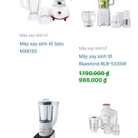
Máy xay sinh tố
Máy xay sinh tố Sato
Máy xay sinh tố
MX8155
Máy xay sinh tố
Bluestone BLB-5335W
1.190.000
₫
Giá
Giá
986.000
₫
gốc
hiện
là:
tại
1.190.000 ₫.
là:
986.000 ₫.