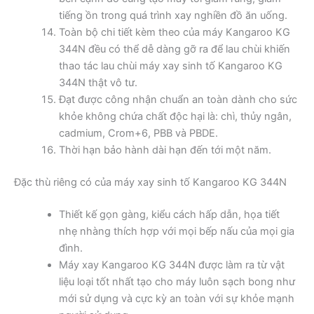
tiếng ồn trong quá trình xay nghiền đồ ăn uống.
Toàn bộ chi tiết kèm theo của máy Kangaroo KG
344N đều có thể dễ dàng gỡ ra để lau chùi khiến
thao tác lau chùi máy xay sinh tố Kangaroo KG
344N thật vô tư.
Đạt được công nhận chuẩn an toàn dành cho sức
khỏe không chứa chất độc hại là: chì, thủy ngân,
cadmium, Crom+6, PBB và PBDE.
Thời hạn bảo hành dài hạn đến tới một năm.
Đặc thù riêng có của máy xay sinh tố Kangaroo KG 344N
Thiết kế gọn gàng, kiểu cách hấp dẫn, họa tiết
nhẹ nhàng thích hợp với mọi bếp nấu của mọi gia
đình.
Máy xay Kangaroo KG 344N được làm ra từ vật
liệu loại tốt nhất tạo cho máy luôn sạch bong như
mới sử dụng và cực kỳ an toàn với sự khỏe mạnh