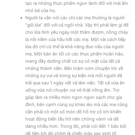
tạo ra những thực phẩm ngon lành đối với mái ấm
nhỏ bé của họ.
Người ta vẫn nói các chị các mẹ thường là người
“giữ lửa” đối với cả ngôi nhà. Vậy thì phải làm gì để
cho lửa tình yêu ngày một thắm đượm, nồng cháy
là nỗi niềm của hầu hết các mẹ. Một vài cách tiếp
lửa đó chỉ có thể là khả năng đun nấu của người
mẹ. Một bàn ăn tối có các thực phẩm hoàn hảo,
mang đầy dưỡng chất có sự có mặt của tất cả
những thành viên. Bên mâm cơm chuyện trò về
những sự vui vẻ trong sự kiện mà mỗi người đã
trải qua sau 1 ngày vất vả làm việc. Tất cả vừa ăn
uống vừa nói chuyện vui vẻ thật nồng ấm. Trợ
giúp làm ra nhiều món ngon ngon sạch cho gia
đình, bên cạnh cùng sự khéo léo mà các mẹ cũng
cần phải có một số món đồ hỗ trợ có ích khiến
hoạt động biến tấu trở nên chóng vánh và dễ
dàng nhiều hơn. Trong đó, phải nói đến 1 bảo bối
rất tiện ích đó chính là chiếc máy xay sinh tố