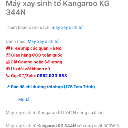
Máy xay sinh tố Kangaroo KG
344N
Tham khảo danh sách:
máy xay sinh tố
Danh mục:
Máy xay sinh tố
🚚 FreeShip các quận Hà Nội
📦 Giao hàng COD toàn quốc
💰 Giá Combo hoặc Số lượng
🎁 Ưu đãi với khách cũ
📞 Gọi ĐT/Zalo:
0852.933.683
📍 Bản đồ chỉ đường tới shop (175 Tam Trinh)
Mô tả
Máy xay sinh tố Kangaroo KG 344N công suất lớn
Máy xay sinh tố
Kangaroo KG 344N
có công suất 500W 3