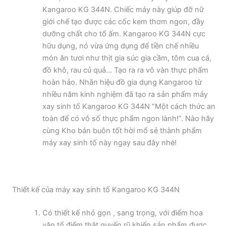
Kangaroo KG 344N. Chiếc máy này giúp đỡ nữ
giới chế tạo được các cốc kem thơm ngon, đầy
dưỡng chất cho tổ ấm. Kangaroo KG 344N cực
hữu dụng, nó vừa ứng dụng để tiền chế nhiều
món ăn tươi như thịt gia súc gia cầm, tôm cua cá,
đồ khô, rau củ quả… Tạo ra ra vô vàn thực phẩm
hoàn hảo. Nhãn hiệu đồ gia dụng Kangaroo từ
nhiều năm kinh nghiệm đã tạo ra sản phẩm máy
xay sinh tố Kangaroo KG 344N “Một cách thức an
toàn để có vô số thực phẩm ngon lành!”. Nào hãy
cùng Kho bán buôn tốt hời mổ sẻ thành phẩm
máy xay sinh tố này ngay sau đây nhé!
Thiết kế của máy xay sinh tố Kangaroo KG 344N
Có thiết kế nhỏ gọn , sang trọng, với điểm hoa
văn tổ điểm thật quyến rũ khiến sản phẩm được