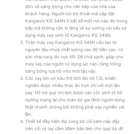
đôn vẻ sang trọng cho căn bếp của nhà của
khách hàng. Người nội trợ thoải mái sắp đặt
Kangaroo KG 344N ở bất kể một nơi nào đó trong
bếp mà không cần lo lắng về sự vướng víu nếu sử
dụng máy xay sinh tố Kangaroo KG 344N.
Thân máy xay Kangaroo KG 344N cấu tạo từ
nguyên liệu nhựa chất lượng cao độ bền cao, có
sức chịu rung lắc cực tốt. Dễ chùi sạch, giúp cho
máy xay của người sử dụng lúc nào cũng trông
sáng bóng tựa hồ như mới tậu vậy.
Cốc xay lớn sở hữu thể tích lên tới 1,5L khiến
nghiền được nhiều thức ăn hơn chỉ với một lần
xay. Hỗ trợ quý chị làm được các cốc sinh tố bổ
dưỡng mang lại cho toàn bộ gia đình người dùng
thật nhanh chóng bởi không phải xay nghiền vài
lần.
Thiết kế đầy hiện đại cùng bộ cối kèm nắp đậy
trên cối và tay cầm )đảm bảo làm cho quý bà rất