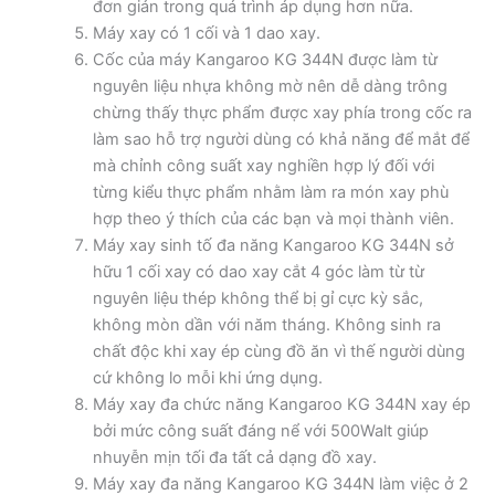
đơn giản trong quá trình áp dụng hơn nữa.
Máy xay có 1 cối và 1 dao xay.
Cốc của máy Kangaroo KG 344N được làm từ
nguyên liệu nhựa không mờ nên dễ dàng trông
chừng thấy thực phẩm được xay phía trong cốc ra
làm sao hỗ trợ người dùng có khả năng để mắt để
mà chỉnh công suất xay nghiền hợp lý đối với
từng kiểu thực phẩm nhằm làm ra món xay phù
hợp theo ý thích của các bạn và mọi thành viên.
Máy xay sinh tố đa năng Kangaroo KG 344N sở
hữu 1 cối xay có dao xay cắt 4 góc làm từ từ
nguyên liệu thép không thể bị gỉ cực kỳ sắc,
không mòn dần với năm tháng. Không sinh ra
chất độc khi xay ép cùng đồ ăn vì thế người dùng
cứ không lo mỗi khi ứng dụng.
Máy xay đa chức năng Kangaroo KG 344N xay ép
bởi mức công suất đáng nể với 500Walt giúp
nhuyễn mịn tối đa tất cả dạng đồ xay.
Máy xay đa năng Kangaroo KG 344N làm việc ở 2