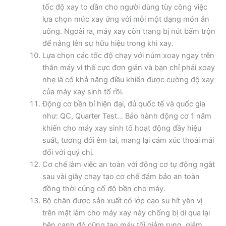
tốc độ xay to dần cho người dùng tùy công việc
lựa chọn mức xay ứng với mỗi một dạng món ăn
uống. Ngoài ra, máy xay còn trang bị nút bấm trộn
để nâng lên sự hữu hiệu trong khi xay.
Lựa chọn các tốc độ chạy với núm xoay ngay trên
thân máy vì thế cực đơn giản và bạn chỉ phải xoay
nhẹ là có khả năng điều khiển được cường độ xay
của máy xay sinh tố rồi.
Động cơ bền bỉ hiện đại, đủ quốc tế và quốc gia
như: QC, Quarter Test… Bảo hành động cơ 1 năm
khiến cho máy xay sinh tố hoạt động đầy hiệu
suất, tương đối êm tai, mang lại cảm xúc thoải mái
đối với quý chị.
Cơ chế làm việc an toàn với động cơ tự động ngắt
sau vài giây chạy tạo cơ chế đảm bảo an toàn
đồng thời củng cố độ bền cho máy.
Bộ chân được sản xuất có lớp cao su hít yên vị
trên mặt làm cho máy xay này chống bị di qua lại
bên cạnh đó cũng tạo máy tối giảm rung, giảm