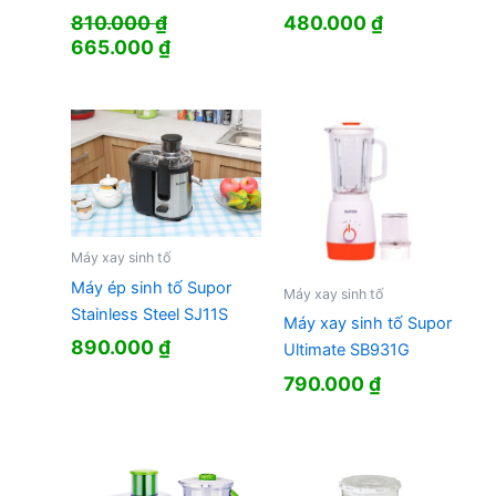
810.000
₫
480.000
₫
Giá
Giá
665.000
₫
gốc
hiện
là:
tại
810.000 ₫.
là:
665.000 ₫.
Máy xay sinh tố
Máy ép sinh tố Supor
Máy xay sinh tố
Stainless Steel SJ11S
Máy xay sinh tố Supor
890.000
₫
Ultimate SB931G
790.000
₫