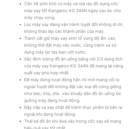
Cần Vệ sinh khô củ máy và rửa ráy đồ dụng cốc
máy xay tốt Kangaroo KG 344N ngay sau lúc cho
máy chạy xong.
Lúc máy xay đang vận hành tuyệt đối không di rời,
không tháo lắp các thành phần của máy.
Tránh cất giữ máy xay sinh tố vùng độ ẩm cao,
không thể đặt máy vào nước, cũng tránh xa sử
dụng máy lúc tay bạn ướt nước.
Xác định lượng đồ ăn uống bằng với 2/3 dung tích
của máy xay Kangaroo KG 344N để mang lại năng
suất xay phù hợp nhất.
Để máy dừng hoạt động hẳn rồi mới mang cối ra
ngoài Tuyệt đối không đặt các loại đồ cứng giống
như dao, thìa, dĩa.. vào khuấy đảo đồ ăn uống lúc
guồng máy đang hoạt động.
Đậy nắp ca xay chặt để tránh thực phẩm bị bắn ra
ngoài khi đang hoạt động.
Thái bé đồ ăn khi đưa vào trong cốc xay sẽ mang
hiệu quả xay tốt nhất.