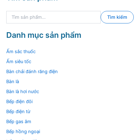
T
Tìm kiếm
ì
m
k
Danh mục sản phẩm
i
ế
m
Ấm sắc thuốc
:
Ấm siêu tốc
Bàn chải đánh răng điện
Bàn là
Bàn là hơi nước
Bếp điện đôi
Bếp điện từ
Bếp gas âm
Bếp hồng ngoại