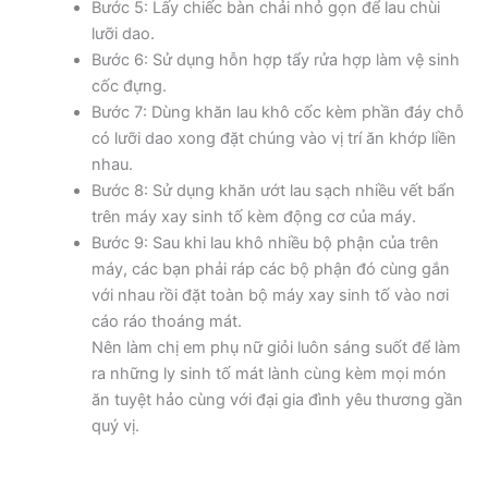
Bước 5: Lấy chiếc bàn chải nhỏ gọn để lau chùi
lưỡi dao.
Bước 6: Sử dụng hỗn hợp tẩy rửa hợp làm vệ sinh
cốc đựng.
Bước 7: Dùng khăn lau khô cốc kèm phần đáy chỗ
có lưỡi dao xong đặt chúng vào vị trí ăn khớp liền
nhau.
Bước 8: Sử dụng khăn ướt lau sạch nhiều vết bẩn
trên máy xay sinh tố kèm động cơ của máy.
Bước 9: Sau khi lau khô nhiều bộ phận của trên
máy, các bạn phải ráp các bộ phận đó cùng gắn
với nhau rồi đặt toàn bộ máy xay sinh tố vào nơi
cáo ráo thoáng mát.
Nên làm chị em phụ nữ giỏi luôn sáng suốt để làm
ra những ly sinh tố mát lành cùng kèm mọi món
ăn tuyệt hảo cùng với đại gia đình yêu thương gần
quý vị.