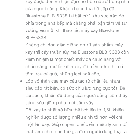
xay được đôn vẻ hiện đại cho bếp nấu ở trong nhà
của người dùng. Khách hàng tha hồ sắp đặt
Bluestone BLB-5338 tại bất cứ 1 khu vực nào đó
phía trong nhà bếp mà chẳng phải bận tâm về sự
vướng víu mỗi khi thao tác máy xay Bluestone
BLB-5338.
Không chỉ đơn giản giống như 1 sản phẩm máy
xay trái cây thuần túy mà Bluestone BLB-5338 còn
kiêm nhiệm là một chiếc máy đa chức năng với
chức năng như là: kiêm xay đồ mềm như thịt cá
tôm, rau củ quả, những loại ngũ cốc,…
Lớp vỏ thân của máy cấu tạo từ chất liệu nhựa
siêu cấp rất bền, có sức chịu lực rung cực tốt. Dễ
lau sạch, khiến đồ dùng của người dùng luôn thấy
sáng sủa giống như mới sắm vậy.
Cối xay to nhất sở hữu thể tích lên tới 1,5L khiến
nghiền được số lượng nhiều sinh tố hơn với chỉ
một lần xay. Giúp chị em chế biến nhiều ly sinh tố
mát lành cho toàn thể gia đình người dùng thật là