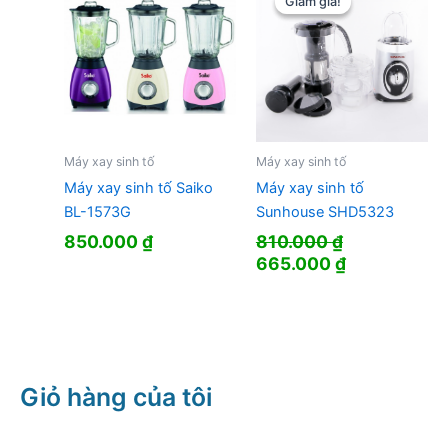
Giảm giá!
Giảm giá!
Máy xay sinh tố
Máy xay sinh tố
Máy xay sinh tố Saiko
Máy xay sinh tố
BL-1573G
Sunhouse SHD5323
850.000
₫
810.000
₫
Giá
Giá
665.000
₫
gốc
hiện
là:
tại
810.000 ₫.
là:
665.000 ₫.
Giỏ hàng của tôi