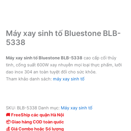
Máy xay sinh tố Bluestone BLB-
5338
Máy xay sinh tố Bluestone BLB-5338
cao cấp cối thủy
tinh, cống suất 600W xay nhuyễn mọi loại thực phẩm, lưỡi
dao inox 304 an toàn tuyệt đối cho sức khỏe.
Tham khảo danh sách:
máy xay sinh tố
SKU:
BLB-5338
Danh mục:
Máy xay sinh tố
🚚 FreeShip các quận Hà Nội
📦 Giao hàng COD toàn quốc
💰 Giá Combo hoặc Số lượng