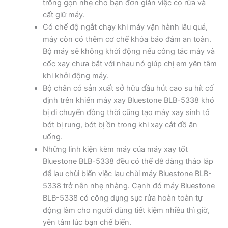
trông gọn nhẹ cho bạn đơn giản việc cọ rửa và
cất giữ máy.
Có chế độ ngắt chạy khi máy vận hành lâu quá,
máy còn có thêm cơ chế khóa bảo đảm an toàn.
Bộ máy sẽ không khởi động nếu công tắc máy và
cốc xay chưa bắt với nhau nó giúp chị em yên tâm
khi khởi động máy.
Bộ chân có sản xuất sở hữu đầu hút cao su hít cố
định trên khiến máy xay Bluestone BLB-5338 khó
bị di chuyển đồng thời cũng tạo máy xay sinh tố
bớt bị rung, bớt bị ồn trong khi xay cắt đồ ăn
uống.
Những linh kiện kèm máy của máy xay tốt
Bluestone BLB-5338 đều có thể dễ dàng tháo lắp
để lau chùi biến việc lau chùi máy Bluestone BLB-
5338 trở nên nhẹ nhàng. Cạnh đó máy Bluestone
BLB-5338 có công dụng sục rửa hoàn toàn tự
động làm cho người dùng tiết kiệm nhiều thì giờ,
yên tâm lúc bạn chế biến.