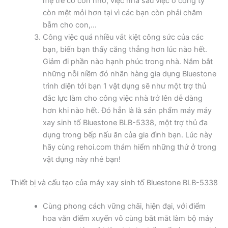
mẹ trẻ có con nhỏ, việc nhà sau việc ở công ty
còn mệt mỏi hơn tại vì các bạn còn phải chăm
bẵm cho con,…
Công việc quá nhiều vắt kiệt công sức của các
bạn, biến bạn thấy căng thẳng hơn lúc nào hết.
Giảm đi phần nào hạnh phúc trong nhà. Nắm bắt
những nỗi niềm đó nhãn hàng gia dụng Bluestone
trình diện tới bạn 1 vật dụng sẽ như một trợ thủ
đắc lực làm cho công việc nhà trở lên dễ dàng
hơn khi nào hết. Đó hẳn là là sản phẩm máy máy
xay sinh tố Bluestone BLB-5338, một trợ thủ đa
dụng trong bếp nấu ăn của gia đình bạn. Lúc này
hãy cùng rehoi.com thám hiểm những thứ ở trong
vật dụng này nhé bạn!
Thiết bị và cấu tạo của máy xay sinh tố Bluestone BLB-5338
Cùng phong cách vững chãi, hiện đại, với điểm
hoa văn điểm xuyến vô cùng bắt mắt làm bộ máy