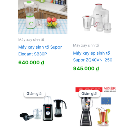
Máy xay sinh tố
Máy xay sinh tố
Máy xay sinh tố Supor
Máy xay ép sinh tố
Elegant SB30P
Supor ZQ40VN-250
640.000
₫
945.000
₫
Giảm giá!
Giảm giá!
Giảm giá!
Giảm giá!