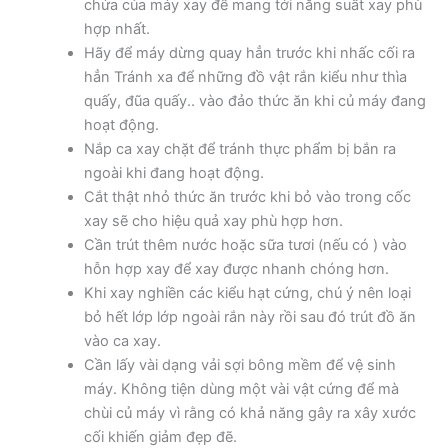
chứa của máy xay để mang tới năng suất xay phù
hợp nhất.
Hãy để máy dừng quay hẳn trước khi nhấc cối ra
hẳn Tránh xa để những đồ vật rắn kiểu như thìa
quấy, đũa quấy.. vào đảo thức ăn khi củ máy đang
hoạt động.
Nắp ca xay chặt để tránh thực phẩm bị bắn ra
ngoài khi đang hoạt động.
Cắt thật nhỏ thức ăn trước khi bỏ vào trong cốc
xay sẽ cho hiệu quả xay phù hợp hơn.
Cần trút thêm nước hoặc sữa tươi (nếu có ) vào
hỗn hợp xay để xay được nhanh chóng hơn.
Khi xay nghiền các kiểu hạt cứng, chú ý nên loại
bỏ hết lớp lớp ngoài rắn này rồi sau đó trút đồ ăn
vào ca xay.
Cần lấy vài dạng vải sợi bông mềm để vệ sinh
máy. Không tiện dùng một vài vật cứng để mà
chùi củ máy vì rằng có khả năng gây ra xây xước
cối khiến giảm đẹp đẽ.