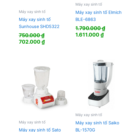
Máy xay sinh tố
Máy xay sinh tố
Máy xay sinh tố Elmich
BLE-6863
Máy xay sinh tố
Sunhouse SHD5322
1.790.000
₫
Giá
Giá
1.611.000
₫
750.000
₫
gốc
hiện
Giá
Giá
702.000
₫
là:
tại
gốc
hiện
1.790.000 ₫.
là:
là:
tại
1.611.000 ₫
750.000 ₫.
là:
702.000 ₫.
Máy xay sinh tố
Máy xay sinh tố
Máy xay sinh tố Saiko
BL-1570G
Máy xay sinh tố Sato