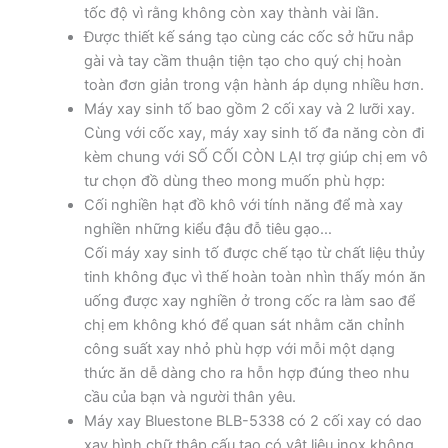
tốc độ vì rằng không còn xay thành vài lần.
Được thiết kế sáng tạo cùng các cốc sở hữu nắp
gài và tay cầm thuận tiện tạo cho quý chị hoàn
toàn đơn giản trong vận hành áp dụng nhiều hơn.
Máy xay sinh tố bao gồm 2 cối xay và 2 lưỡi xay.
Cùng với cốc xay, máy xay sinh tố đa năng còn đi
kèm chung với SỐ CỐI CÒN LẠI trợ giúp chị em vô
tư chọn đồ dùng theo mong muốn phù hợp:
Cối nghiền hạt đồ khô với tính năng để mà xay
nghiền những kiểu đậu đỗ tiêu gạo…
Cối máy xay sinh tố được chế tạo từ chất liệu thủy
tinh không đục vì thế hoàn toàn nhìn thấy món ăn
uống được xay nghiền ở trong cốc ra làm sao để
chị em không khó để quan sát nhằm căn chỉnh
công suất xay nhỏ phù hợp với mỗi một dạng
thức ăn dễ dàng cho ra hỗn hợp đúng theo nhu
cầu của bạn và người thân yêu.
Máy xay Bluestone BLB-5338 có 2 cối xay có dao
xay hình chữ thập cấu tạo có vật liệu inox không