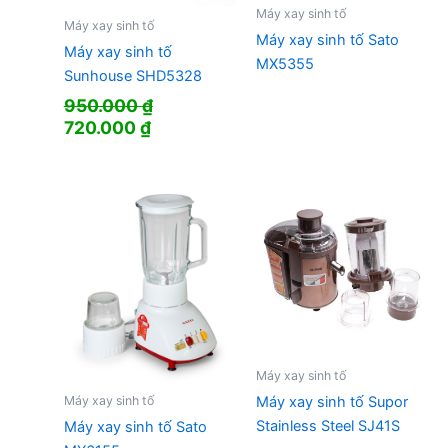
Máy xay sinh tố
Máy xay sinh tố
Máy xay sinh tố Sato
Máy xay sinh tố
MX5355
Sunhouse SHD5328
950.000
₫
Giá
Giá
720.000
₫
gốc
hiện
là:
tại
950.000 ₫.
là:
720.000 ₫.
Máy xay sinh tố
Máy xay sinh tố
Máy xay sinh tố Supor
Stainless Steel SJ41S
Máy xay sinh tố Sato