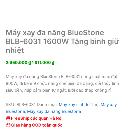
Máy xay đa năng BlueStone
BLB-6031 1600W Tặng bình giữ
nhiệt
Giá
Giá
2.950.000
₫
1.811.000
₫
gốc
hiện
là:
tại
Máy xay đa năng BlueStone BLB-6031 công suất max đạt
2.950.000 ₫.
là:
800W, đi kèm 9 chức năng chế biến đa dạng, cối thủy tinh
1.811.000 ₫.
siêu bền, nắp cảm biến tự ngắt, lưỡi dao thép không rỉ
SKU:
BLB-6031
Danh mục:
Máy xay sinh tố
Thẻ:
Máy xay
Bluestone
,
May xay đa năng Bluestone
🚚 FreeShip các quận Hà Nội
📦 Giao hàng COD toàn quốc