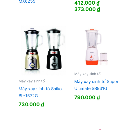
MX6255
412.000
₫
Giá
Giá
373.000
₫
gốc
hiện
là:
tại
412.000 ₫.
là:
373.000 ₫.
Máy xay sinh tố
Máy xay sinh tố
Máy xay sinh tố Supor
Ultimate SB931G
Máy xay sinh tố Saiko
BL-1572G
790.000
₫
730.000
₫