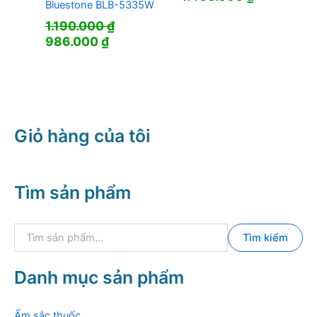
Bluestone BLB-5335W
1.190.000
₫
Giá
Giá
986.000
₫
gốc
hiện
là:
tại
1.190.000 ₫.
là:
986.000 ₫.
Giỏ hàng của tôi
Tìm sản phẩm
T
Tìm kiếm
ì
m
k
Danh mục sản phẩm
i
ế
m
Ấm sắc thuốc