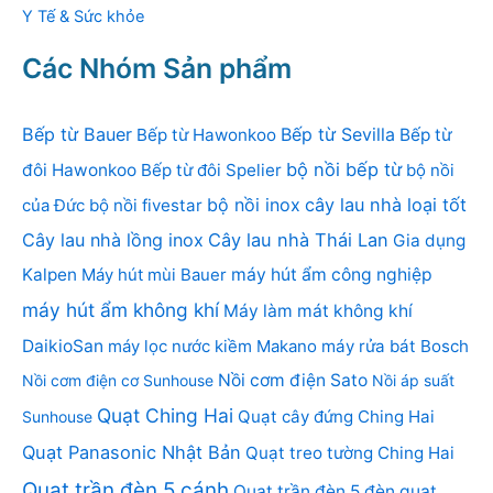
Y Tế & Sức khỏe
Các Nhóm Sản phẩm
Bếp từ Bauer
Bếp từ Sevilla
Bếp từ Hawonkoo
Bếp từ
bộ nồi bếp từ
đôi Hawonkoo
Bếp từ đôi Spelier
bộ nồi
bộ nồi inox
cây lau nhà loại tốt
của Đức
bộ nồi fivestar
Cây lau nhà lồng inox
Cây lau nhà Thái Lan
Gia dụng
Kalpen
Máy hút mùi Bauer
máy hút ẩm công nghiệp
máy hút ẩm không khí
Máy làm mát không khí
DaikioSan
máy lọc nước kiềm Makano
máy rửa bát Bosch
Nồi cơm điện Sato
Nồi cơm điện cơ Sunhouse
Nồi áp suất
Quạt Ching Hai
Quạt cây đứng Ching Hai
Sunhouse
Quạt Panasonic Nhật Bản
Quạt treo tường Ching Hai
Quạt trần đèn 5 cánh
Quạt trần đèn 5 đèn
quạt