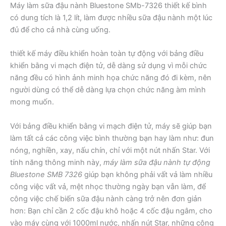
Máy làm sữa đậu nành Bluestone SMb-7326 thiết kế bình
có dung tích là 1,2 lít, làm được nhiều sữa đậu nành một lúc
đủ để cho cả nhà cùng uống.
thiết kế máy điều khiển hoàn toàn tự động với bảng điều
khiển bằng vi mạch điện tử, dễ dàng sử dụng vì mỗi chức
năng đều có hình ảnh minh họa chức năng đó đi kèm, nên
người dùng có thể dễ dàng lựa chọn chức năng àm mình
mong muốn.
Với bảng điều khiển bằng vi mạch điện tử, máy sẽ giúp bạn
làm tất cả các công việc bình thường bạn hay làm như: đun
nóng, nghiền, xay, nấu chín, chỉ với một nút nhấn Star. Với
tính năng thông minh này,
máy làm sữa đậu nành tự động
Bluestone SMB 7326
giúp bạn không phải vất vả làm nhiều
công việc vất vả, mệt nhọc thường ngày bạn vẫn làm, để
công việc chế biến sữa đậu nành càng trở nên đơn giản
hơn: Bạn chỉ cần 2 cốc đậu khô hoặc 4 cốc đậu ngâm, cho
vào máy cùng với 1000ml nước, nhấn nút Star, những công