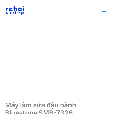
Nhảy
tới
nội
dung
Máy làm sữa đậu nành
Bluestone SMB-7326