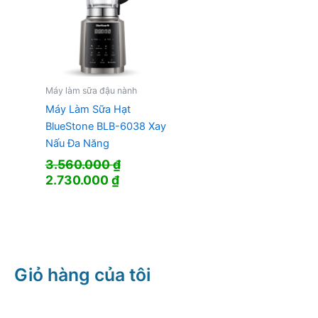
Máy làm sữa đậu nành
Máy Làm Sữa Hạt
BlueStone BLB-6038 Xay
Nấu Đa Năng
3.560.000
₫
Giá
Giá
2.730.000
₫
gốc
hiện
là:
tại
3.560.000 ₫.
là:
2.730.000 ₫.
Giỏ hàng của tôi