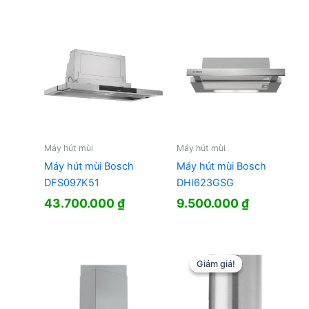
Máy hút mùi
Máy hút mùi
Máy hút mùi Bosch
Máy hút mùi Bosch
DFS097K51
DHI623GSG
43.700.000
₫
9.500.000
₫
Giảm giá!
Giảm giá!