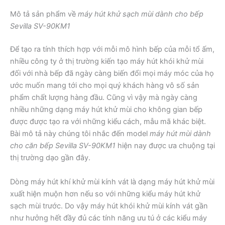
Mô tả sản phẩm về
máy hút khử sạch mùi dành cho bếp
Sevilla SV-90KM1
Để tạo ra tính thích hợp với mỗi mô hình bếp của mỗi tổ ấm,
nhiều công ty ở thị trường kiến tạo máy hút khói khử mùi
đối với nhà bếp đã ngày càng biến đổi mọi máy móc của họ
ước muốn mang tới cho mọi quý khách hàng vô số sản
phẩm chất lượng hàng đầu. Cũng vì vậy mà ngày càng
nhiều những dạng máy hút khử mùi cho không gian bếp
được được tạo ra với những kiểu cách, mẫu mã khác biệt.
Bài mô tả này chúng tôi nhắc đến model
máy hút mùi dành
cho căn bếp Sevilla SV-90KM1
hiện nay được ưa chuộng tại
thị trường dạo gần đây.
Dòng máy hút khí khử mùi kính vát là dạng máy hút khử mùi
xuất hiện muộn hơn nếu so với những kiểu máy hút khử
sạch mùi trước. Do vậy máy hút khói khử mùi kính vát gần
như hưởng hết đầy đủ các tính năng ưu tú ở các kiểu máy