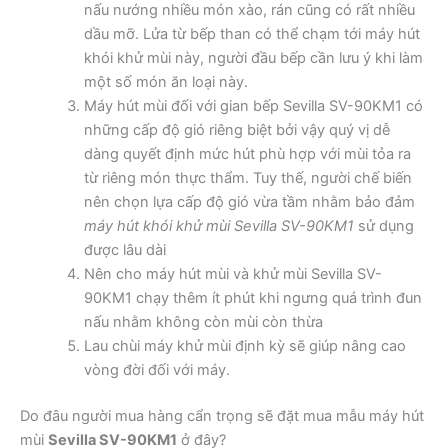
nấu nướng nhiều món xào, rán cũng có rất nhiều
dầu mỡ. Lửa từ bếp than có thể chạm tới máy hút
khói khử mùi này, người đầu bếp cần lưu ý khi làm
một số món ăn loại này.
Máy hút mùi đối với gian bếp Sevilla SV-90KM1 có
những cấp độ gió riêng biệt bởi vậy quý vị dễ
dàng quyết định mức hút phù hợp với mùi tỏa ra
từ riêng món thực thẩm. Tuy thế, người chế biến
nên chọn lựa cấp độ gió vừa tầm nhằm bảo đảm
máy hút khói khử mùi Sevilla SV-90KM1
sử dụng
được lâu dài
Nên cho máy hút mùi và khử mùi Sevilla SV-
90KM1 chạy thêm ít phút khi ngưng quá trình đun
nấu nhằm không còn mùi còn thừa
Lau chùi máy khử mùi định kỳ sẽ giúp nâng cao
vòng đời đối với máy.
Do đâu người mua hàng cẩn trọng sẽ đặt mua mẫu máy hút
mùi
Sevilla SV-90KM1
ở đây?