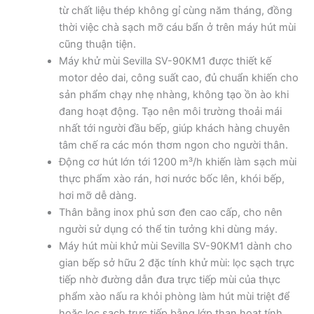
từ chất liệu thép không gỉ cùng năm tháng, đồng
thời việc chà sạch mỡ cáu bẩn ở trên máy hút mùi
cũng thuận tiện.
Máy khử mùi Sevilla SV-90KM1 được thiết kế
motor dẻo dai, công suất cao, đủ chuẩn khiến cho
sản phẩm chạy nhẹ nhàng, không tạo ồn ào khi
đang hoạt động. Tạo nên môi trường thoải mái
nhất tới người đầu bếp, giúp khách hàng chuyên
tâm chế ra các món thơm ngon cho người thân.
Động cơ hút lớn tới 1200 m³/h khiến làm sạch mùi
thực phẩm xào rán, hơi nước bốc lên, khói bếp,
hơi mỡ dễ dàng.
Thân bằng inox phủ sơn đen cao cấp, cho nên
người sử dụng có thể tin tưởng khi dùng máy.
Máy hút mùi khử mùi Sevilla SV-90KM1 dành cho
gian bếp sở hữu 2 đặc tính khử mùi: lọc sạch trực
tiếp nhờ đường dẫn đưa trực tiếp mùi của thực
phẩm xào nấu ra khỏi phòng làm hút mùi triệt để
hoặc lọc sạch trực tiếp bằng lớp than hoạt tính