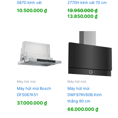
087D kính vát
2770H kính vát 70 cm
10.500.000
₫
19.950.000
₫
Giá
Giá
13.850.000
₫
gốc
hiện
là:
tại
19.950.000 ₫.
là:
13.850.0
Máy hút mùi
Máy hút mùi
Máy hút mùi Bosch
Máy hút mùi
DFS067K51
DWF97RV60B Kính
thẳng 90 cm
37.000.000
₫
66.000.000
₫