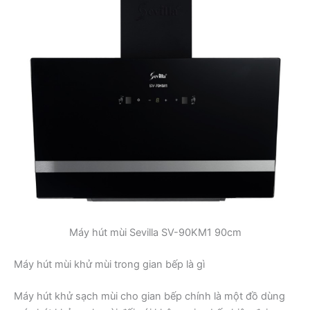
Máy hút mùi Sevilla SV-90KM1 90cm
Máy hút mùi khử mùi trong gian bếp là gì
Máy hút khử sạch mùi cho gian bếp chính là một đồ dùng