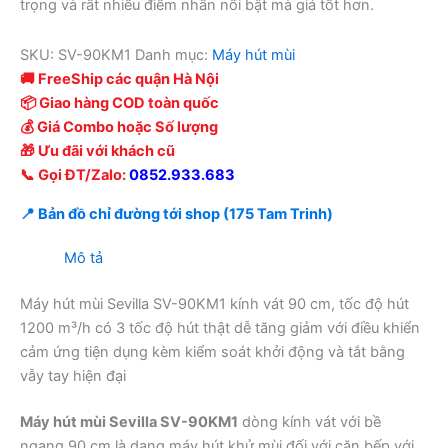
trọng và rất nhiều điểm nhấn nổi bật mà giá tốt hơn.
SKU:
SV-90KM1
Danh mục:
Máy hút mùi
🚚 FreeShip các quận Hà Nội
📦 Giao hàng COD toàn quốc
💰 Giá Combo hoặc Số lượng
🎁 Ưu đãi với khách cũ
📞 Gọi ĐT/Zalo:
0852.933.683
📍 Bản đồ chỉ đường tới shop (175 Tam Trinh)
Mô tả
Máy hút mùi Sevilla SV-90KM1 kính vát 90 cm, tốc độ hút
1200 m³/h có 3 tốc độ hút thật dễ tăng giảm với điều khiển
cảm ứng tiện dụng kèm kiểm soát khởi động và tắt bằng
vẫy tay hiện đại
Máy hút mùi Sevilla SV-90KM1
dòng kính vát với bề
ngang 90 cm là dạng máy hút khử mùi đối với căn bếp với