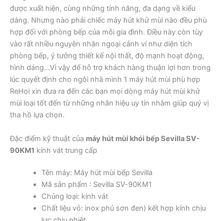
được xuất hiện, cùng những tính năng, đa dạng về kiểu
dáng. Nhưng nào phải chiếc máy hút khử mùi nào đều phù
hợp đối với phòng bếp của mỗi gia đình. Điều này còn tùy
vào rất nhiều nguyên nhân ngoại cảnh ví như diện tích
phòng bếp, ý tưởng thiết kế nội thất, độ mạnh hoạt động,
hình dáng…Vì vậy để hỗ trợ khách hàng thuận lợi hơn trong
lúc quyết định cho ngôi nhà mình 1 máy hút mùi phù hợp
ReHoi xin đưa ra đến các bạn mọi dòng máy hút mùi khử
mùi loại tốt đến từ những nhãn hiệu uy tín nhằm giúp quý vị
tha hồ lựa chọn.
Đặc điểm kỹ thuật của
máy hút mùi khói bếp Sevilla SV-
90KM1
kính vát trung cấp
Tên máy: Máy hút mùi bếp Sevilla
Mã sản phẩm : Sevilla SV-90KM1
Chủng loại: kính vát
Chất liệu vỏ: inox phủ sơn đen) kết hợp kính chịu
lực chịu nhiệt