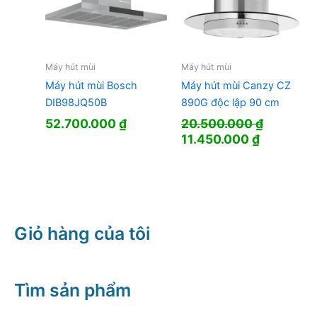
Máy hút mùi
Máy hút mùi
Máy hút mùi Bosch
Máy hút mùi Canzy CZ
DIB98JQ50B
890G độc lập 90 cm
52.700.000
₫
20.500.000
₫
Giá
Giá
11.450.000
₫
gốc
hiện
là:
tại
20.500.000 ₫.
là:
11.450.00
Giỏ hàng của tôi
Tìm sản phẩm