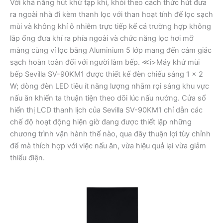
Với khả năng hút khử tạp khí, khói theo cách thức hút đưa
ra ngoài nhà đi kèm thanh lọc với than hoạt tính để lọc sạch
mùi và không khí ô nhiễm trực tiếp kể cả trường hợp không
lắp ống đưa khí ra phía ngoài và chức năng lọc hơi mỡ
màng cùng vỉ lọc bằng Aluminium 5 lớp mang đến cảm giác
sạch hoàn toàn đối với người làm bếp. ≪i>Máy khử mùi
bếp Sevilla SV-90KM1 được thiết kế đèn chiếu sáng 1 x 2
W; dòng đèn LED tiêu ít năng lượng nhằm rọi sáng khu vực
nấu ăn khiến ta thuận tiện theo dõi lúc nấu nướng. Cửa sổ
hiển thị LCD thanh lịch của Sevilla SV-90KM1 chỉ dẫn các
chế độ hoạt động hiện giờ đang được thiết lập những
chương trình vận hành thế nào, qua đây thuận lợi tùy chỉnh
để mà thích hợp với việc nấu ăn, vừa hiệu quả lại vừa giảm
thiểu điện.