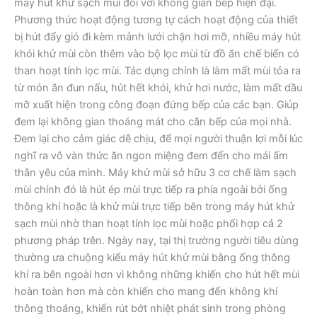
máy hút khử sạch mùi đối với không gian bếp hiện đại.
Phương thức hoạt động tương tự cách hoạt động của thiết
bị hút đẩy gió đi kèm mảnh lưới chặn hơi mỡ, nhiều máy hút
khói khử mùi còn thêm vào bộ lọc mùi từ đồ ăn chế biến có
than hoạt tính lọc mùi. Tác dụng chính là làm mất mùi tỏa ra
từ món ăn đun nấu, hút hết khói, khử hơi nước, làm mất dầu
mỡ xuất hiện trong công đoạn đứng bếp của các bạn. Giúp
đem lại không gian thoáng mát cho căn bếp của mọi nhà.
Đem lại cho cảm giác dễ chịu, để mọi người thuận lợi mỗi lúc
nghĩ ra vô vàn thức ăn ngon miệng đem đến cho mái ấm
thân yêu của mình. Máy khử mùi sở hữu 3 cơ chế làm sạch
mùi chính đó là hút ép mùi trực tiếp ra phía ngoài bởi ống
thông khí hoặc là khử mùi trực tiếp bên trong máy hút khử
sạch mùi nhờ than hoạt tính lọc mùi hoặc phối hợp cả 2
phương pháp trên. Ngày nay, tại thị trường người tiêu dùng
thường ưa chuộng kiểu máy hút khử mùi bằng ống thông
khí ra bên ngoài hơn vì không những khiến cho hút hết mùi
hoàn toàn hơn mà còn khiến cho mang đến không khí
thông thoáng, khiến rút bớt nhiệt phát sinh trong phòng