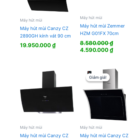
Máy hút mùi
Máy hút mùi
Máy hút mùi Zemmer
Máy hút mùi Canzy CZ
HZM G01FX 70cm
2890GH kính vát 90 cm
8.580.000
₫
19.950.000
₫
Giá
Giá
4.590.000
₫
gốc
hiện
là:
tại
8.580.000 ₫.
là:
4.590.000
Giảm giá!
Giảm giá!
Máy hút mùi
Máy hút mùi
Máy hút mùi Canzy CZ
Máy hút mùi Canzy CZ