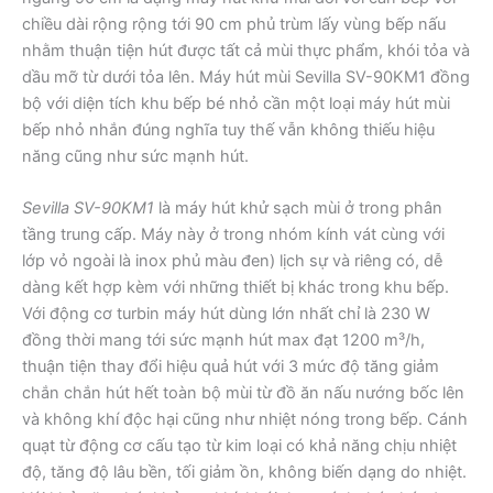
chiều dài rộng rộng tới 90 cm phủ trùm lấy vùng bếp nấu
nhằm thuận tiện hút được tất cả mùi thực phẩm, khói tỏa và
dầu mỡ từ dưới tỏa lên. Máy hút mùi Sevilla SV-90KM1 đồng
bộ với diện tích khu bếp bé nhỏ cần một loại máy hút mùi
bếp nhỏ nhắn đúng nghĩa tuy thế vẫn không thiếu hiệu
năng cũng như sức mạnh hút.
Sevilla SV-90KM1
là máy hút khử sạch mùi ở trong phân
tầng trung cấp. Máy này ở trong nhóm kính vát cùng với
lớp vỏ ngoài là inox phủ màu đen) lịch sự và riêng có, dễ
dàng kết hợp kèm với những thiết bị khác trong khu bếp.
Với động cơ turbin máy hút dùng lớn nhất chỉ là 230 W
đồng thời mang tới sức mạnh hút max đạt 1200 m³/h,
thuận tiện thay đổi hiệu quả hút với 3 mức độ tăng giảm
chắn chắn hút hết toàn bộ mùi từ đồ ăn nấu nướng bốc lên
và không khí độc hại cũng như nhiệt nóng trong bếp. Cánh
quạt từ động cơ cấu tạo từ kim loại có khả năng chịu nhiệt
độ, tăng độ lâu bền, tối giảm ồn, không biến dạng do nhiệt.