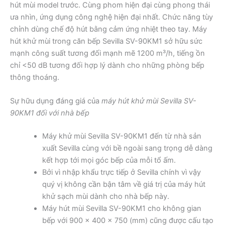
hút mùi model trước. Cùng phom hiện đại cùng phong thái
ưa nhìn, ứng dụng công nghệ hiện đại nhất. Chức năng tùy
chỉnh dùng chế độ hút bằng cảm ứng nhiệt theo tay. Máy
hút khử mùi trong căn bếp Sevilla SV-90KM1 sở hữu sức
mạnh công suất tương đối mạnh mẽ 1200 m³/h, tiếng ồn
chỉ <50 dB tương đối hợp lý dành cho những phòng bếp
thông thoáng.
Sự hữu dụng đáng giá của
máy hút khử mùi Sevilla SV-
90KM1 đối với nhà bếp
Máy khử mùi Sevilla SV-90KM1 đến từ nhà sản
xuất Sevilla cùng với bề ngoài sang trọng dễ dàng
kết hợp tới mọi góc bếp của mỗi tổ ấm.
Bởi vì nhập khẩu trực tiếp ở Sevilla chính vì vậy
quý vị không cần bận tâm về giá trị của máy hút
khử sạch mùi dành cho nhà bếp này.
Máy hút mùi Sevilla SV-90KM1 cho không gian
bếp với 900 x 400 x 750 (mm) cũng được cấu tạo