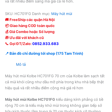
và rất nhiều điểm sáng mà giá cả rẻ hơn.
SKU:
HC701FG
Danh mục:
Máy hút mùi
🚚 FreeShip các quận Hà Nội
📦 Giao hàng COD toàn quốc
💰 Giá Combo hoặc Số lượng
🎁 Ưu đãi với khách cũ
📞 Gọi ĐT/Zalo:
0852.933.683
📍 Bản đồ chỉ đường tới shop (175 Tam Trinh)
Mô tả
Máy hút mùi Kolbe HC701FG 70 cm của Kolbe làm sạch tất
cả mùi khói cũng như dầu mỡ phía trong khu nhà bếp thật
hiệu quả và rất nhiều điểm cộng mà giá rẻ hơn
Máy hút mùi Kolbe HC701FG
kiểu dáng kính phẳng có bề
rộng 70 cm là kiểu máy khử mùi trong không gian bếp sở
hữu kích thước tầm trung là 70 cm thuộc kích cỡ thường