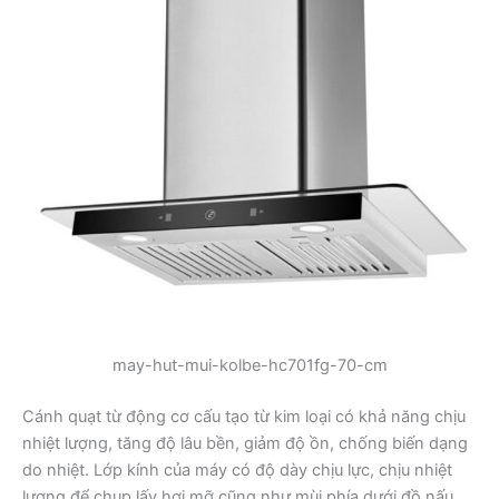
may-hut-mui-kolbe-hc701fg-70-cm
Cánh quạt từ động cơ cấu tạo từ kim loại có khả năng chịu
nhiệt lượng, tăng độ lâu bền, giảm độ ồn, chống biến dạng
do nhiệt. Lớp kính của máy có độ dày chịu lực, chịu nhiệt
lượng để chụp lấy hơi mỡ cũng như mùi phía dưới đồ nấu