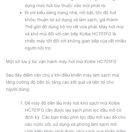
dụng mức hút tùy thuộc vào mùi phát ra.
Đi với kiểu dáng trang nhã, nổi bật, tốc độ hút
khỏe, thuận lợi sử dụng và làm sạch, giá thành
Thế giới đồ dùng hỗ trợ rất vừa phải. Máy hút mùi
và khử mùi đối với căn bếp Kolbe HC701FG là
chiếc máy tốt đối với không gian bếp của rất nhiều
người nội trợ.
Một số lưu ý lúc vận hành
máy hút mùi Kolbe HC701FG
Sau đây điểm cần chú ý khi điều khiển máy làm sạch mùi
tăng cường độ bền bỉ, tăng cao kết quả và tiện lợi cho
người dùng:
Để máy độ bền lâu máy hút khử sạch mùi Kolbe
HC701FG cần được lau sạch phin lọc dầu mỡ có
định kỳ. Các bạn tháo phin lọc dầu mỡ sau đó cho
vào nước sôi, sử dụng xà phòng làm sạch mỡ.
Linh kiện khác phải được chùi sạch qua khăn mềm