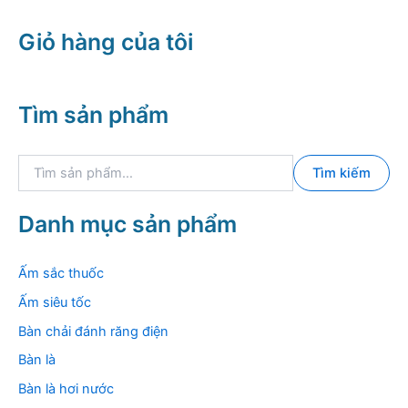
Giỏ hàng của tôi
Tìm sản phẩm
T
Tìm kiếm
ì
m
k
Danh mục sản phẩm
i
ế
m
Ấm sắc thuốc
:
Ấm siêu tốc
Bàn chải đánh răng điện
Bàn là
Bàn là hơi nước