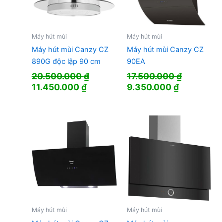
Máy hút mùi
Máy hút mùi
Máy hút mùi Canzy CZ
Máy hút mùi Canzy CZ
890G độc lập 90 cm
90EA
20.500.000
₫
17.500.000
₫
Giá
Giá
Giá
Giá
11.450.000
₫
9.350.000
₫
gốc
hiện
gốc
hiện
là:
tại
là:
tại
20.500.000 ₫.
là:
17.500.000 ₫.
là:
11.450.000 ₫.
9.350.000
Máy hút mùi
Máy hút mùi