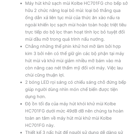
Máy hút khử sạch mùi Kolbe HC701FG cho bếp sở
hữu 2 chức năng loại bỏ mùi: loại bỏ thẳng qua
ống dẫn xả liên tục mùi của thức ăn xào nấu ra
ngoài khiến lọc sạch mùi hoàn toàn hoặc triệt tiêu
trực tiếp do bộ lọc than hoạt tính lọc bỏ tuyệt đối
mùi dầu mỡ trong quá trình nấu nướng.
Chẳng những thế phin khử hơi mỡ làm bởi hợp
kim 3 bởi nên có thể giữ gìn các bộ phận tại máy
hút mùi và khử mùi giảm nhiều mỡ bám vào mà
còn nâng cao nét thẩm mỹ đối với máy. Việc lau
chùi cũng thuận lợi.
2 bóng LED rọi sáng có chiếu sáng chỗ đứng bếp
giúp người dùng nhìn món chế biến được tiện
dụng hơn.
Độ ồn tối đa của máy hút khói khử mùi Kolbe
HC701FG dưới mức 49dB dB nên chúng ta hoàn
toàn an tâm về máy hút mùi khử mùi Kolbe
HC701FG này.
Thiết kế 3 nấc hút để người sử dụng dễ dàng sử