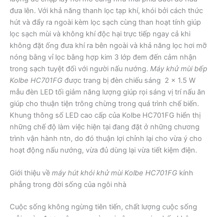
đưa lên. Với khả năng thanh lọc tạp khí, khói bởi cách thức
hút và đẩy ra ngoài kèm lọc sạch cùng than hoạt tính giúp
lọc sạch mùi và không khí độc hại trực tiếp ngay cả khi
không đặt ống đưa khí ra bên ngoài và khả năng lọc hơi mỡ
nóng bằng vỉ lọc bằng hợp kim 3 lớp đem đến cảm nhận
trong sạch tuyệt đối với người nấu nướng.
Máy khử mùi bếp
Kolbe HC701FG
được trang bị đèn chiếu sáng 2 x 1.5 W
mẫu đèn LED tối giảm năng lượng giúp rọi sáng vị trí nấu ăn
giúp cho thuận tiện trông chừng trong quá trình chế biến.
Khung thông số LED cao cấp của Kolbe HC701FG hiển thị
những chế độ làm việc hiện tại đang đặt ở những chương
trình vận hành ntn, do đó thuận lợi chỉnh lại cho vừa ý cho
hoạt động nấu nướng, vừa đủ dùng lại vừa tiết kiệm điện.
Giới thiệu về
máy hút khói khử mùi Kolbe HC701FG
kính
phẳng trong đời sống của ngôi nhà
Cuộc sống không ngừng tiên tiến, chất lượng cuộc sống