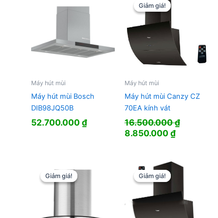
Giảm giá!
Giảm giá!
Máy hút mùi
Máy hút mùi
Máy hút mùi Bosch
Máy hút mùi Canzy CZ
DIB98JQ50B
70EA kính vát
52.700.000
₫
16.500.000
₫
Giá
Giá
8.850.000
₫
gốc
hiện
là:
tại
16.500.000 ₫.
là:
8.850.000
Giảm giá!
Giảm giá!
Giảm giá!
Giảm giá!