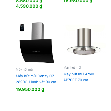
8.580.000
₫
18.980.000
₫
Giá
Giá
4.590.000
₫
gốc
hiện
là:
tại
8.580.000 ₫.
là:
4.590.000 ₫.
Máy hút mùi
Máy hút mùi
Máy hút mùi Arber
Máy hút mùi Canzy CZ
AB700T 70 cm
2890GH kính vát 90 cm
19.950.000
₫