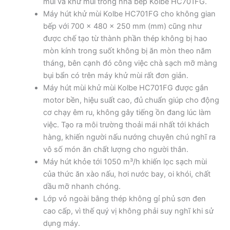
mùi và khử mùi trong nhà bếp Kolbe HC701FG.
Máy hút khử mùi Kolbe HC701FG cho không gian
bếp với 700 x 480 x 250 mm (mm) cũng như
được chế tạo từ thành phần thép không bị hao
mòn kính trong suốt không bị ăn mòn theo năm
tháng, bên cạnh đó công việc chà sạch mỡ màng
bụi bẩn có trên máy khử mùi rất đơn giản.
Máy hút mùi khử mùi Kolbe HC701FG được gắn
motor bền, hiệu suất cao, đủ chuẩn giúp cho động
cơ chạy êm ru, không gây tiếng ồn đang lúc làm
việc. Tạo ra môi trường thoải mái nhất tới khách
hàng, khiến người nấu nướng chuyên chú nghĩ ra
vô số món ăn chất lượng cho người thân.
Máy hút khỏe tới 1050 m³/h khiến lọc sạch mùi
của thức ăn xào nấu, hơi nước bay, oi khói, chất
dầu mỡ nhanh chóng.
Lớp vỏ ngoài bằng thép không gỉ phủ sơn đen
cao cấp, vì thế quý vị không phải suy nghĩ khi sử
dụng máy.