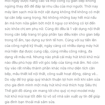
mỗi ngày được nâng cao và mọi công cụ gian bếp không
ngừng thay đổi để đáp lại nhu cầu của mọi người. Thời nay
máy làm sạch mùi là một vật dụng không thể không có mặt
tại căn bếp sang trọng. Nó không những bay hết mùi nấu
ăn mà hơn nữa giảm bớt một ít nguy cơ không có lợi đến
sức khỏe chị em phụ nữ. Cùng đó đều là 1 vật dụng nội thất
trong căn bếp trang trí góp phần tạo điều kiện cho gian bếp
trong tổ ấm, tạo dựng sự tinh tế hơn. Cùng với sự tiến lên
của công nghệ kỹ thuật, ngày càng có nhiều dạng máy hút
mùi hiện đại được cung cấp, cùng nhiều công năng, đa
dạng về mẫu mã. Nhưng nào phải cái máy hút khói khử mùi
nào đều phù hợp đối với góc bếp của từng mái ấm. Nó còn
tùy vào rất nhiều thành phần khác nữa như diện tích căn
bếp, mẫu thiết kế nội thất, công suất hoạt động, dáng vẻ…
Do vậy để trợ giúp quý khách thuận lợi hơn mỗi khi sắm sửa
cho gia đình mình một máy hút khử mùi thích hợp Siêu thị
Thế giới đồ dùng xin mang tới cho quý vị mọi model máy
hút khử mùi loại tốt đến từ vô số nhà sản xuất uy tín để giúp
gia đình bạn thoải mái sắm sửa.