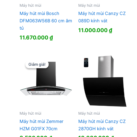
Máy hút mùi
Máy hút mùi
Máy hút mùi Bosch
Máy hút mùi Canzy CZ
DFM063W56B 60 cm âm
089D kính vát
tủ
11.000.000
₫
11.670.000
₫
Giảm giá!
Giảm giá!
Máy hút mùi
Máy hút mùi
Máy hút mùi Zemmer
Máy hút mùi Canzy CZ
HZM G01FX 70cm
2870GH kính vát