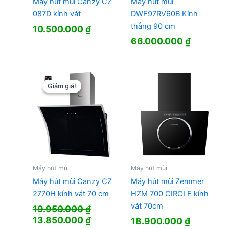
Máy hút mùi Canzy CZ
Máy hút mùi
087D kính vát
DWF97RV60B Kính
thẳng 90 cm
10.500.000
₫
66.000.000
₫
Giảm giá!
Giảm giá!
Máy hút mùi
Máy hút mùi
Máy hút mùi Canzy CZ
Máy hút mùi Zemmer
2770H kính vát 70 cm
HZM 700 CIRCLE kính
vát 70cm
19.950.000
₫
Giá
Giá
13.850.000
₫
18.900.000
₫