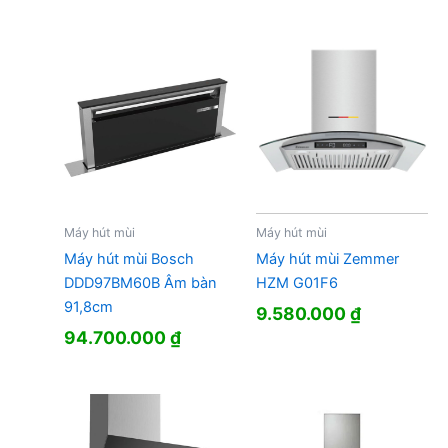
gốc
hiện
là:
tại
19.950.000 ₫.
là:
13.850.000 ₫.
Máy hút mùi
Máy hút mùi
Máy hút mùi Bosch
Máy hút mùi Zemmer
DDD97BM60B Âm bàn
HZM G01F6
91,8cm
9.580.000
₫
94.700.000
₫