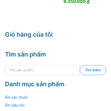
Giá
Giá
9.350.000
₫
gốc
hiện
là:
tại
17.500.000 ₫.
là:
9.350.000
Giỏ hàng của tôi
Tìm sản phẩm
T
Tìm kiếm
ì
m
k
Danh mục sản phẩm
i
ế
m
Ấm sắc thuốc
:
Ấm siêu tốc