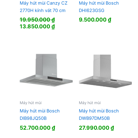
Máy hút mùi Canzy CZ
Máy hút mùi Bosch
2770H kính vát 70 cm
DHI623GSG
19.950.000
₫
9.500.000
₫
Giá
Giá
13.850.000
₫
gốc
hiện
là:
tại
19.950.000 ₫.
là:
13.850.000 ₫.
Máy hút mùi
Máy hút mùi
Máy hút mùi Bosch
Máy hút mùi Bosch
DIB98JQ50B
DWB97DM50B
52.700.000
₫
27.990.000
₫