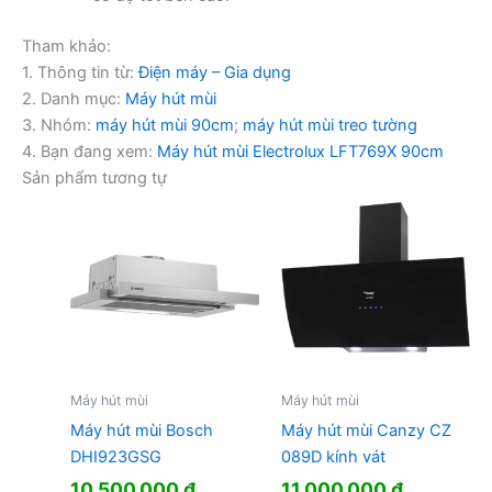
Tham khảo:
1. Thông tin từ:
Điện máy – Gia dụng
2. Danh mục:
Máy hút mùi
3. Nhóm:
máy hút mùi 90cm
;
máy hút mùi treo tường
4. Bạn đang xem:
Máy hút mùi Electrolux LFT769X 90cm
Sản phẩm tương tự
Máy hút mùi
Máy hút mùi
Máy hút mùi Bosch
Máy hút mùi Canzy CZ
DHI923GSG
089D kính vát
10.500.000
₫
11.000.000
₫