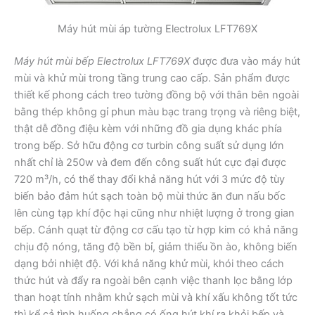
Máy hút mùi áp tường Electrolux LFT769X
Máy hút mùi bếp Electrolux LFT769X
được đưa vào máy hút
mùi và khử mùi trong tầng trung cao cấp. Sản phẩm được
thiết kế phong cách treo tường đồng bộ với thân bên ngoài
bằng thép không gỉ phun màu bạc trang trọng và riêng biệt,
thật dễ đồng điệu kèm với những đồ gia dụng khác phía
trong bếp. Sở hữu động cơ turbin công suất sử dụng lớn
nhất chỉ là 250w và đem đến công suất hút cực đại được
720 m³/h, có thể thay đổi khả năng hút với 3 mức độ tùy
biến bảo đảm hút sạch toàn bộ mùi thức ăn đun nấu bốc
lên cùng tạp khí độc hại cũng như nhiệt lượng ở trong gian
bếp. Cánh quạt từ động cơ cấu tạo từ hợp kim có khả năng
chịu độ nóng, tăng độ bền bỉ, giảm thiểu ồn ào, không biến
dạng bởi nhiệt độ. Với khả năng khử mùi, khói theo cách
thức hút và đẩy ra ngoài bên cạnh việc thanh lọc bằng lớp
than hoạt tính nhằm khử sạch mùi và khí xấu không tốt tức
thì kể cả tình huống chẳng có ống hút khí ra khỏi bếp và