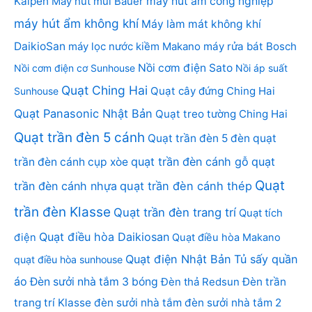
Kalpen
Máy hút mùi Bauer
máy hút ẩm công nghiệp
máy hút ẩm không khí
Máy làm mát không khí
DaikioSan
máy lọc nước kiềm Makano
máy rửa bát Bosch
Nồi cơm điện Sato
Nồi cơm điện cơ Sunhouse
Nồi áp suất
Quạt Ching Hai
Quạt cây đứng Ching Hai
Sunhouse
Quạt Panasonic Nhật Bản
Quạt treo tường Ching Hai
Quạt trần đèn 5 cánh
Quạt trần đèn 5 đèn
quạt
quạt trần đèn cánh gỗ
quạt
trần đèn cánh cụp xòe
Quạt
trần đèn cánh nhựa
quạt trần đèn cánh thép
trần đèn Klasse
Quạt trần đèn trang trí
Quạt tích
Quạt điều hòa Daikiosan
điện
Quạt điều hòa Makano
Quạt điện Nhật Bản
Tủ sấy quần
quạt điều hòa sunhouse
áo
Đèn sưởi nhà tắm 3 bóng
Đèn thả Redsun
Đèn trần
trang trí Klasse
đèn sưởi nhà tắm
đèn sưởi nhà tắm 2