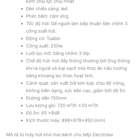
kính chịu lực chịu nhiệt
Đèn chiếu sáng: led
Phím bấm: cảm ứng.
Tốc độ hút: Để người làm bếp thuận tiện chỉnh 3
công suất hút.
Động cơ: Tuabin
Công suất: 250w
Lưới lọc mỡ: bằng nhôm 3 lớp.
Chế độ hút: hút đẩy thông thường bởi ống thông
khí ra ngoài và loại sạch mùi thức ăn nấu nướng
bằng khoang lọc than hoạt tính.
Cánh quạt: sản xuất bởi kim loại, chịu độ nóng,
không biến dạng, sức bền cao, giảm bớt độ ồn.
Đường dẫn 150mm
Lưu lượng gió: 720 m³/h ±20 m³/h
Độ ồn: 65 ±8dB
Kích thước máy: 898x678x450 (mm)
Mô tả từ
máy hút khử mùi dành cho bếp Electrolux