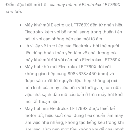
Điểm đặc biệt nổi trội của
máy hút mùi Electrolux LFT769X
cho bếp
Máy khử mùi Electrolux LFT769X đến từ nhãn hiệu
Electrolux kèm với bề ngoài sang trọng thuận tiện
bài trí với các phòng bếp của mỗi tổ ấm.
Là vì lấy về trực tiếp của Electrolux bởi thế người
tiêu dùng hoàn toàn yên tâm về chất lượng của
máy khử mùi đối với căn bếp Electrolux LFT769X.
Máy hút khử mùi Electrolux LFT769X đối với
không gian bếp cùng 898x678x450 (mm) và
được sản xuất từ nguyên liệu thép không bị oxi
hóa kính của máy siêu bền với thời gian, còn nữa
việc chà sạch dầu mỡ cáu bẩn ở trên máy hút khử
mùi rất thuận tiện.
Máy hút mùi Electrolux LFT769X được thiết kế
motor tốt, hiệu suất cao, đúng tiêu chuẩn làm máy
làm việc nhẹ nhàng, không tạo tiếng kêu trong khi
làm việc. Làm nên một bầu không khí dễ chịu nhất