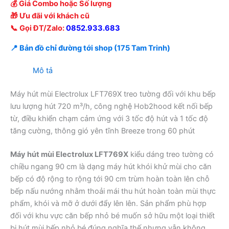
💰 Giá Combo hoặc Số lượng
🎁 Ưu đãi với khách cũ
📞 Gọi ĐT/Zalo:
0852.933.683
📍 Bản đồ chỉ đường tới shop (175 Tam Trinh)
Mô tả
Máy hút mùi Electrolux LFT769X treo tường đối với khu bếp
lưu lượng hút 720 m³/h, công nghệ Hob2hood kết nối bếp
từ, điều khiển chạm cảm ứng với 3 tốc độ hút và 1 tốc độ
tăng cường, thông gió yên tĩnh Breeze trong 60 phút
Máy hút mùi Electrolux LFT769X
kiểu dáng treo tường có
chiều ngang 90 cm là dạng máy hút khói khử mùi cho căn
bếp có độ rộng to rộng tới 90 cm trùm hoàn toàn lên chỗ
bếp nấu nướng nhằm thoải mái thu hút hoàn toàn mùi thực
phẩm, khói và mỡ ở dưới đẩy lên lên. Sản phẩm phù hợp
đối với khu vực căn bếp nhỏ bé muốn sở hữu một loại thiết
bị hút mùi bếp nhỏ bé đúng nghĩa thế nhưng vẫn không