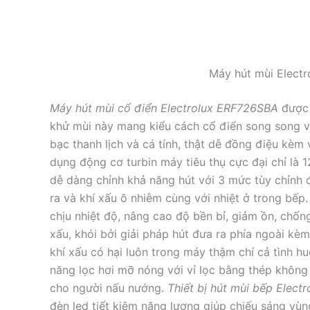
Máy hút mùi Elect
Máy hút mùi cổ điển Electrolux ERF726SBA
được 
khử mùi này mang kiểu cách cổ điển song song v
bạc thanh lịch và cá tính, thật dễ đồng điệu kèm
dụng động cơ turbin máy tiêu thụ cực đại chỉ là
dễ dàng chỉnh khả năng hút với 3 mức tùy chỉnh
ra và khí xấu ô nhiễm cùng với nhiệt ở trong bếp
chịu nhiệt độ, nâng cao độ bền bỉ, giảm ồn, chốn
xấu, khói bởi giải pháp hút đưa ra phía ngoài kè
khí xấu có hại luôn trong máy thậm chí cả tình h
năng lọc hơi mỡ nóng với vỉ lọc bằng thép không
cho người nấu nướng.
Thiết bị hút mùi bếp Elec
đèn led tiết kiệm năng lượng giúp chiếu sáng vùn