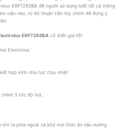
trolux ERF726SBA để người sử dụng biết tất cả thông
àm việc nào, từ đó thuận tiện tùy chỉnh để đúng ý
iện.
 Electrolux ERF726SBA
cổ điển giá tốt
mùi Electrolux
kết hợp kính chịu lực chịu nhiệt
 chỉnh 3 tốc độ hút.
̃n khí ra phía ngoài và khử mùi thức ăn nấu nướng