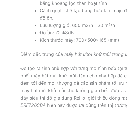
bằng khoang lọc than hoạt tính
Cánh quạt: chế tạo bằng hợp kim, chịu đ
độ ồn.
Lưu lượng gió: 650 m3/h ±20 m³/h
Độ ồn: 72 ±8dB
Kích thước máy: 700x500x165 (mm)
Điểm đặc trưng của
máy hút khói khử mùi trong 
Để tạo ra tính phù hợp với từng mô hình bếp tại từ
phối máy hút mùi khử mùi dành cho nhà bếp đã cà
đem tới đến mọi thượng đế các sản phẩm tối ưu 
máy hút mùi khử mùi cho không gian bếp được sản
đây siêu thị đồ gia dụng ReHoi giới thiệu dòng
má
ERF726SBA
hiện nay được ưa dùng trên thị trườn