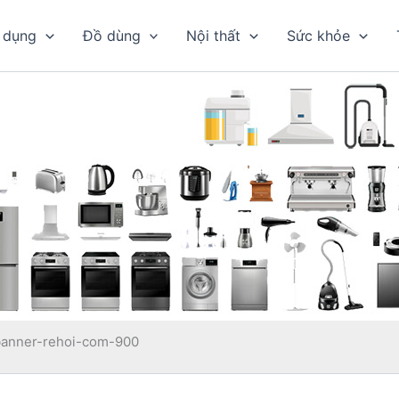
 dụng
Đồ dùng
Nội thất
Sức khỏe
banner-rehoi-com-900