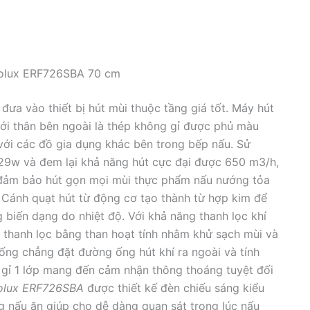
rolux ERF726SBA 70 cm
đưa vào thiết bị hút mùi thuộc tầng giá tốt. Máy hút
ới thân bên ngoài là thép không gỉ được phủ màu
 với các đồ gia dụng khác bên trong bếp nấu. Sử
 129w và đem lại khả năng hút cực đại được 650 m3/h,
 đảm bảo hút gọn mọi mùi thực phẩm nấu nướng tỏa
. Cánh quạt hút từ động cơ tạo thành từ hợp kim để
g biến dạng do nhiệt độ. Với khả năng thanh lọc khí
m thanh lọc bằng than hoạt tính nhằm khử sạch mùi và
uống chẳng đặt đường ống hút khí ra ngoài và tính
 gỉ 1 lớp mang đến cảm nhận thông thoáng tuyệt đối
trolux ERF726SBA
được thiết kế đèn chiếu sáng kiểu
g nấu ăn giúp cho dễ dàng quan sát trong lúc nấu