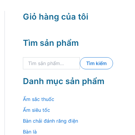
Giỏ hàng của tôi
Tìm sản phẩm
T
Tìm kiếm
ì
m
k
Danh mục sản phẩm
i
ế
m
Ấm sắc thuốc
:
Ấm siêu tốc
Bàn chải đánh răng điện
Bàn là