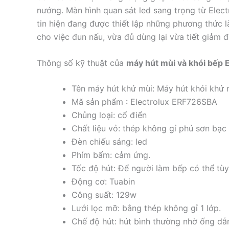
nướng. Màn hình quan sát led sang trọng từ Elec
tin hiện đang được thiết lập những phương thức l
cho việc đun nấu, vừa đủ dùng lại vừa tiết giảm đ
Thông số kỹ thuật của
máy hút mùi và khói bếp
Tên máy hút khử mùi: Máy hút khói khử 
Mã sản phẩm : Electrolux ERF726SBA
Chủng loại: cổ điển
Chất liệu vỏ: thép không gỉ phủ sơn bạc 
Đèn chiếu sáng: led
Phím bấm: cảm ứng.
Tốc độ hút: Để người làm bếp có thể tùy
Động cơ: Tuabin
Công suất: 129w
Lưới lọc mỡ: bằng thép không gỉ 1 lớp.
Chế độ hút: hút bình thường nhờ ống dâ