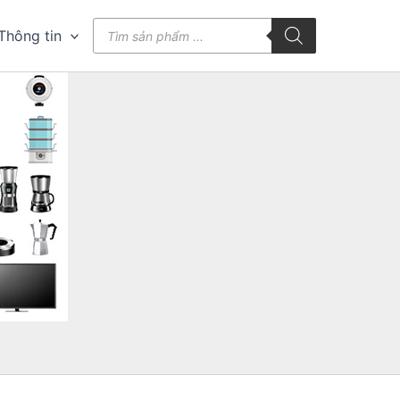
Tìm
Thông tin
kiếm
sản
phẩm