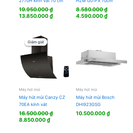
2770H kính vát 70 cm
HZM G01FX 70cm
19.950.000
₫
8.580.000
₫
Giá
Giá
Giá
Giá
13.850.000
₫
4.590.000
₫
gốc
hiện
gốc
hiện
là:
tại
là:
tại
19.950.000 ₫.
là:
8.580.000 ₫.
là:
13.850.000 ₫.
4.590.000
Giảm giá!
Giảm giá!
Máy hút mùi
Máy hút mùi
Máy hút mùi Canzy CZ
Máy hút mùi Bosch
70EA kính vát
DHI923GSG
16.500.000
₫
10.500.000
₫
Giá
Giá
8.850.000
₫
gốc
hiện
là:
tại