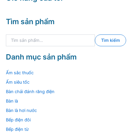
Tìm sản phẩm
T
Tìm kiếm
ì
m
k
Danh mục sản phẩm
i
ế
m
Ấm sắc thuốc
:
Ấm siêu tốc
Bàn chải đánh răng điện
Bàn là
Bàn là hơi nước
Bếp điện đôi
Bếp điện từ