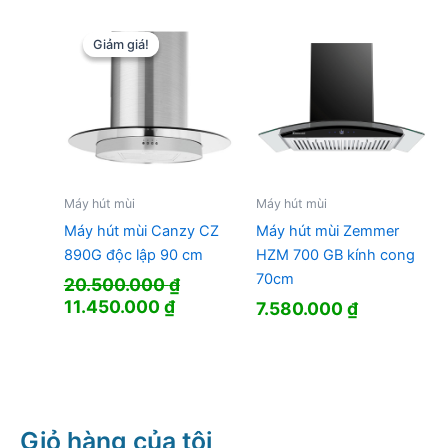
16.500.000 ₫.
là:
8.850.000 ₫.
Giảm giá!
Giảm giá!
Máy hút mùi
Máy hút mùi
Máy hút mùi Canzy CZ
Máy hút mùi Zemmer
890G độc lập 90 cm
HZM 700 GB kính cong
70cm
20.500.000
₫
Giá
Giá
11.450.000
₫
7.580.000
₫
gốc
hiện
là:
tại
20.500.000 ₫.
là:
11.450.000 ₫.
Giỏ hàng của tôi