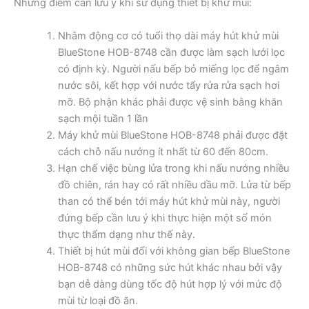
Những điểm cần lưu ý khi sử dụng thiết bị khử mùi:
Nhằm động cơ có tuổi thọ dài máy hút khử mùi
BlueStone HOB-8748 cần được làm sạch lưới lọc
có định kỳ. Người nấu bếp bỏ miếng lọc để ngâm
nước sôi, kết hợp với nước tẩy rửa rửa sạch hơi
mỡ. Bộ phận khác phải được vệ sinh bằng khăn
sạch mội tuần 1 lần
Máy khử mùi BlueStone HOB-8748 phải được đặt
cách chỗ nấu nướng ít nhất từ 60 đến 80cm.
Hạn chế việc bùng lửa trong khi nấu nướng nhiều
đồ chiên, rán hay có rất nhiều dầu mỡ. Lửa từ bếp
than có thể bén tới máy hút khử mùi này, người
đứng bếp cần lưu ý khi thực hiện một số món
thực thẩm dạng như thế này.
Thiết bị hút mùi đối với không gian bếp BlueStone
HOB-8748 có những sức hút khác nhau bởi vậy
bạn dễ dàng dùng tốc độ hút hợp lý với mức độ
mùi từ loại đồ ăn.