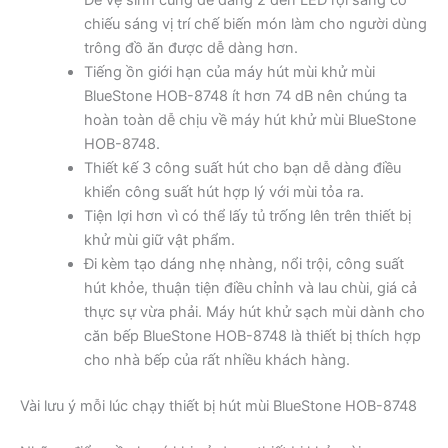
Để vệ sinh cũng dễ dàng 2 đèn LED rọi sáng có
chiếu sáng vị trí chế biến món làm cho người dùng
trông đồ ăn được dễ dàng hơn.
Tiếng ồn giới hạn của máy hút mùi khử mùi
BlueStone HOB-8748 ít hơn 74 dB nên chúng ta
hoàn toàn dễ chịu về máy hút khử mùi BlueStone
HOB-8748.
Thiết kế 3 công suất hút cho bạn dễ dàng điều
khiển công suất hút hợp lý với mùi tỏa ra.
Tiện lợi hơn vì có thể lấy tủ trống lên trên thiết bị
khử mùi giữ vật phẩm.
Đi kèm tạo dáng nhẹ nhàng, nổi trội, công suất
hút khỏe, thuận tiện điều chỉnh và lau chùi, giá cả
thực sự vừa phải. Máy hút khử sạch mùi dành cho
căn bếp BlueStone HOB-8748 là thiết bị thích hợp
cho nhà bếp của rất nhiều khách hàng.
Vài lưu ý mỗi lúc chạy thiết bị hút mùi BlueStone HOB-8748