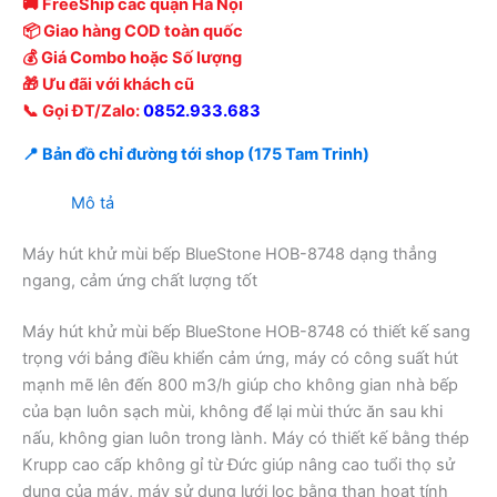
🚚 FreeShip các quận Hà Nội
📦 Giao hàng COD toàn quốc
💰 Giá Combo hoặc Số lượng
🎁 Ưu đãi với khách cũ
📞 Gọi ĐT/Zalo:
0852.933.683
📍 Bản đồ chỉ đường tới shop (175 Tam Trinh)
Mô tả
Máy hút khử mùi bếp BlueStone HOB-8748 dạng thẳng
ngang, cảm ứng chất lượng tốt
Máy hút khử mùi bếp BlueStone HOB-8748 có thiết kế sang
trọng với bảng điều khiển cảm ứng, máy có công suất hút
mạnh mẽ lên đến 800 m3/h giúp cho không gian nhà bếp
của bạn luôn sạch mùi, không để lại mùi thức ăn sau khi
nấu, không gian luôn trong lành. Máy có thiết kế bằng thép
Krupp cao cấp không gỉ từ Đức giúp nâng cao tuổi thọ sử
dụng của máy, máy sử dụng lưới lọc bằng than hoạt tính