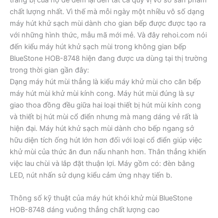
chất lượng nhất. Vì thế mà mỗi ngày một nhiều vô số dạng
máy hút khử sạch mùi dành cho gian bếp được được tạo ra
với những hình thức, mẫu mã mới mẻ. Và đây rehoi.com nói
đến kiểu máy hút khử sạch mùi trong không gian bếp
BlueStone HOB-8748 hiện đang được ưa dùng tại thị trường
trong thời gian gần đây:
Dạng máy hút mùi thẳng là kiểu máy khử mùi cho căn bếp
máy hút mùi khử mùi kính cong. Máy hút mùi đúng là sự
giao thoa đồng đều giữa hai loại thiết bị hút mùi kính cong
và thiết bị hút mùi cổ điển nhưng mà mang dáng vẻ rất là
hiện đại. Máy hút khử sạch mùi dành cho bếp ngang sở
hữu diện tích ống hút lớn hơn đối với loại cổ điển giúp việc
khử mùi của thức ăn đun nấu nhanh hơn. Thân thẳng khiến
việc lau chùi và lắp đặt thuận lợi. Máy gồm có: đèn bằng
LED, nút nhấn sử dụng kiểu cảm ứng nhạy tiến b.
Thông số kỹ thuật của máy hút khói khử mùi BlueStone
HOB-8748 dáng vuông thẳng chất lượng cao