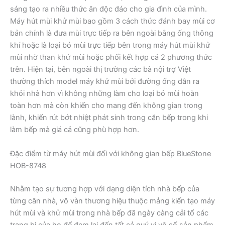
sáng tạo ra nhiều thức ăn độc đáo cho gia đình của mình.
Máy hút mùi khử mùi bao gồm 3 cách thức đánh bay mùi cơ
bản chính là đưa mùi trực tiếp ra bên ngoài bằng ống thông
khí hoặc là loại bỏ mùi trực tiếp bên trong máy hút mùi khử
mùi nhờ than khử mùi hoặc phối kết hợp cả 2 phương thức
trên. Hiện tại, bên ngoài thị trường các bà nội trợ Việt
thường thích model máy khử mùi bởi đường ống dẫn ra
khỏi nhà hơn vì không những làm cho loại bỏ mùi hoàn
toàn hơn mà còn khiến cho mang đến không gian trong
lành, khiến rút bớt nhiệt phát sinh trong căn bếp trong khi
làm bếp mà giá cả cũng phù hợp hơn.
Đặc điểm từ máy hút mùi đối với không gian bếp BlueStone
HOB-8748
Nhằm tạo sự tương hợp với dạng diện tích nhà bếp của
từng căn nhà, vô vàn thương hiệu thuộc mảng kiến tạo máy
hút mùi và khử mùi trong nhà bếp đã ngày càng cải tổ các
trang bị của họ để đem lại đến tất cả quý vị vô số sản phẩm