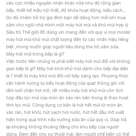
vào cực nhiều nguyên nhân khác nữa như độ rộng gian
bếp, thiết kế mẫu nội thất, độ khỏe hoạt động, kiểu cách…
Do đó nhằm hỗ trợ gia đình bạn dễ dàng hơn mỗi khi mua
sắm cho ngôi nhà mình một máy hút mùi và khử mùi hợp lý
Siêu thị Thế giới đồ dùng xin mang đến với quý vị mọi model
máy hút mùi khử mùi chất lượng đến từ các nhãn hiệu riêng
biệt ,mong muốn giúp người tiêu dùng tha hồ sắm sửa.
Máy hút mùi trong bếp là gì?
Việc trước tiên chúng ta phải biết máy hút mùi đối với không
gian bếp là gì? Máy hút khói khử mùi dành cho bếp đại diện
là 1 thiết bị máy khử mùi đối với bếp sáng tạo. Phương thức
vận hành tương tự kiểu hoạt động của quạt thông gió với
tấm lưới chặn hơi mỡ, rất nhiều máy hút khử mùi còn tích
hợp đầu lọc mùi của món ăn xào rán bên trong là than hoạt
tính lọc mùi. Công dụng cơ bản là hút hết mùi từ món ăn
xào rán, hút khói, hút sạch hơi nước, hút hết dầu mỡ xuất
hiện trong quá trình nấu nướng bữa ăn của quý vị. Giúp trả
lại khoảng không thoáng đãng cho khu bếp của người
dùng. Đem đến cho sự thoải mái, làm người chế biến có thể