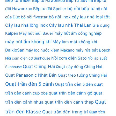
Bếp từ Bauer
Bếp từ Sevilla
Bếp từ Hawonkoo
Bếp từ
bộ nồi bếp từ
đôi Hawonkoo
Bếp từ đôi Spelier
bộ nồi
bộ nồi inox
cây lau nhà loại tốt
của Đức
bộ nồi fivestar
Cây lau nhà lồng inox
Cây lau nhà Thái Lan
Gia dụng
Kalpen
Máy hút mùi Bauer
máy hút ẩm công nghiệp
máy hút ẩm không khí
Máy làm mát không khí
DaikioSan
máy lọc nước kiềm Makano
máy rửa bát Bosch
Nồi cơm điện Sato
Nồi cơm điện cơ Sunhouse
Nồi áp suất
Quạt Ching Hai
Quạt cây đứng Ching Hai
Sunhouse
Quạt Panasonic Nhật Bản
Quạt treo tường Ching Hai
Quạt trần đèn 5 cánh
Quạt trần đèn 5 đèn
quạt
quạt trần đèn cánh gỗ
quạt
trần đèn cánh cụp xòe
Quạt
trần đèn cánh nhựa
quạt trần đèn cánh thép
trần đèn Klasse
Quạt trần đèn trang trí
Quạt tích