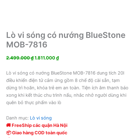
Lò vi sóng có nướng BlueStone
MOB-7816
Giá
Giá
2.499.000
₫
1.811.000
₫
gốc
hiện
là:
tại
Lò vi sóng có nướng BlueStone MOB-7816 dung tích 20l
2.499.000 ₫.
là:
điều khiển điện tử cảm ứng gồm 8 chế độ cài sẵn, tạm
1.811.000 ₫.
dừng trì hoãn, khóa trẻ em an toàn. Tiện ích âm thanh báo
xong khi kết thúc chu trình nấu, nhắc nhở người dùng khi
quên bỏ thực phẩm vào lò
Danh mục:
Lò vi sóng
🚚 FreeShip các quận Hà Nội
📦 Giao hàng COD toàn quốc