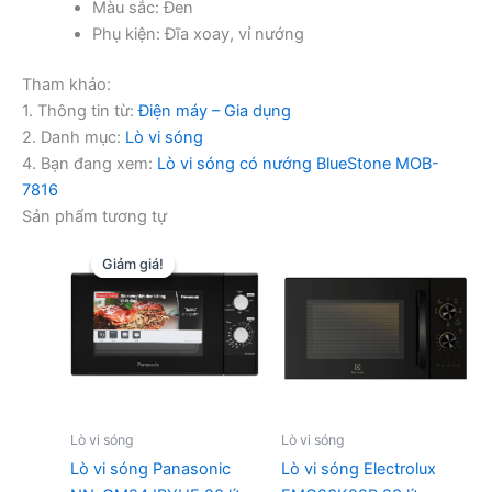
Màu sắc: Đen
Phụ kiện: Đĩa xoay, vỉ nướng
Tham khảo:
1. Thông tin từ:
Điện máy – Gia dụng
2. Danh mục:
Lò vi sóng
4. Bạn đang xem:
Lò vi sóng có nướng BlueStone MOB-
7816
Sản phẩm tương tự
Giảm giá!
Giảm giá!
Lò vi sóng
Lò vi sóng
Lò vi sóng Panasonic
Lò vi sóng Electrolux