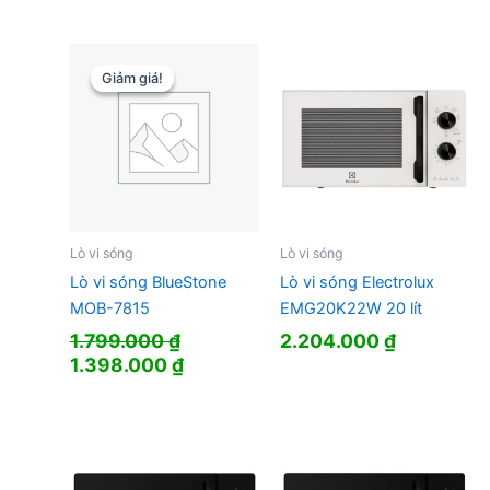
gốc
hiện
là:
tại
3.990.000 ₫.
là:
2.880.000
Giảm giá!
Giảm giá!
Lò vi sóng
Lò vi sóng
Lò vi sóng BlueStone
Lò vi sóng Electrolux
MOB-7815
EMG20K22W 20 lít
1.799.000
₫
2.204.000
₫
Giá
Giá
1.398.000
₫
gốc
hiện
là:
tại
1.799.000 ₫.
là:
1.398.000 ₫.