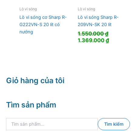
Lò vi sóng
Lò vi sóng
Lò vi sóng cơ Sharp R-
Lò vi sóng Sharp R-
G222VN-S 20 lít có
209VN-SK 20 lít
nướng
1.550.000
₫
Giá
Giá
1.369.000
₫
gốc
hiện
là:
tại
1.550.000 ₫.
là:
1.369.000 
Giỏ hàng của tôi
Tìm sản phẩm
T
Tìm kiếm
ì
m