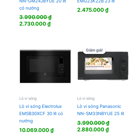
NN-GM24JBYUE 20 lít
EMG23K22B 23 lít
có nướng
2.475.000
₫
3.990.000
₫
Giá
Giá
2.730.000
₫
gốc
hiện
là:
tại
3.990.000 ₫.
là:
2.730.000 ₫.
Giảm giá!
Giảm giá!
Lò vi sóng
Lò vi sóng
Lò vi sóng Electrolux
Lò vi sóng Panasonic
EMSB30XCF 30 lít có
NN-SM33NBYUE 25 lít
nướng
3.990.000
₫
Giá
Giá
2.880.000
₫
10.069.000
₫