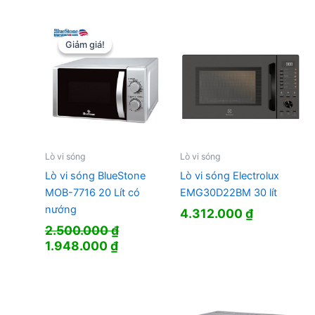
Giảm giá!
Giảm giá!
Lò vi sóng
Lò vi sóng
Lò vi sóng BlueStone
Lò vi sóng Electrolux
MOB-7716 20 Lít có
EMG30D22BM 30 lít
nướng
4.312.000
₫
2.500.000
₫
Giá
Giá
1.948.000
₫
gốc
hiện
là:
tại
2.500.000 ₫.
là:
1.948.000 ₫.