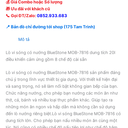
💰 Giá Combo hoặc Số lượng
🎁 Ưu đãi với khách cũ
📞 Gọi ĐT/Zalo:
0852.933.683
📍 Bản đồ chỉ đường tới shop (175 Tam Trinh)
Mô tả
Lò vi sóng có nướng BlueStone MOB-7816 dung tích 20l
điều khiển cảm ứng gồm 8 chế độ cài sẵn
Lò vi sóng có nướng BlueStone MOB-7816 sản phẩm đáng
chú ý trong lĩnh vực thiết bị gia dụng. Với thiết kế hiện đại
và sang trọng, nó sẽ làm nổi bật không gian bếp của bạn.
Chức năng nướng, cho phép bạn nướng các món ăn như
thịt, cá, bánh và nhiều loại thực phẩm khác. Giúp tạo ra
những món ăn ngon và hấp dẫn mà không cần sử dụng
đến lò nướng riêng biệt.Lò vi sóng BlueStone MOB-7816 có
dung tích lớn. Cho phép bạn nấu nhiều món ăn cùng một
lúc. Nó cũng có nhiều chế độ nấu tiện lợi như chế độ hâm