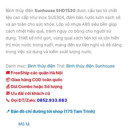
Bình thủy điện
Sunhouse SHD1530
được cấu tạo từ chất
liệu cao cấp như inox SUS304, đảm bảo nước luôn sạch sẽ
và an toàn cho sức khỏe. Lớp vỏ nhựa ABS siêu bền giúp
cách nhiệt hiệu quả, tránh nguy cơ bỏng cho người sử
dụng. Thiết kế nhỏ gọn, cùng quai xách tiện lợi và cột hiển
thị mức nước trong suốt, mang đến sự tiện nghi và dễ dàng
trong việc sử dụng và kiểm soát lượng nước.
Danh mục:
Bình thủy điện
Thẻ:
Bình thủy điện Sunhouse
🚚 FreeShip các quận Hà Nội
📦 Giao hàng COD toàn quốc
💰 Giá Combo hoặc Số lượng
🎁 Ưu đãi với khách cũ
📞 Gọi ĐT/Zalo:
0852.933.683
📍 Bản đồ chỉ đường tới shop (175 Tam Trinh)
Mô tả