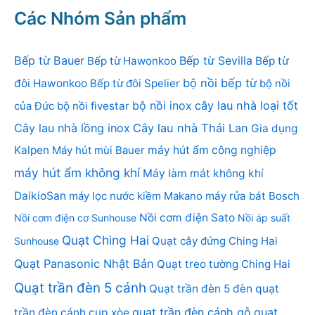
Các Nhóm Sản phẩm
Bếp từ Bauer
Bếp từ Sevilla
Bếp từ Hawonkoo
Bếp từ
bộ nồi bếp từ
đôi Hawonkoo
Bếp từ đôi Spelier
bộ nồi
bộ nồi inox
cây lau nhà loại tốt
của Đức
bộ nồi fivestar
Cây lau nhà lồng inox
Cây lau nhà Thái Lan
Gia dụng
Kalpen
Máy hút mùi Bauer
máy hút ẩm công nghiệp
máy hút ẩm không khí
Máy làm mát không khí
DaikioSan
máy lọc nước kiềm Makano
máy rửa bát Bosch
Nồi cơm điện Sato
Nồi cơm điện cơ Sunhouse
Nồi áp suất
Quạt Ching Hai
Quạt cây đứng Ching Hai
Sunhouse
Quạt Panasonic Nhật Bản
Quạt treo tường Ching Hai
Quạt trần đèn 5 cánh
Quạt trần đèn 5 đèn
quạt
quạt trần đèn cánh gỗ
quạt
trần đèn cánh cụp xòe