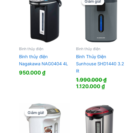
Giảm giá!
Giảm giá!
Bình thủy điện
Bình thủy điện
Bình thủy điện
Bình Thủy Điện
Nagakawa NAG0404 4L
Sunhouse SHD1440 3.2
lít
950.000
₫
1.990.000
₫
Giá
Giá
1.120.000
₫
gốc
hiện
là:
tại
1.990.000 ₫.
là:
1.120.000 ₫
Giảm giá!
Giảm giá!