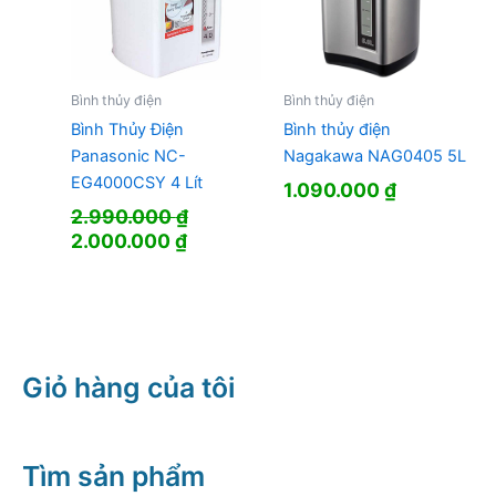
Bình thủy điện
Bình thủy điện
Bình Thủy Điện
Bình thủy điện
Panasonic NC-
Nagakawa NAG0405 5L
EG4000CSY 4 Lít
1.090.000
₫
2.990.000
₫
Giá
Giá
2.000.000
₫
gốc
hiện
là:
tại
2.990.000 ₫.
là:
2.000.000 ₫.
Giỏ hàng của tôi
Tìm sản phẩm