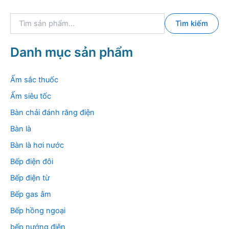
T
Tìm kiếm
ì
m
k
Danh mục sản phẩm
i
ế
m
Ấm sắc thuốc
:
Ấm siêu tốc
Bàn chải đánh răng điện
Bàn là
Bàn là hơi nước
Bếp điện đôi
Bếp điện từ
Bếp gas âm
Bếp hồng ngoại
bếp nướng điện