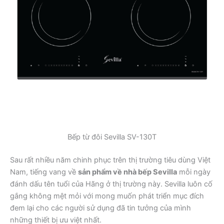
Bếp từ đôi Sevilla SV-130T
Sau rất nhiều năm chinh phục trên thị trường tiêu dùng Việt
Nam, tiếng vang về
sản phẩm về nhà bếp Sevilla
mỗi ngày
đánh dấu tên tuổi của Hãng ở thị trường này. Sevilla luôn cố
gắng không mệt mỏi với mong muốn phát triển mục đích
đem lại cho các người sử dụng đã tin tưởng của mình
những thiết bị ưu việt nhất.