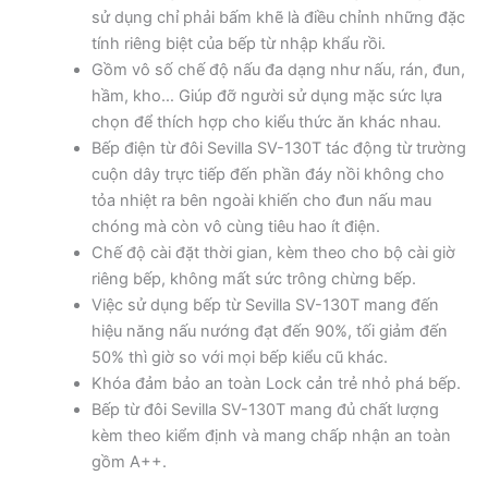
sử dụng chỉ phải bấm khẽ là điều chỉnh những đặc
tính riêng biệt của bếp từ nhập khẩu rồi.
Gồm vô số chế độ nấu đa dạng như nấu, rán, đun,
hầm, kho… Giúp đỡ người sử dụng mặc sức lựa
chọn để thích hợp cho kiểu thức ăn khác nhau.
Bếp điện từ đôi Sevilla SV-130T tác động từ trường
cuộn dây trực tiếp đến phần đáy nồi không cho
tỏa nhiệt ra bên ngoài khiến cho đun nấu mau
chóng mà còn vô cùng tiêu hao ít điện.
Chế độ cài đặt thời gian, kèm theo cho bộ cài giờ
riêng bếp, không mất sức trông chừng bếp.
Việc sử dụng bếp từ Sevilla SV-130T mang đến
hiệu năng nấu nướng đạt đến 90%, tối giảm đến
50% thì giờ so với mọi bếp kiểu cũ khác.
Khóa đảm bảo an toàn Lock cản trẻ nhỏ phá bếp.
Bếp từ đôi Sevilla SV-130T mang đủ chất lượng
kèm theo kiểm định và mang chấp nhận an toàn
gồm A++.