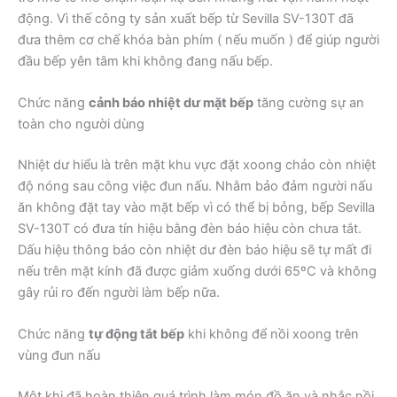
động. Vì thế công ty sản xuất bếp từ Sevilla SV-130T đã
đưa thêm cơ chế khóa bàn phím ( nếu muốn ) để giúp người
đầu bếp yên tâm khi không đang nấu bếp.
Chức năng
cảnh báo nhiệt dư mặt bếp
tăng cường sự an
toàn cho người dùng
Nhiệt dư hiểu là trên mặt khu vực đặt xoong chảo còn nhiệt
độ nóng sau công việc đun nấu. Nhằm bảo đảm người nấu
ăn không đặt tay vào mặt bếp vì có thể bị bỏng, bếp Sevilla
SV-130T có đưa tín hiệu bằng đèn báo hiệu còn chưa tắt.
Dấu hiệu thông báo còn nhiệt dư đèn báo hiệu sẽ tự mất đi
nếu trên mặt kính đã được giảm xuống dưới 65ºC và không
gây rủi ro đến người làm bếp nữa.
Chức năng
tự động tắt bếp
khi không để nồi xoong trên
vùng đun nấu
Một khi đã hoàn thiện quá trình làm món đồ ăn và nhắc nồi