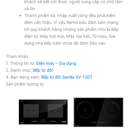
khách sẽ kết nối được người cung cấp có chữ tâm
và tín
Thành phẩm lúc nhập xuất cũng đều phải kiểm
đếm cẩn thận. Vì vậy ReHoi bảo đảm luôn mang
tới quý khách hàng những sản phẩm như là Bếp
điện từ, Máy hút mùi, Máy rửa bát, Tủ rượu, Gia
dụng nhà bếp hàm chứa độ đảm bảo cao.
Tham khảo:
1. Thông tin từ:
Điện máy – Gia dụng
2. Danh mục:
Bếp từ đôi
4. Bạn đang xem:
Bếp từ đôi Sevilla SV-130T
Sản phẩm tương tự