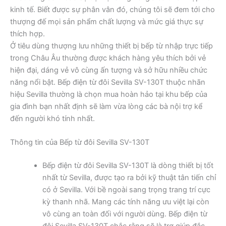
kinh tế. Biết được sự phân vân đó, chúng tôi sẽ đem tới cho
thượng đế mọi sản phẩm chất lượng và mức giá thực sự
thích hợp.
Ở tiêu dùng thượng lưu những thiết bị bếp từ nhập trực tiếp
trong Châu Âu thường được khách hàng yêu thích bởi vẻ
hiện đại, dáng vẻ vô cùng ấn tượng và sở hữu nhiều chức
năng nổi bật. Bếp điện từ đôi Sevilla SV-130T thuộc nhãn
hiệu Sevilla thường là chọn mua hoàn hảo tại khu bếp của
gia đình bạn nhất định sẽ làm vừa lòng các bà nội trợ kể
đến người khó tính nhất.
Thông tin của Bếp từ đôi Sevilla SV-130T
Bếp điện từ đôi Sevilla SV-130T là dòng thiết bị tốt
nhất từ Sevilla, được tạo ra bởi kỹ thuật tân tiến chỉ
có ở Sevilla. Với bề ngoài sang trọng trang trí cực
kỳ thanh nhã. Mang các tính năng ưu việt lại còn
vô cùng an toàn đối với người dùng. Bếp điện từ
đôi Sevilla SV-130T chắc rằng sẽ là trợ giúp đắc