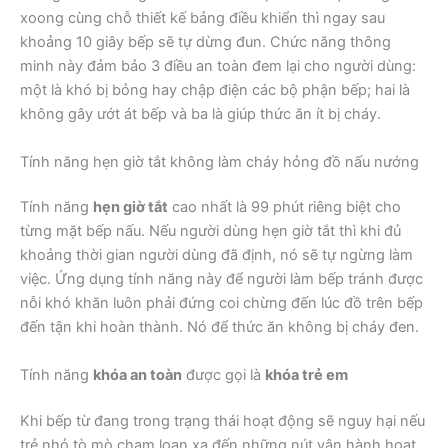
xoong cùng chỗ thiết kế bảng điều khiển thì ngay sau
khoảng 10 giây bếp sẽ tự dừng đun. Chức năng thông
minh này đảm bảo 3 điều an toàn đem lại cho người dùng:
một là khó bị bỏng hay chập điện các bộ phận bếp; hai là
không gây ướt át bếp và ba là giúp thức ăn ít bị cháy.
Tính năng hẹn giờ tắt không làm cháy hỏng đồ nấu nướng
Tính năng
hẹn giờ tắt
cao nhất là 99 phút riêng biệt cho
từng mặt bếp nấu. Nếu người dùng hẹn giờ tắt thì khi đủ
khoảng thời gian người dùng đã định, nó sẽ tự ngừng làm
việc. Ứng dụng tính năng này để người làm bếp tránh được
nỗi khó khăn luôn phải đứng coi chừng đến lúc đồ trên bếp
đến tận khi hoàn thành. Nó để thức ăn không bị cháy đen.
Tính năng
khóa an toàn
được gọi là
khóa trẻ em
Khi bếp từ đang trong trạng thái hoạt động sẽ nguy hại nếu
trẻ nhỏ tò mò chạm loạn xạ đến những nút vận hành hoạt