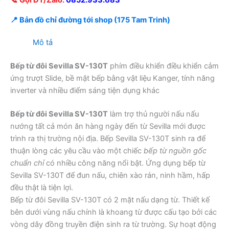
📞 Gọi ĐT/Zalo:
0852.933.683
📍 Bản đồ chỉ đường tới shop (175 Tam Trinh)
Mô tả
Bếp từ đôi Sevilla SV-130T
phím điều khiển điều khiển cảm
ứng trượt Slide, bề mặt bếp bằng vật liệu Kanger, tính năng
inverter và nhiều điểm sáng tiện dụng khác
Bếp từ đôi Sevilla SV-130T
làm trợ thủ người nấu nấu
nướng tất cả món ăn hàng ngày đến từ Sevilla mới được
trình ra thị trường nội địa. Bếp Sevilla SV-130T sinh ra để
thuận lòng các yêu cầu vào một chiếc
bếp từ nguồn gốc
chuẩn chỉ
có nhiều công năng nổi bật. Ứng dụng bếp từ
Sevilla SV-130T để đun nấu, chiên xào rán, ninh hầm, hấp
đều thật là tiện lợi.
Bếp từ đôi Sevilla SV-130T có 2 mặt nấu dạng từ. Thiết kế
bên dưới vùng nấu chính là khoang từ được cấu tạo bởi các
vòng dây đồng truyền điện sinh ra từ trường. Sự hoạt động