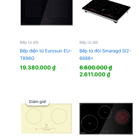
Bếp từ đôi
Bếp từ đôi
Bếp điện từ Eurosun EU-
Bếp từ đôi Smaragd SI2-
T896G
6688+
19.380.000
₫
6.600.000
₫
Giá
Giá
2.611.000
₫
gốc
hiện
là:
tại
6.600.000 ₫.
là:
2.611.000 
Giảm giá!
Giảm giá!