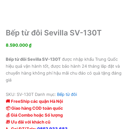
Bếp từ đôi Sevilla SV-130T
8.590.000
₫
Bếp từ đôi Sevilla SV-130T
được nhập khẩu Trung Quốc
hiệu quả vận hành tốt, được bảo hành 24 tháng lắp đặt và
chuyển hàng không phí hậu mãi chu đáo có quà tặng đáng
giá
SKU:
SV-130T
Danh mục:
Bếp từ đôi
🚚 FreeShip các quận Hà Nội
📦 Giao hàng COD toàn quốc
💰 Giá Combo hoặc Số lượng
🎁 Ưu đãi với khách cũ