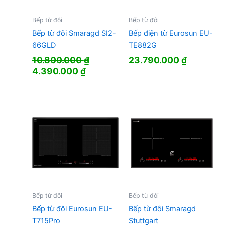
Bếp từ đôi
Bếp từ đôi
Bếp từ đôi Smaragd SI2-
Bếp điện từ Eurosun EU-
66GLD
TE882G
10.800.000
₫
23.790.000
₫
Giá
Giá
4.390.000
₫
gốc
hiện
là:
tại
10.800.000 ₫.
là:
4.390.000 ₫.
Bếp từ đôi
Bếp từ đôi
Bếp từ đôi Eurosun EU-
Bếp từ đôi Smaragd
T715Pro
Stuttgart