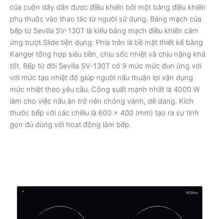
của cuộn dây dẫn được điều khiển bởi một bảng điều khiển
phụ thuộc vào thao tác từ người sử dụng. Bảng mạch của
bếp từ Sevilla SV-130T là kiểu bảng mạch điều khiển cảm
ứng trượt Slide tiện dụng. Phía trên là bề mặt thiết kế bằng
Kanger tổng hợp siêu bền, chịu sốc nhiệt và chịu nặng khá
tốt. Bếp từ đôi Sevilla SV-130T có 9 mức mức đun ứng với
với mức tạo nhiệt độ giúp người nấu thuận lợi vận dụng
mức nhiệt theo yêu cầu. Công suất mạnh nhất là 4000 W
làm cho việc nấu ăn trở nên chóng vánh, dễ dàng. Kích
thước bếp với các chiều là 600 x 400 (mm) tạo ra sự tinh
gọn đủ dùng với hoạt động làm bếp.