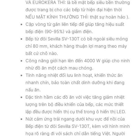
VÀ EUROKERA THÌ: là bề mặt bếp siêu bền thường
được trang bị cho các bếp từ hiện đại hiện thời
NẾU MẶT KÍNH THƯỜNG THÌ: thật sự hoàn hảo ).
Cặp vòng từ gắn liên tiếp để giúp tăng hiệu suất
bếp điện (90-95%) và giảm điện.
Bếp từ đôi Sevilla SV-130T có bề ngoài siêu mỏng
chỉ 80 mm, khách hàng thuận lợi mang theo máy
bất cứ chỗ nào.
Công năng giới hạn lên đến 4000 W giúp cho ninh
nhừ đồ ăn một cách mau chóng.
Tính năng nhiệt đối lưu linh hoạt, khiến thức ăn
nhanh chín, bảo toàn chất dinh dưỡng khi đang
nấu ăn.
Đặc tính hầm các đồ ăn với việc tăng giảm nhiệt
lượng trên bộ điều khiển của bếp, các mức thiết
lập đều được hiển thị cụ thể trong ô hiển thị LED.
Nút cảm ứng trải ngang dưới khu vực để nồi của
Bếp điện từ đôi Sevilla SV-130T, kèm với hình minh
họa rõ ràng đi với sách chỉ dẫn tiếng Việt. Người