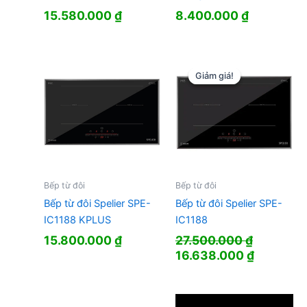
15.580.000
₫
8.400.000
₫
Giảm giá!
Giảm giá!
Bếp từ đôi
Bếp từ đôi
Bếp từ đôi Spelier SPE-
Bếp từ đôi Spelier SPE-
IC1188 KPLUS
IC1188
15.800.000
₫
27.500.000
₫
Giá
Giá
16.638.000
₫
gốc
hiện
là:
tại
27.500.000 ₫.
là: