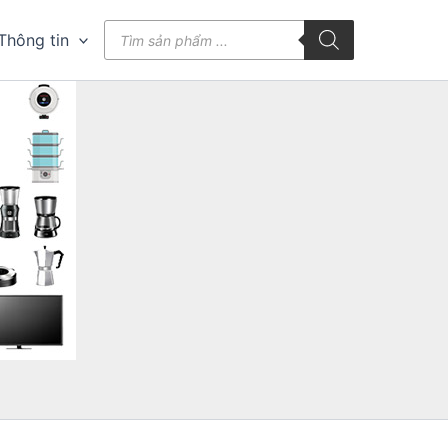
Tìm
Thông tin
kiếm
sản
phẩm