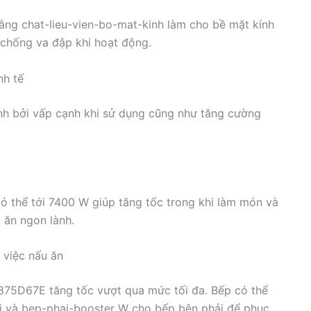
ng chat-lieu-vien-bo-mat-kinh làm cho bề mặt kính
 chống va đập khi hoạt động.
nh tế
nh bởi vấp cạnh khi sử dụng cũng như tăng cường
 thể tới 7400 W giúp tăng tốc trong khi làm món và
 ăn ngon lành.
 việc nấu ăn
75D67E tăng tốc vượt qua mức tối đa. Bếp có thể
ái và bep-phai-booster W cho bếp bên phải để phục