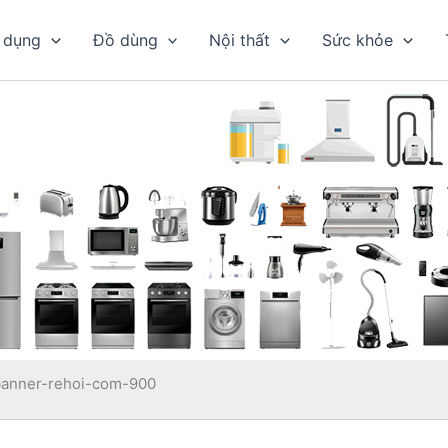
 dụng
Đồ dùng
Nội thất
Sức khỏe
banner-rehoi-com-900