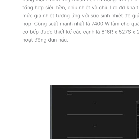
tổng hợp siêu bền, chịu nhiệt và chịu lực đỡ kh
mức gia nhiệt tương ứng với sức sinh nhiệt độ gi
hợp. Công suất mạnh nhất là 7400 W làm cho quá 
cỡ bếp được thiết kế các cạnh là 816R x 527S x 
hoạt động đun nấu.