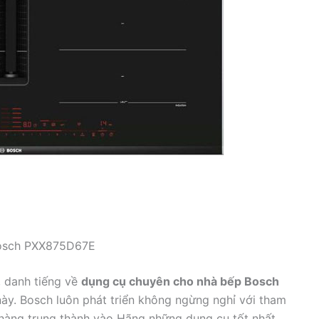
Bosch PXX875D67E
t, danh tiếng về
dụng cụ chuyên cho nhà bếp Bosch
này. Bosch luôn phát triển không ngừng nghỉ với tham
hàng trung thành vào Hãng những dụng cụ tốt nhất.