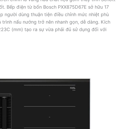
á tốt. Bếp điện từ bốn Bosch PXX875D67E sở hữu 17
úp người dùng thuận tiện điều chỉnh mức nhiệt phù
trình nấu nướng trở nên nhanh gọn, dễ dàng. Kích
223C (mm) tạo ra sự vừa phải đủ sử dụng đối với