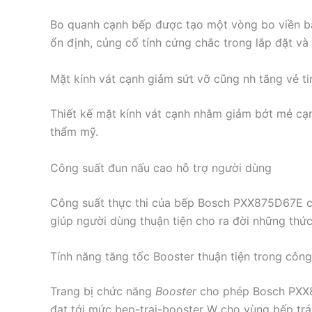
Bo quanh cạnh bếp được tạo một vòng bo viền bằ
ổn định, củng cố tính cứng chắc trong lắp đặt và
Mặt kính vát cạnh giảm sứt vỡ cũng nh tăng vẻ ti
Thiết kế mặt kính vát cạnh nhằm giảm bớt mẻ cạ
thẩm mỹ.
Công suất đun nấu cao hỗ trợ người dùng
Công suất thực thi của bếp Bosch PXX875D67E có
giúp người dùng thuận tiện cho ra đời những thức
Tính năng tăng tốc Booster thuận tiện trong công
Trang bị chức năng
Booster
cho phép Bosch PXX8
đạt tới mức bep-trai-booster W cho vùng bếp tr