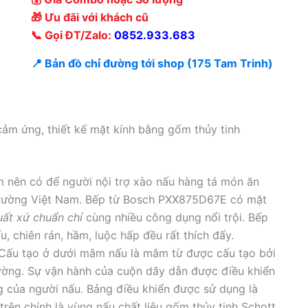
🎁 Ưu đãi với khách cũ
📞 Gọi ĐT/Zalo:
0852.933.683
📍 Bản đồ chỉ đường tới shop (175 Tam Trinh)
m ứng, thiết kế mặt kính bằng gốm thủy tinh
m nên có để người nội trợ xào nấu hàng tá món ăn
 trường Việt Nam. Bếp từ Bosch PXX875D67E có mặt
uất xứ chuẩn chỉ
cùng nhiều công dụng nổi trội. Bếp
chiên rán, hầm, luộc hấp đều rất thích đấy.
Cấu tạo ở dưới mâm nấu là mâm từ được cấu tạo bởi
ường. Sự vận hành của cuộn dây dẫn được điều khiển
 của người nấu. Bảng điều khiển được sử dụng là
rên chính là vùng nấu chất liệu gốm thủy tinh Schott