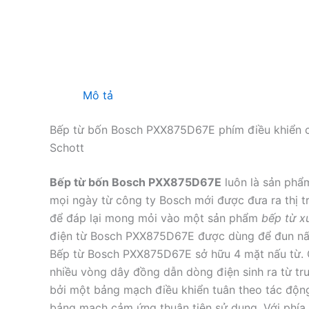
Mô tả
Bếp từ bốn Bosch PXX875D67E phím điều khiển cả
Schott
Bếp từ bốn Bosch PXX875D67E
luôn là sản phẩ
mọi ngày từ công ty Bosch mới được đưa ra thị
để đáp lại mong mỏi vào một sản phẩm
bếp từ x
điện từ Bosch PXX875D67E được dùng để đun nấu, 
Bếp từ Bosch PXX875D67E sở hữu 4 mặt nấu từ. 
nhiều vòng dây đồng dẫn dòng điện sinh ra từ tr
bởi một bảng mạch điều khiển tuân theo tác động
bảng mạch cảm ứng thuận tiện sử dụng. Với phía t