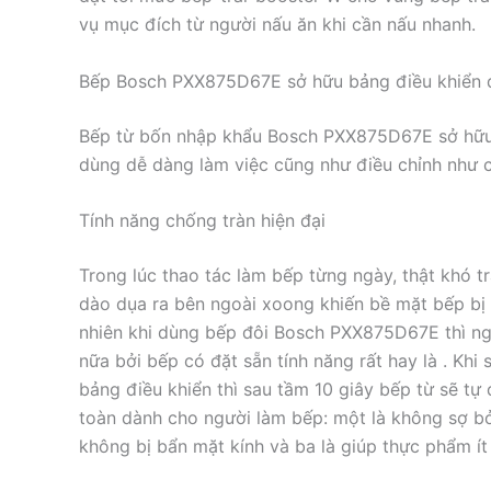
vụ mục đích từ người nấu ăn khi cần nấu nhanh.
Bếp Bosch PXX875D67E sở hữu bảng điều khiển đư
Bếp từ bốn nhập khẩu Bosch PXX875D67E sở hữu
dùng dễ dàng làm việc cũng như điều chỉnh như c
Tính năng chống tràn hiện đại
Trong lúc thao tác làm bếp từng ngày, thật khó tr
dào dụa ra bên ngoài xoong khiến bề mặt bếp bị d
nhiên khi dùng bếp đôi Bosch PXX875D67E thì ngư
nữa bởi bếp có đặt sẵn tính năng rất hay là . Khi 
bảng điều khiển thì sau tầm 10 giây bếp từ sẽ tự 
toàn dành cho người làm bếp: một là không sợ b
không bị bẩn mặt kính và ba là giúp thực phẩm ít