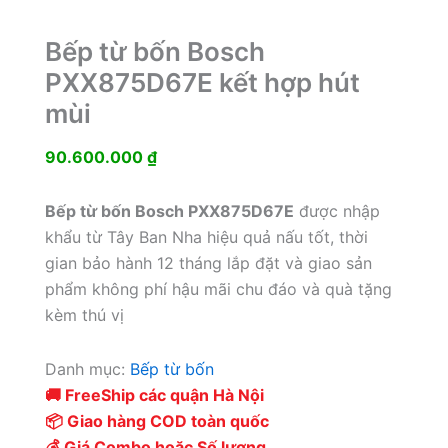
Bếp từ bốn Bosch
PXX875D67E kết hợp hút
mùi
90.600.000
₫
Bếp từ bốn Bosch PXX875D67E
được nhập
khẩu từ Tây Ban Nha hiệu quả nấu tốt, thời
gian bảo hành 12 tháng lắp đặt và giao sản
phẩm không phí hậu mãi chu đáo và quà tặng
kèm thú vị
Danh mục:
Bếp từ bốn
🚚 FreeShip các quận Hà Nội
📦 Giao hàng COD toàn quốc
💰 Giá Combo hoặc Số lượng