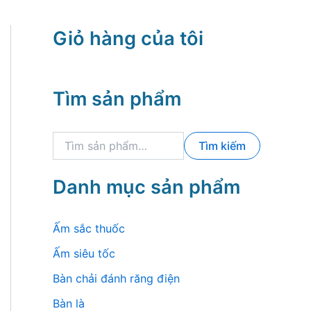
Giỏ hàng của tôi
Tìm sản phẩm
T
Tìm kiếm
ì
m
k
Danh mục sản phẩm
i
ế
m
Ấm sắc thuốc
:
Ấm siêu tốc
Bàn chải đánh răng điện
Bàn là