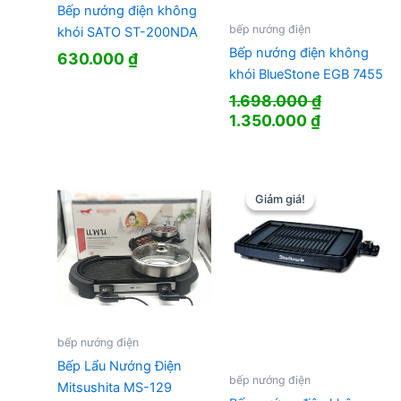
Bếp nướng điện không
bếp nướng điện
khói SATO ST-200NDA
Bếp nướng điện không
630.000
₫
khói BlueStone EGB 7455
1.698.000
₫
Giá
Giá
1.350.000
₫
gốc
hiện
là:
tại
1.698.000 ₫.
là:
1.350.000 
Giảm giá!
Giảm giá!
bếp nướng điện
Bếp Lẩu Nướng Điện
bếp nướng điện
Mitsushita MS-129