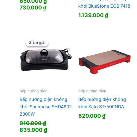
850.000
₫
khói BlueStone EGB 7418
Giá
Giá
730.000
₫
gốc
hiện
1.139.000
₫
là:
tại
850.000 ₫.
là:
730.000 ₫.
Giảm giá!
Giảm giá!
bếp nướng điện
bếp nướng điện
Bếp nướng điện không
Bếp nướng điện không
khói Sunhouse SHD4602
khói Sato ST-500NDA
2000W
820.000
₫
910.000
₫
Giá
Giá
835.000
₫
gốc
hiện