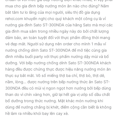
mua cho gia đình bếp nướng món ăn nào cho đúng? Nắm
bắt tâm tư lo lắng của mọi người, siêu thị đồ gia dụng
rehoi.com khuyến nghị cho quý khách một công cụ là vỉ
nướng gia đình Sato ST-300NDA của hãng Sato mà mọi các
gia đình mua sắm trong nhiều ngày này do bởi chất lượng
đảm bảo, an toàn tuyệt đối với thực phẩm đồng thời mang
vẻ đẹp mắt. Người sử dụng nên order cho mình 1 mẫu vỉ
nướng chống dính Sato ST-300NDA để mở tiệc cùng gia
đình nhiều buổi party với thực phẩm nướng dậy mùi và bổ
dưỡng. Với bếp nướng chống dính Sato ST-300NDA khách
hàng đều được chứng thực được hiệu năng nướng món ăn
thực sự bắt mắt. Vô số miếng thịt ba chỉ, thịt bò, thịt dê,
nầm, lòng… được nướng trên bếp nướng thức ăn Sato ST-
300NDA đều có mùi vị ngon ngọt hơn nướng bởi bếp dùng
than do vì chín vàng hơn, giữ lại hết gia vị ướp số dầu chất
bổ dưỡng trong thức nướng. Mặt khác món nướng khi
dùng để nướng chẳng bị khét, điểm cộng cần biết là không
hề làm ra nhiều khói bay lên cay xè.