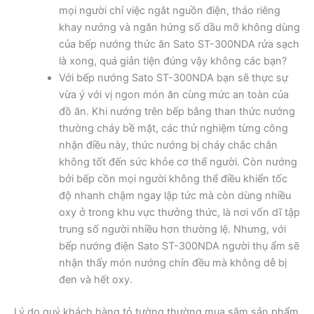
mọi người chỉ việc ngắt nguồn điện, tháo riêng
khay nướng và ngăn hứng số dầu mỡ không dùng
của bếp nướng thức ăn Sato ST-300NDA rửa sạch
là xong, quá giản tiện đúng vậy không các bạn?
Với bếp nướng Sato ST-300NDA bạn sẽ thực sự
vừa ý với vị ngon món ăn cùng mức an toàn của
đồ ăn. Khi nướng trên bếp bằng than thức nướng
thường cháy bề mặt, các thử nghiệm từng công
nhận điều này, thức nướng bị cháy chắc chắn
không tốt đến sức khỏe cơ thể người. Còn nướng
bởi bếp cồn mọi người không thể điều khiển tốc
độ nhanh chậm ngay lập tức mà còn dùng nhiều
oxy ở trong khu vực thưởng thức, là nơi vốn dĩ tập
trung số người nhiều hơn thường lệ. Nhưng, với
bếp nướng điện Sato ST-300NDA người thụ ẩm sẽ
nhận thấy món nướng chín đều mà không dễ bị
đen và hết oxy.
Lý do quý khách hàng tỏ tường thường mua sắm sản phẩm