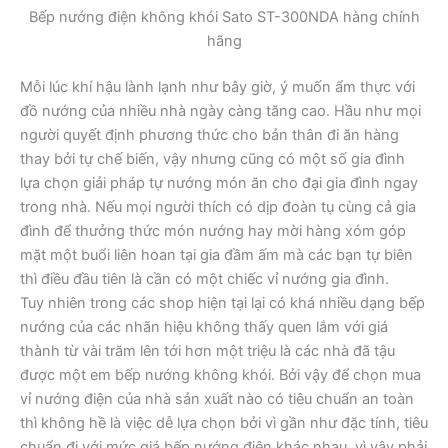
Bếp nướng điện không khói Sato ST-300NDA hàng chính
hãng
Mỗi lúc khí hậu lành lạnh như bây giờ, ý muốn ẩm thực với
đồ nướng của nhiều nhà ngày càng tăng cao. Hầu như mọi
người quyết định phương thức cho bản thân đi ăn hàng
thay bởi tự chế biến, vậy nhưng cũng có một số gia đình
lựa chọn giải pháp tự nướng món ăn cho đại gia đình ngay
trong nhà. Nếu mọi người thích có dịp đoàn tụ cùng cả gia
đình để thưởng thức món nướng hay mời hàng xóm góp
mặt một buổi liên hoan tại gia đầm ấm mà các bạn tự biên
thì điều đầu tiên là cần có một chiếc vỉ nướng gia đình.
Tuy nhiên trong các shop hiện tại lại có khá nhiều dạng bếp
nướng của các nhãn hiệu không thấy quen lắm với giá
thành từ vài trăm lên tới hơn một triệu là các nhà đã tậu
được một em bếp nướng không khói. Bởi vậy để chọn mua
vỉ nướng điện của nhà sản xuất nào có tiêu chuẩn an toàn
thì không hề là việc dễ lựa chọn bởi vì gần như đặc tính, tiêu
chuẩn đi với mức giá bếp nướng điện khác nhau, vì vậy phải