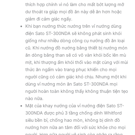
thích hợp chính vì nó làm cho mất bớt lượng mỡ
dư thoát ra giúp mọi đồ ăn này dễ ăn hơn hoặc
giảm đi cảm giác ngấy.
Khi bạn nướng thức nướng trên vỉ nướng dùng
điện Sato ST-300NDA sẽ không phát sinh khói
giống như nhiều dòng công cụ nướng đồ ăn loại
cũ. Khi nướng đồ nướng bằng thiết bị nướng món
ăn dòng bằng than sẽ có vô vàn khói bốc lên mù
mịt, khi thượng ẩm khói thổi vào mặt cùng với mùi
thức ăn ngấm vào trang phục khiến cho mọi
người cũng có cảm giác khó chịu. Nhưng một khi
dùng vỉ nướng món ăn Sato ST-300NDA mọi
người hoàn toàn không thấy không thuận tiện tẹo
nào nữa.
Mặt của khay nướng của vỉ nướng điện Sato ST-
300NDA được phủ 3 tầng chống dính Whitford
siêu bền bỉ, chống hao mòn, không bị dính đồ
nướng hơn nữa an tâm đối với sức khỏe cho mọi
người. Hơn nữa người vệ sinh còn nhận ra rằng