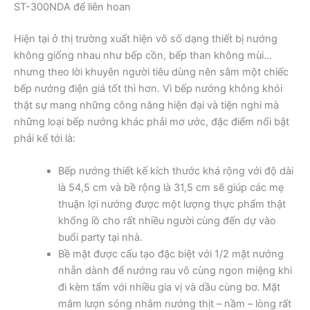
ST-300NDA để liên hoan
Hiện tại ở thị trường xuất hiện vô số dạng thiết bị nướng
không giống nhau như bếp cồn, bếp than không mùi…
nhưng theo lời khuyên người tiêu dùng nên sắm một chiếc
bếp nướng điện giá tốt thì hơn. Vì bếp nướng không khói
thật sự mang những công năng hiện đại và tiện nghi mà
những loại bếp nướng khác phải mơ ước, đặc điểm nổi bật
phải kể tới là:
Bếp nướng thiết kế kích thước khá rộng với độ dài
là 54,5 cm và bề rộng là 31,5 cm sẽ giúp các mẹ
thuận lợi nướng được một lượng thực phẩm thật
khổng lồ cho rất nhiều người cùng đến dự vào
buổi party tại nhà.
Bề mặt được cấu tạo đặc biệt với 1/2 mặt nướng
nhẵn dành để nướng rau vô cùng ngon miệng khi
đi kèm tẩm với nhiều gia vị và dầu cùng bơ. Mặt
mâm lượn sóng nhằm nướng thịt – nầm – lòng rất