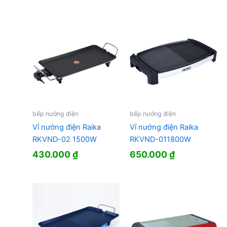
là:
tại
910.000 ₫.
là:
835.000 ₫.
bếp nướng điện
bếp nướng điện
Vỉ nướng điện Raika
Vỉ nướng điện Raika
RKVND-02 1500W
RKVND-011800W
430.000
₫
650.000
₫