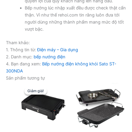
quyền lợi của quý khách hàng lên hàng đầu.
Bếp nướng lúc nhập xuất đều được check thật cẩn
thận. Vì như thế rehoi.com tin rằng luôn đưa tới
người dùng những thành phẩm mang mức độ tốt
vượt bậc.
Tham khảo:
1. Thông tin từ:
Điện máy – Gia dụng
2. Danh mục:
bếp nướng điện
4. Bạn đang xem:
Bếp nướng điện không khói Sato ST-
300NDA
Sản phẩm tương tự
Giảm giá!
Giảm giá!