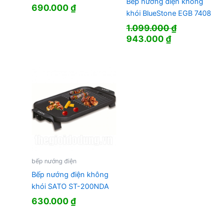
Bếp nướng điện không
690.000
₫
khói BlueStone EGB 7408
1.099.000
₫
Giá
Giá
943.000
₫
gốc
hiện
là:
tại
1.099.000 ₫.
là:
943.000 ₫.
bếp nướng điện
Bếp nướng điện không
khói SATO ST-200NDA
630.000
₫