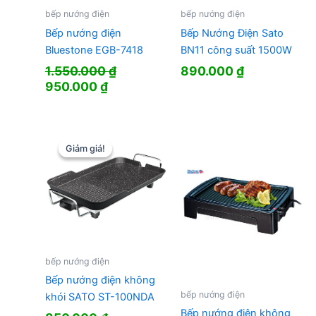
bếp nướng điện
bếp nướng điện
Bếp nướng điện
Bếp Nướng Điện Sato
Bluestone EGB-7418
BN11 công suất 1500W
1.550.000
₫
890.000
₫
Giá
Giá
950.000
₫
gốc
hiện
là:
tại
1.550.000 ₫.
là:
950.000 ₫.
Giảm giá!
Giảm giá!
bếp nướng điện
Bếp nướng điện không
bếp nướng điện
khói SATO ST-100NDA
Bếp nướng điện không