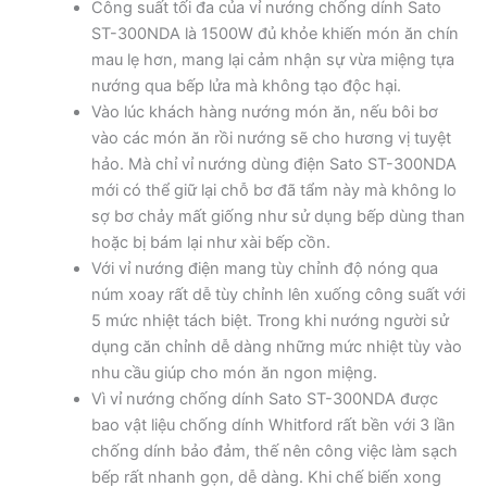
Công suất tối đa của vỉ nướng chống dính Sato
ST-300NDA là 1500W đủ khỏe khiến món ăn chín
mau lẹ hơn, mang lại cảm nhận sự vừa miệng tựa
nướng qua bếp lửa mà không tạo độc hại.
Vào lúc khách hàng nướng món ăn, nếu bôi bơ
vào các món ăn rồi nướng sẽ cho hương vị tuyệt
hảo. Mà chỉ vỉ nướng dùng điện Sato ST-300NDA
mới có thể giữ lại chỗ bơ đã tẩm này mà không lo
sợ bơ chảy mất giống như sử dụng bếp dùng than
hoặc bị bám lại như xài bếp cồn.
Với vỉ nướng điện mang tùy chỉnh độ nóng qua
núm xoay rất dễ tùy chỉnh lên xuống công suất với
5 mức nhiệt tách biệt. Trong khi nướng người sử
dụng căn chỉnh dễ dàng những mức nhiệt tùy vào
nhu cầu giúp cho món ăn ngon miệng.
Vì vỉ nướng chống dính Sato ST-300NDA được
bao vật liệu chống dính Whitford rất bền với 3 lần
chống dính bảo đảm, thế nên công việc làm sạch
bếp rất nhanh gọn, dễ dàng. Khi chế biến xong