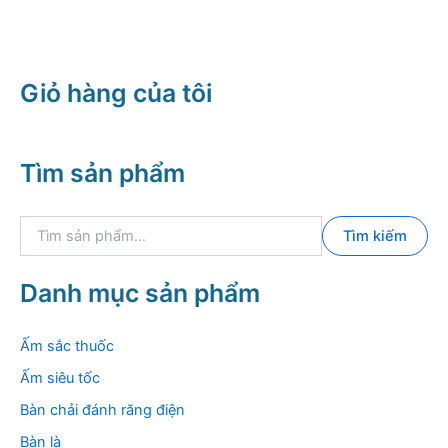
Giỏ hàng của tôi
Tìm sản phẩm
T
Tìm kiếm
ì
m
k
Danh mục sản phẩm
i
ế
m
Ấm sắc thuốc
:
Ấm siêu tốc
Bàn chải đánh răng điện
Bàn là