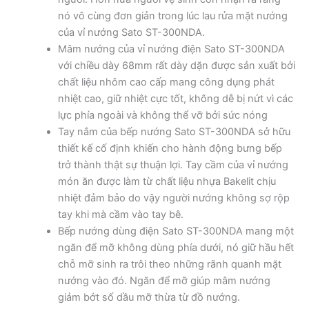
nó vô cùng đơn giản trong lúc lau rửa mặt nướng
của vỉ nướng Sato ST-300NDA.
Mâm nướng của vỉ nướng điện Sato ST-300NDA
với chiều dày 68mm rất dày dặn được sản xuất bởi
chất liệu nhôm cao cấp mang công dụng phát
nhiệt cao, giữ nhiệt cực tốt, không dễ bị nứt vì các
lực phía ngoài và không thể vỡ bởi sức nóng
Tay nắm của bếp nướng Sato ST-300NDA sở hữu
thiết kế cố định khiến cho hành động bưng bếp
trở thành thật sự thuận lợi. Tay cầm của vỉ nướng
món ăn được làm từ chất liệu nhựa Bakelit chịu
nhiệt đảm bảo do vậy người nướng không sợ rộp
tay khi mà cầm vào tay bê.
Bếp nướng dùng điện Sato ST-300NDA mang một
ngăn để mỡ không dùng phía dưới, nó giữ hầu hết
chỗ mỡ sinh ra trôi theo những rãnh quanh mặt
nướng vào đó. Ngăn để mỡ giúp mâm nướng
giảm bớt số dầu mỡ thừa từ đồ nướng.