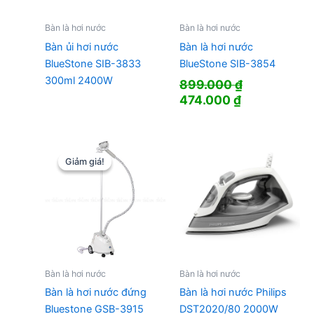
Bàn là hơi nước
Bàn là hơi nước
Bàn ủi hơi nước
Bàn là hơi nước
BlueStone SIB-3833
BlueStone SIB-3854
300ml 2400W
899.000
₫
Giá
Giá
474.000
₫
gốc
hiện
là:
tại
899.000 ₫.
là:
474.000 ₫.
Giảm giá!
Giảm giá!
Bàn là hơi nước
Bàn là hơi nước
Bàn là hơi nước đứng
Bàn là hơi nước Philips
Bluestone GSB-3915
DST2020/80 2000W