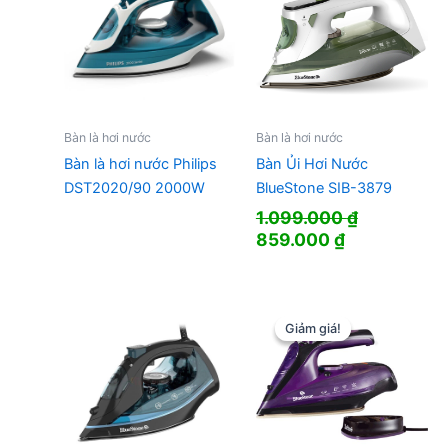
Bàn là hơi nước
Bàn là hơi nước
Bàn là hơi nước Philips
Bàn Ủi Hơi Nước
DST2020/90 2000W
BlueStone SIB-3879
1.099.000
₫
Giá
Giá
859.000
₫
gốc
hiện
là:
tại
1.099.000 ₫.
là:
859.000 ₫.
Giảm giá!
Giảm giá!