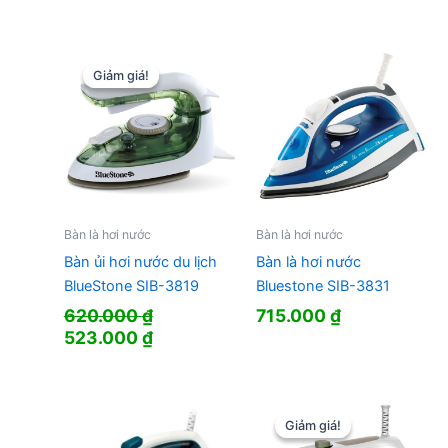
Giảm giá!
Giảm giá!
Bàn là hơi nước
Bàn là hơi nước
Bàn ủi hơi nước du lịch
Bàn là hơi nước
BlueStone SIB-3819
Bluestone SIB-3831
620.000
₫
715.000
₫
Giá
Giá
523.000
₫
gốc
hiện
là:
tại
620.000 ₫.
là:
523.000 ₫.
Giảm giá!
Giảm giá!