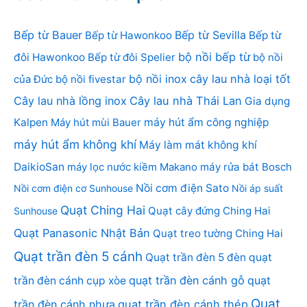
Bếp từ Bauer
Bếp từ Sevilla
Bếp từ Hawonkoo
Bếp từ
bộ nồi bếp từ
đôi Hawonkoo
Bếp từ đôi Spelier
bộ nồi
bộ nồi inox
cây lau nhà loại tốt
của Đức
bộ nồi fivestar
Cây lau nhà lồng inox
Cây lau nhà Thái Lan
Gia dụng
Kalpen
Máy hút mùi Bauer
máy hút ẩm công nghiệp
máy hút ẩm không khí
Máy làm mát không khí
DaikioSan
máy lọc nước kiềm Makano
máy rửa bát Bosch
Nồi cơm điện Sato
Nồi cơm điện cơ Sunhouse
Nồi áp suất
Quạt Ching Hai
Quạt cây đứng Ching Hai
Sunhouse
Quạt Panasonic Nhật Bản
Quạt treo tường Ching Hai
Quạt trần đèn 5 cánh
Quạt trần đèn 5 đèn
quạt
quạt trần đèn cánh gỗ
quạt
trần đèn cánh cụp xòe
Quạt
trần đèn cánh nhựa
quạt trần đèn cánh thép