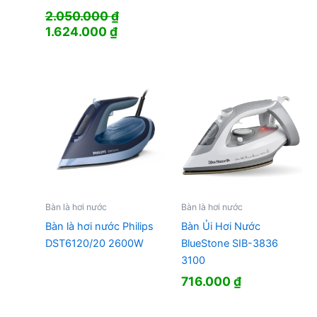
2.050.000
₫
Giá
Giá
1.624.000
₫
gốc
hiện
là:
tại
2.050.000 ₫.
là:
1.624.000 ₫.
Bàn là hơi nước
Bàn là hơi nước
Bàn là hơi nước Philips
Bàn Ủi Hơi Nước
DST6120/20 2600W
BlueStone SIB-3836
3100
716.000
₫