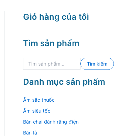
Giỏ hàng của tôi
Tìm sản phẩm
T
Tìm kiếm
ì
m
k
Danh mục sản phẩm
i
ế
m
Ấm sắc thuốc
:
Ấm siêu tốc
Bàn chải đánh răng điện
Bàn là