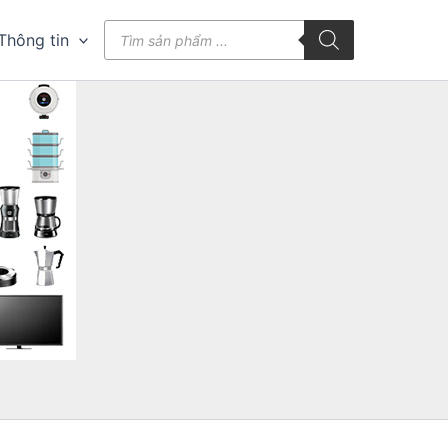
Tìm
Thông tin
kiếm
sản
phẩm