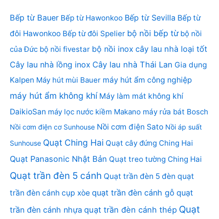
Bếp từ Bauer
Bếp từ Sevilla
Bếp từ Hawonkoo
Bếp từ
bộ nồi bếp từ
đôi Hawonkoo
Bếp từ đôi Spelier
bộ nồi
bộ nồi inox
cây lau nhà loại tốt
của Đức
bộ nồi fivestar
Cây lau nhà lồng inox
Cây lau nhà Thái Lan
Gia dụng
Kalpen
Máy hút mùi Bauer
máy hút ẩm công nghiệp
máy hút ẩm không khí
Máy làm mát không khí
DaikioSan
máy lọc nước kiềm Makano
máy rửa bát Bosch
Nồi cơm điện Sato
Nồi cơm điện cơ Sunhouse
Nồi áp suất
Quạt Ching Hai
Quạt cây đứng Ching Hai
Sunhouse
Quạt Panasonic Nhật Bản
Quạt treo tường Ching Hai
Quạt trần đèn 5 cánh
Quạt trần đèn 5 đèn
quạt
quạt trần đèn cánh gỗ
quạt
trần đèn cánh cụp xòe
Quạt
trần đèn cánh nhựa
quạt trần đèn cánh thép