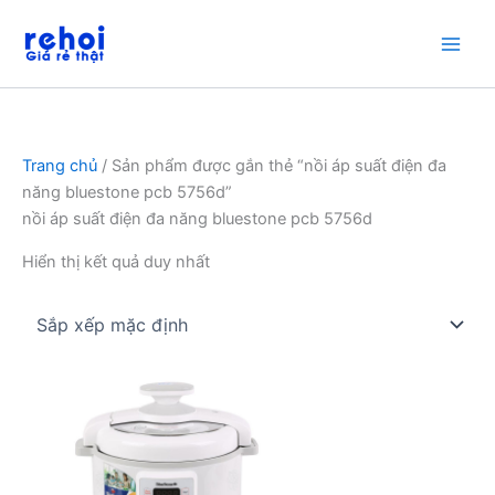
Nhảy
tới
nội
dung
Trang chủ
/ Sản phẩm được gắn thẻ “nồi áp suất điện đa
năng bluestone pcb 5756d”
nồi áp suất điện đa năng bluestone pcb 5756d
Hiển thị kết quả duy nhất