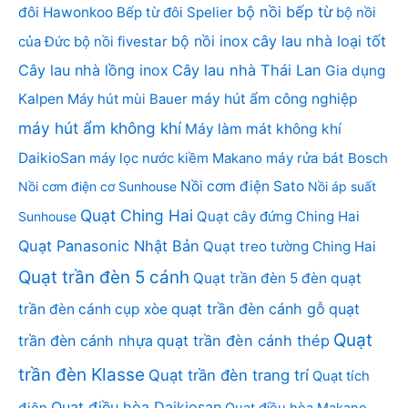
bộ nồi bếp từ
đôi Hawonkoo
Bếp từ đôi Spelier
bộ nồi
bộ nồi inox
cây lau nhà loại tốt
của Đức
bộ nồi fivestar
Cây lau nhà lồng inox
Cây lau nhà Thái Lan
Gia dụng
Kalpen
Máy hút mùi Bauer
máy hút ẩm công nghiệp
máy hút ẩm không khí
Máy làm mát không khí
DaikioSan
máy lọc nước kiềm Makano
máy rửa bát Bosch
Nồi cơm điện Sato
Nồi cơm điện cơ Sunhouse
Nồi áp suất
Quạt Ching Hai
Quạt cây đứng Ching Hai
Sunhouse
Quạt Panasonic Nhật Bản
Quạt treo tường Ching Hai
Quạt trần đèn 5 cánh
Quạt trần đèn 5 đèn
quạt
quạt trần đèn cánh gỗ
quạt
trần đèn cánh cụp xòe
Quạt
trần đèn cánh nhựa
quạt trần đèn cánh thép
trần đèn Klasse
Quạt trần đèn trang trí
Quạt tích
Quạt điều hòa Daikiosan
điện
Quạt điều hòa Makano