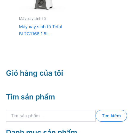
Máy xay sinh tố
Máy xay sinh tố Tefal
BL2C1166 1.5L
Giỏ hàng của tôi
Tìm sản phẩm
T
Tìm kiếm
ì
m
k
Danh mục sản phẩm