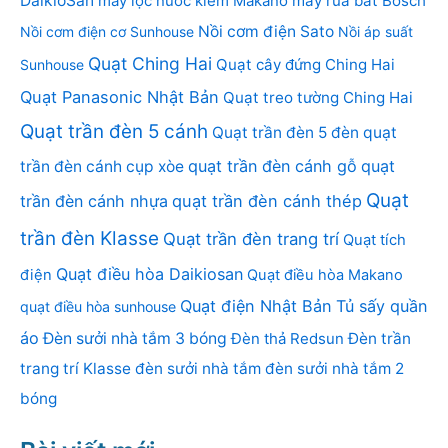
DaikioSan
máy lọc nước kiềm Makano
máy rửa bát Bosch
Nồi cơm điện Sato
Nồi cơm điện cơ Sunhouse
Nồi áp suất
Quạt Ching Hai
Quạt cây đứng Ching Hai
Sunhouse
Quạt Panasonic Nhật Bản
Quạt treo tường Ching Hai
Quạt trần đèn 5 cánh
Quạt trần đèn 5 đèn
quạt
quạt trần đèn cánh gỗ
quạt
trần đèn cánh cụp xòe
Quạt
trần đèn cánh nhựa
quạt trần đèn cánh thép
trần đèn Klasse
Quạt trần đèn trang trí
Quạt tích
Quạt điều hòa Daikiosan
điện
Quạt điều hòa Makano
Quạt điện Nhật Bản
Tủ sấy quần
quạt điều hòa sunhouse
áo
Đèn sưởi nhà tắm 3 bóng
Đèn thả Redsun
Đèn trần
trang trí Klasse
đèn sưởi nhà tắm
đèn sưởi nhà tắm 2
bóng