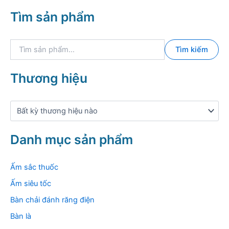
t
ố
Tìm sản phẩm
h
i
i
đ
ể
a
T
u
Tìm kiếm
ì
m
k
Thương hiệu
i
ế
m
:
Danh mục sản phẩm
Ấm sắc thuốc
Ấm siêu tốc
Bàn chải đánh răng điện
Bàn là