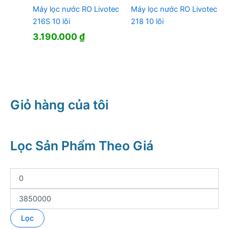
Máy lọc nước RO Livotec
Máy lọc nước RO Livotec
216S 10 lõi
218 10 lõi
3.190.000
₫
Giỏ hàng của tôi
Lọc Sản Phẩm Theo Giá
G
i
á
G
t
i
ố
á
Lọc
i
t