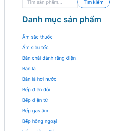
Tìm kiếm
ì
m
k
Danh mục sản phẩm
i
ế
m
Ấm sắc thuốc
:
Ấm siêu tốc
Bàn chải đánh răng điện
Bàn là
Bàn là hơi nước
Bếp điện đôi
Bếp điện từ
Bếp gas âm
Bếp hồng ngoại