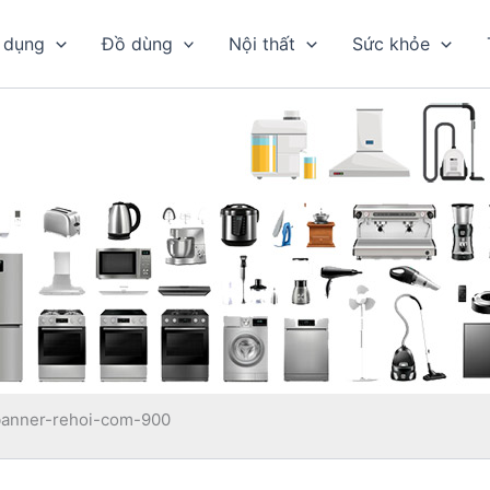
 dụng
Đồ dùng
Nội thất
Sức khỏe
banner-rehoi-com-900