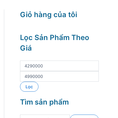
Giỏ hàng của tôi
Lọc Sản Phẩm Theo
Giá
G
i
á
G
t
i
ố
á
Lọc
i
t
t
ố
h
i
Tìm sản phẩm
i
đ
ể
a
u
T