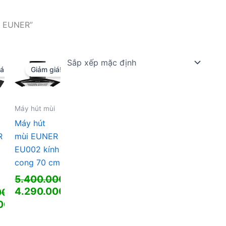
i EUNER”
á!
Giảm giá!
Máy hút mùi
Máy hút
R
mùi EUNER
EU002 kính
cong 70 cm
5.400.000
₫
Giá
4.290.000
₫
00
₫
gốc
Giá
000
₫
là:
hiện