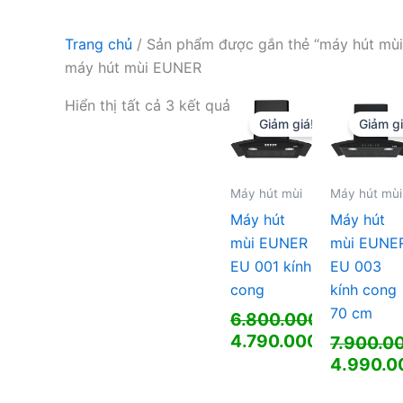
Trang chủ
/ Sản phẩm được gắn thẻ “máy hút mù
máy hút mùi EUNER
Hiển thị tất cả 3 kết quả
Giảm giá!
Giảm gi
Máy hút mùi
Máy hút mùi
Máy hút
Máy hút
mùi EUNER
mùi EUNE
EU 001 kính
EU 003
cong
kính cong
70 cm
6.800.000
₫
Giá
4.790.000
₫
7.900.0
gốc
Giá
Giá
4.990.
là:
hiện
gốc
Giá