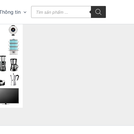
Tìm
Thông tin
kiếm
sản
phẩm