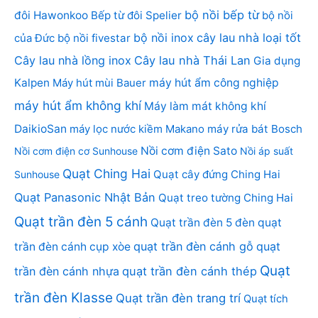
bộ nồi bếp từ
đôi Hawonkoo
Bếp từ đôi Spelier
bộ nồi
bộ nồi inox
cây lau nhà loại tốt
của Đức
bộ nồi fivestar
Cây lau nhà lồng inox
Cây lau nhà Thái Lan
Gia dụng
Kalpen
Máy hút mùi Bauer
máy hút ẩm công nghiệp
máy hút ẩm không khí
Máy làm mát không khí
DaikioSan
máy lọc nước kiềm Makano
máy rửa bát Bosch
Nồi cơm điện Sato
Nồi cơm điện cơ Sunhouse
Nồi áp suất
Quạt Ching Hai
Quạt cây đứng Ching Hai
Sunhouse
Quạt Panasonic Nhật Bản
Quạt treo tường Ching Hai
Quạt trần đèn 5 cánh
Quạt trần đèn 5 đèn
quạt
quạt trần đèn cánh gỗ
quạt
trần đèn cánh cụp xòe
Quạt
trần đèn cánh nhựa
quạt trần đèn cánh thép
trần đèn Klasse
Quạt trần đèn trang trí
Quạt tích