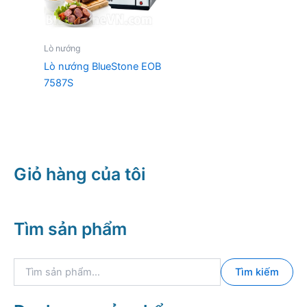
Lò nướng
Lò nướng BlueStone EOB
7587S
Giỏ hàng của tôi
Tìm sản phẩm
T
Tìm kiếm
ì
m
k