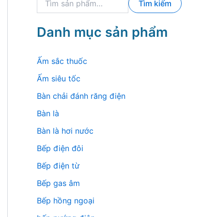
Tìm kiếm
ì
m
k
Danh mục sản phẩm
i
ế
m
Ấm sắc thuốc
:
Ấm siêu tốc
Bàn chải đánh răng điện
Bàn là
Bàn là hơi nước
Bếp điện đôi
Bếp điện từ
Bếp gas âm
Bếp hồng ngoại