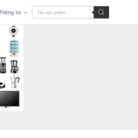
Tìm
Thông tin
kiếm
sản
phẩm