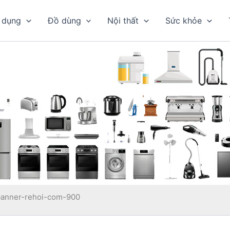
 dụng
Đồ dùng
Nội thất
Sức khỏe
banner-rehoi-com-900