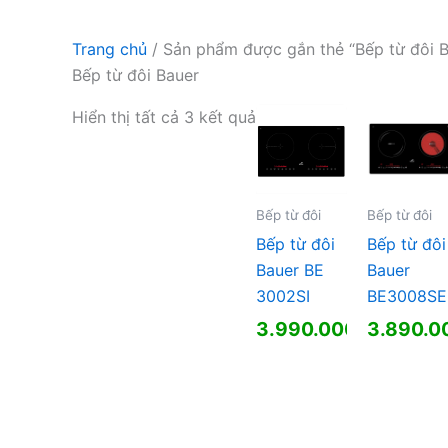
Trang chủ
/ Sản phẩm được gắn thẻ “Bếp từ đôi B
Bếp từ đôi Bauer
Hiển thị tất cả 3 kết quả
Bếp từ đôi
Bếp từ đôi
Bếp từ đôi
Bếp từ đôi
Bauer BE
Bauer
3002SI
BE3008SE
3.990.000
₫
3.890.0