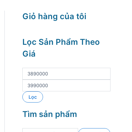
Giỏ hàng của tôi
Lọc Sản Phẩm Theo
Giá
G
i
á
G
t
i
ố
á
Lọc
i
t
t
ố
h
i
Tìm sản phẩm
i
đ
ể
a
u
T