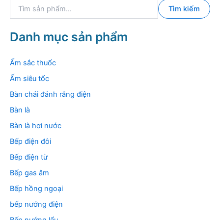
T
Tìm kiếm
ì
m
k
Danh mục sản phẩm
i
ế
m
Ấm sắc thuốc
:
Ấm siêu tốc
Bàn chải đánh răng điện
Bàn là
Bàn là hơi nước
Bếp điện đôi
Bếp điện từ
Bếp gas âm
Bếp hồng ngoại
bếp nướng điện
Bếp nướng lẩu