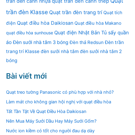
Quạt
trần đèn cánh nhựa
quạt trần đèn cánh thép
trần đèn Klasse
Quạt trần đèn trang trí
Quạt tích
Quạt điều hòa Daikiosan
điện
Quạt điều hòa Makano
Quạt điện Nhật Bản
Tủ sấy quần
quạt điều hòa sunhouse
áo
Đèn sưởi nhà tắm 3 bóng
Đèn thả Redsun
Đèn trần
trang trí Klasse
đèn sưởi nhà tắm
đèn sưởi nhà tắm 2
bóng
Bài viết mới
Quạt treo tường Panasonic có phù hợp với nhà nhỏ?
Làm mát cho không gian hội nghị với quạt điều hòa
Tất Tần Tật Về Quạt Điều Hòa Daikiosan
Nên Mua Máy Sưởi Dầu Hay Máy Sưởi Gốm?
Nước ion kiềm có tốt cho người đau dạ dày