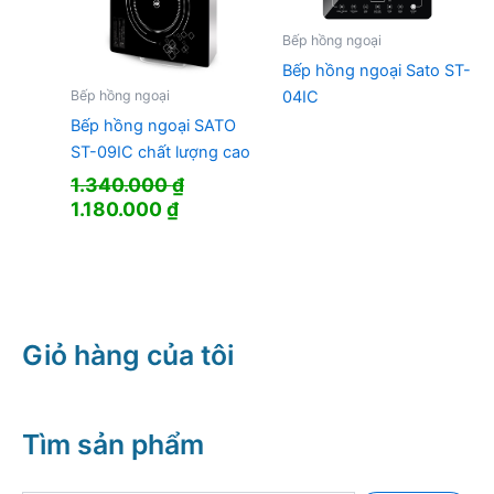
Bếp hồng ngoại
Bếp hồng ngoại Sato ST-
04IC
Bếp hồng ngoại
Bếp hồng ngoại SATO
ST-09IC chất lượng cao
1.340.000
₫
Giá
Giá
1.180.000
₫
gốc
hiện
là:
tại
1.340.000 ₫.
là:
1.180.000 ₫.
Giỏ hàng của tôi
Tìm sản phẩm