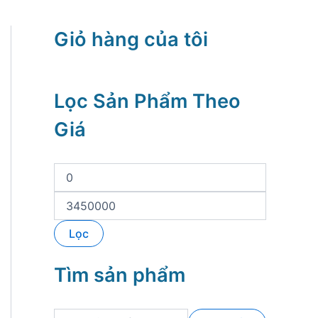
Giỏ hàng của tôi
Lọc Sản Phẩm Theo
Giá
G
i
á
G
t
i
ố
á
Lọc
i
t
t
ố
h
i
Tìm sản phẩm
i
đ
ể
a
u
T