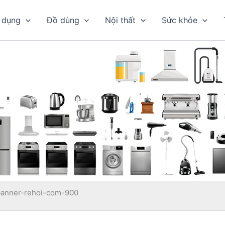
 dụng
Đồ dùng
Nội thất
Sức khỏe
banner-rehoi-com-900