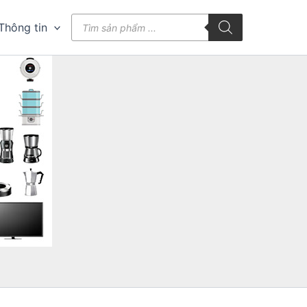
Tìm
Thông tin
kiếm
sản
phẩm