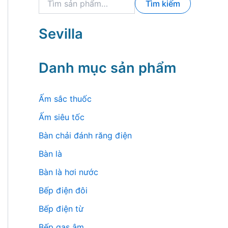
Tìm kiếm
ì
m
k
Sevilla
i
ế
m
Danh mục sản phẩm
:
Ấm sắc thuốc
Ấm siêu tốc
Bàn chải đánh răng điện
Bàn là
Bàn là hơi nước
Bếp điện đôi
Bếp điện từ
Bếp gas âm