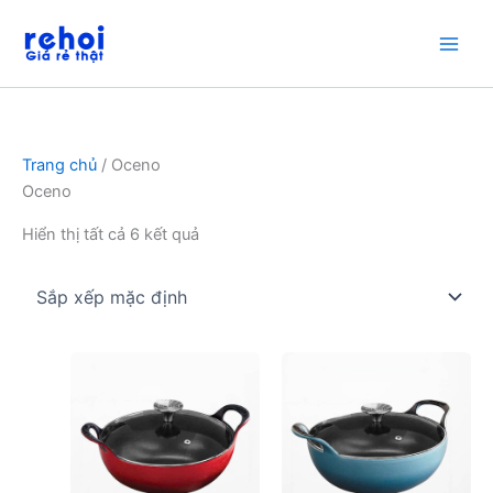
Nhảy
tới
nội
dung
Trang chủ
/ Oceno
Oceno
Hiển thị tất cả 6 kết quả