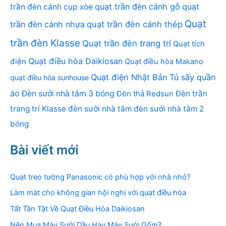
quạt trần đèn cánh gỗ
quạt
trần đèn cánh cụp xòe
Quạt
trần đèn cánh nhựa
quạt trần đèn cánh thép
trần đèn Klasse
Quạt trần đèn trang trí
Quạt tích
Quạt điều hòa Daikiosan
điện
Quạt điều hòa Makano
Quạt điện Nhật Bản
Tủ sấy quần
quạt điều hòa sunhouse
áo
Đèn sưởi nhà tắm 3 bóng
Đèn thả Redsun
Đèn trần
trang trí Klasse
đèn sưởi nhà tắm
đèn sưởi nhà tắm 2
bóng
Bài viết mới
Quạt treo tường Panasonic có phù hợp với nhà nhỏ?
Làm mát cho không gian hội nghị với quạt điều hòa
Tất Tần Tật Về Quạt Điều Hòa Daikiosan
Nên Mua Máy Sưởi Dầu Hay Máy Sưởi Gốm?