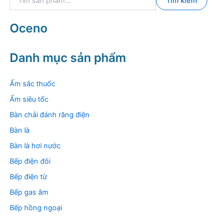
Tìm kiếm
ì
m
k
Oceno
i
ế
m
Danh mục sản phẩm
:
Ấm sắc thuốc
Ấm siêu tốc
Bàn chải đánh răng điện
Bàn là
Bàn là hơi nước
Bếp điện đôi
Bếp điện từ
Bếp gas âm
Bếp hồng ngoại