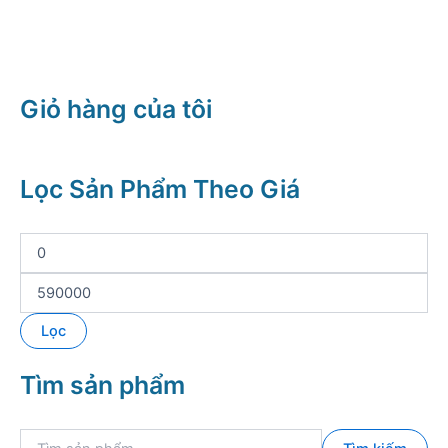
Giỏ hàng của tôi
Lọc Sản Phẩm Theo Giá
G
i
á
G
t
i
ố
á
Lọc
i
t
t
ố
Tìm sản phẩm
h
i
i
đ
ể
a
T
u