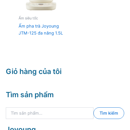
Ấm siêu tốc
Ấm pha trà Joyoung
JTM-125 đa năng 1.5L
Giỏ hàng của tôi
Tìm sản phẩm
T
Tìm kiếm
ì
m
k
Joyoung