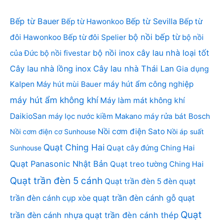
Bếp từ Bauer
Bếp từ Sevilla
Bếp từ Hawonkoo
Bếp từ
bộ nồi bếp từ
đôi Hawonkoo
Bếp từ đôi Spelier
bộ nồi
bộ nồi inox
cây lau nhà loại tốt
của Đức
bộ nồi fivestar
Cây lau nhà lồng inox
Cây lau nhà Thái Lan
Gia dụng
Kalpen
Máy hút mùi Bauer
máy hút ẩm công nghiệp
máy hút ẩm không khí
Máy làm mát không khí
DaikioSan
máy lọc nước kiềm Makano
máy rửa bát Bosch
Nồi cơm điện Sato
Nồi cơm điện cơ Sunhouse
Nồi áp suất
Quạt Ching Hai
Quạt cây đứng Ching Hai
Sunhouse
Quạt Panasonic Nhật Bản
Quạt treo tường Ching Hai
Quạt trần đèn 5 cánh
Quạt trần đèn 5 đèn
quạt
quạt trần đèn cánh gỗ
quạt
trần đèn cánh cụp xòe
Quạt
trần đèn cánh nhựa
quạt trần đèn cánh thép