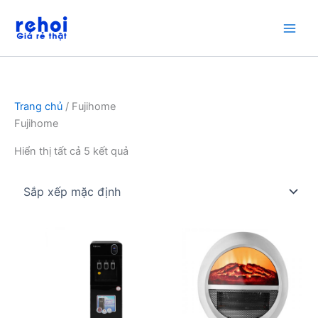
Nhảy
tới
nội
dung
Trang chủ
/ Fujihome
Fujihome
Hiển thị tất cả 5 kết quả