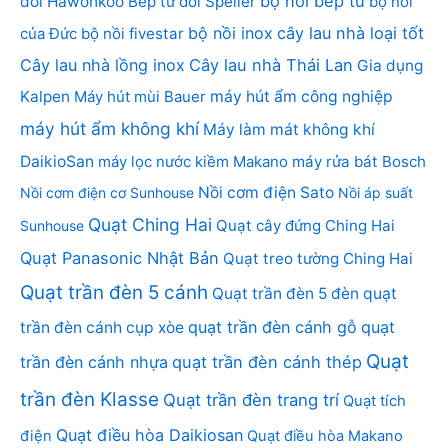
bộ nồi bếp từ
đôi Hawonkoo
Bếp từ đôi Spelier
bộ nồi
bộ nồi inox
cây lau nhà loại tốt
của Đức
bộ nồi fivestar
Cây lau nhà lồng inox
Cây lau nhà Thái Lan
Gia dụng
Kalpen
Máy hút mùi Bauer
máy hút ẩm công nghiệp
máy hút ẩm không khí
Máy làm mát không khí
DaikioSan
máy lọc nước kiềm Makano
máy rửa bát Bosch
Nồi cơm điện Sato
Nồi cơm điện cơ Sunhouse
Nồi áp suất
Quạt Ching Hai
Quạt cây đứng Ching Hai
Sunhouse
Quạt Panasonic Nhật Bản
Quạt treo tường Ching Hai
Quạt trần đèn 5 cánh
Quạt trần đèn 5 đèn
quạt
quạt trần đèn cánh gỗ
quạt
trần đèn cánh cụp xòe
Quạt
trần đèn cánh nhựa
quạt trần đèn cánh thép
trần đèn Klasse
Quạt trần đèn trang trí
Quạt tích
Quạt điều hòa Daikiosan
điện
Quạt điều hòa Makano