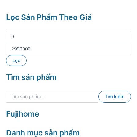
Lọc Sản Phẩm Theo Giá
G
i
á
G
t
i
ố
á
Lọc
i
t
t
ố
Tìm sản phẩm
h
i
i
đ
ể
a
T
u
Tìm kiếm
ì
m
k
Fujihome
i
ế
m
Danh mục sản phẩm
: