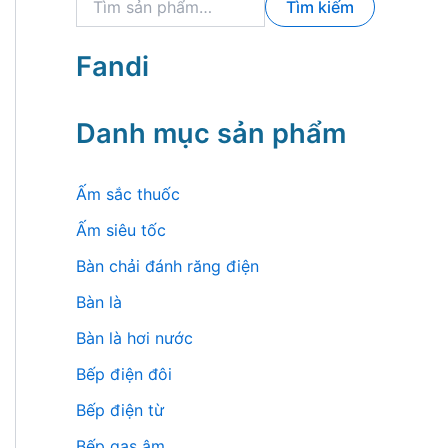
Tìm kiếm
ì
m
k
Fandi
i
ế
m
Danh mục sản phẩm
:
Ấm sắc thuốc
Ấm siêu tốc
Bàn chải đánh răng điện
Bàn là
Bàn là hơi nước
Bếp điện đôi
Bếp điện từ
Bếp gas âm