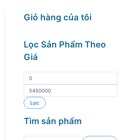
Giỏ hàng của tôi
Lọc Sản Phẩm Theo
Giá
G
i
á
G
t
i
ố
á
Lọc
i
t
t
ố
h
i
Tìm sản phẩm
i
đ
ể
a
u
T