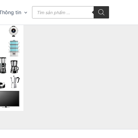
Tìm
Thông tin
kiếm
sản
phẩm