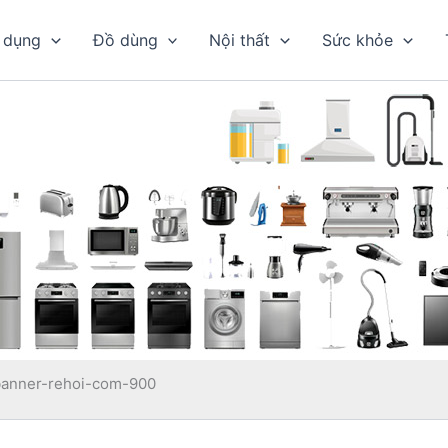
 dụng
Đồ dùng
Nội thất
Sức khỏe
banner-rehoi-com-900