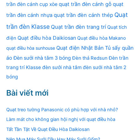
quạt trần đèn cánh gỗ
quạt
trần đèn cánh cụp xòe
Quạt
trần đèn cánh nhựa
quạt trần đèn cánh thép
trần đèn Klasse
Quạt trần đèn trang trí
Quạt tích
Quạt điều hòa Daikiosan
điện
Quạt điều hòa Makano
Quạt điện Nhật Bản
Tủ sấy quần
quạt điều hòa sunhouse
áo
Đèn sưởi nhà tắm 3 bóng
Đèn thả Redsun
Đèn trần
trang trí Klasse
đèn sưởi nhà tắm
đèn sưởi nhà tắm 2
bóng
Bài viết mới
Quạt treo tường Panasonic có phù hợp với nhà nhỏ?
Làm mát cho không gian hội nghị với quạt điều hòa
Tất Tần Tật Về Quạt Điều Hòa Daikiosan
Nên Mua Máy Sưởi Dầu Hay Máy Sưởi Gốm?