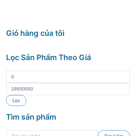
Giỏ hàng của tôi
Lọc Sản Phẩm Theo Giá
G
i
á
G
t
i
ố
á
Lọc
i
t
t
ố
Tìm sản phẩm
h
i
i
đ
ể
a
T
u