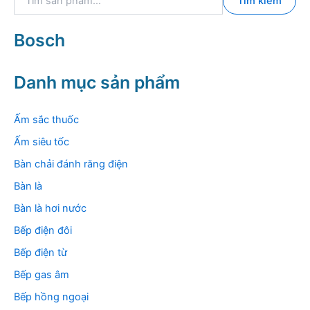
Tìm kiếm
ì
m
k
Bosch
i
ế
m
Danh mục sản phẩm
:
Ấm sắc thuốc
Ấm siêu tốc
Bàn chải đánh răng điện
Bàn là
Bàn là hơi nước
Bếp điện đôi
Bếp điện từ
Bếp gas âm
Bếp hồng ngoại