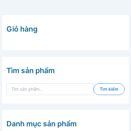
Giỏ hàng
Tìm sản phẩm
T
Tìm kiếm
ì
m
k
i
ế
m
Danh mục sản phẩm
: