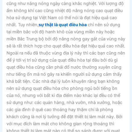
cũng như nắng nóng ngày càng khắc nghiệt. Với lượng độ
ẩm không khí cao cũng nhiệt độ nắng nóng cao quạt điều
hòa sử dụng tại Việt Nam có thể nói là đạt hiệu quả cao
nhất. Tuy nhiên,
sự thật là quạt điều hòa
chỉ nên sử dụng
tại miền bắc với độ hanh khô của vùng miền này hoặc
miền Bắc Trung bộ bởi độ nắng nóng gay gắt của vùng này
sẽ là rất thích hợp cho quạt điều hòa đạt hiệu quả cao nhất.
Ngoài ra nếu đã thuộc vùng địa lý này thì các bạn cũng nên
để ý tới vị trí sử dụng của quạt điều hòa tại đâu bởi dù gì
quạt điều hòa cũng cần phải đổ nước thường xuyên cũng
như tiếng ốn mà nó gây ra khiến người sử dụng cảm thấy
khá bất tiện. Các nhà đại lý luôn khuyên rằng bạn không
nên sử dụng quạt điều hòa cho phòng ngủ bởi tiếng ồn
của nó, nhưng với bất kì địa điểm nào khác lại đều có thể
sử dụng như: các quán hàng, nhà vườn, nhà xưởng, hoặc
các gia đình ở quê cao thoáng hay thậm chí là phòng
khách cũng là nơi lý tưởng để đặt thiết bị làm mát này. Bởi
với mục đích làm mát cho không gian rộng thoáng thì
không thiết bị làm mát nào có thể so sánh được với quạt