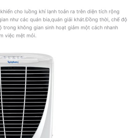
hiến cho luồng khí lạnh toản ra trên diện tích rộng
ian như các quán bia,quán giải khát.Đồng thời, chế độ
ộ trong không gian sinh hoạt giảm một cách nhanh
m việc mệt mỏi.