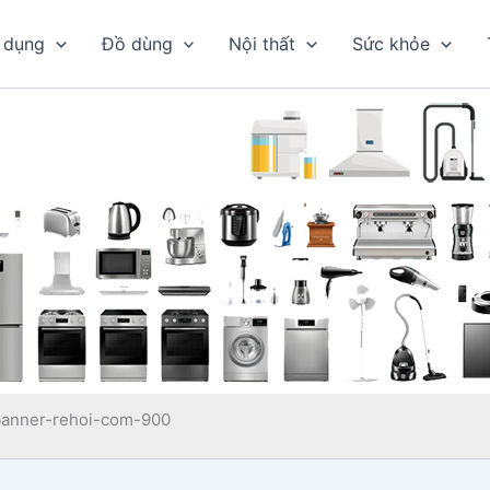
 dụng
Đồ dùng
Nội thất
Sức khỏe
banner-rehoi-com-900