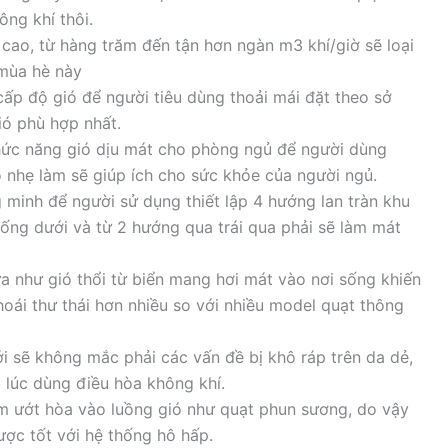
ng khí thôi.
cao, từ hàng trăm đến tận hơn ngàn m3 khí/giờ sẽ loại
 mùa hè này
cấp độ gió để người tiêu dùng thoải mái đặt theo sở
ó phù hợp nhất.
hức năng gió dịu mát cho phòng ngủ để người dùng
 nhẹ làm sẽ giúp ích cho sức khỏe của người ngủ.
minh để người sử dụng thiết lập 4 hướng lan tràn khu
ống dưới và từ 2 hướng qua trái qua phải sẽ làm mát
a như gió thổi từ biển mang hơi mát vào nơi sống khiến
oái thư thái hơn nhiều so với nhiều model quạt thông
 sẽ không mắc phải các vấn đề bị khô ráp trên da dẻ,
 lúc dùng điều hòa không khí.
 ướt hòa vào luồng gió như quạt phun sương, do vậy
ược tốt với hệ thống hô hấp.