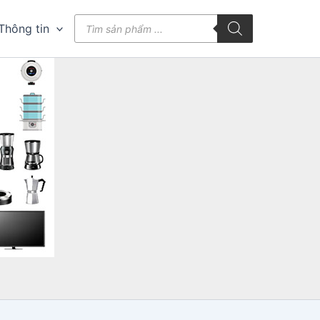
Tìm
Thông tin
kiếm
sản
phẩm