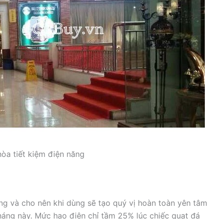
hòa tiết kiệm điện năng
ng và cho nên khi dùng sẽ tạo quý vị hoàn toàn yên tâm
tháng này. Mức hao điện chỉ tầm 25% lúc chiếc quạt đá