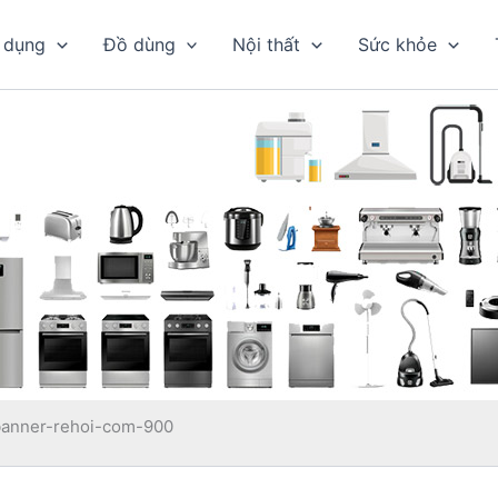
 dụng
Đồ dùng
Nội thất
Sức khỏe
banner-rehoi-com-900