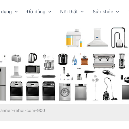
 dụng
Đồ dùng
Nội thất
Sức khỏe
banner-rehoi-com-900