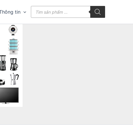
Tìm
Thông tin
kiếm
sản
phẩm