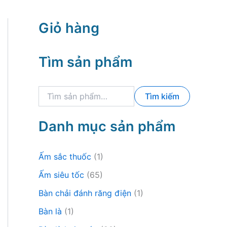
Giỏ hàng
Tìm sản phẩm
T
Tìm kiếm
ì
m
k
Danh mục sản phẩm
i
ế
m
Ấm sắc thuốc
(1)
:
Ấm siêu tốc
(65)
Bàn chải đánh răng điện
(1)
Bàn là
(1)