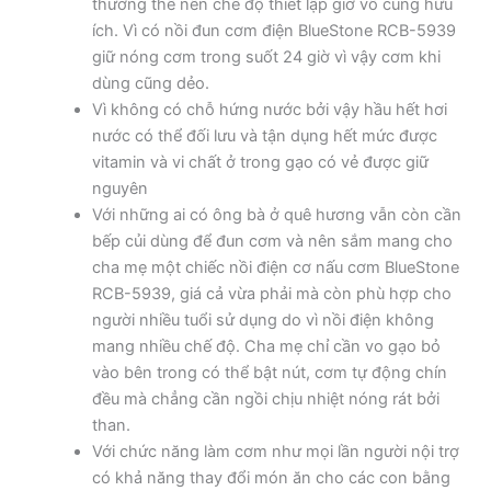
thường thế nên chế độ thiết lập giờ vô cùng hữu
ích. Vì có nồi đun cơm điện BlueStone RCB-5939
giữ nóng cơm trong suốt 24 giờ vì vậy cơm khi
dùng cũng dẻo.
Vì không có chỗ hứng nước bởi vậy hầu hết hơi
nước có thể đối lưu và tận dụng hết mức được
vitamin và vi chất ở trong gạo có vẻ được giữ
nguyên
Với những ai có ông bà ở quê hương vẫn còn cần
bếp củi dùng để đun cơm và nên sắm mang cho
cha mẹ một chiếc nồi điện cơ nấu cơm BlueStone
RCB-5939, giá cả vừa phải mà còn phù hợp cho
người nhiều tuổi sử dụng do vì nồi điện không
mang nhiều chế độ. Cha mẹ chỉ cần vo gạo bỏ
vào bên trong có thể bật nút, cơm tự động chín
đều mà chẳng cần ngồi chịu nhiệt nóng rát bởi
than.
Với chức năng làm cơm như mọi lần người nội trợ
có khả năng thay đổi món ăn cho các con bằng