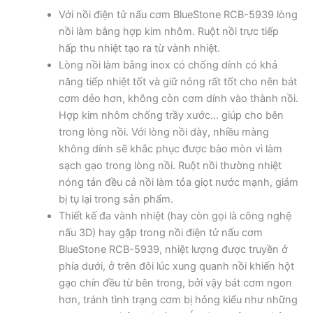
Với nồi điện tử nấu cơm BlueStone RCB-5939 lòng
nồi làm bằng hợp kim nhôm. Ruột nồi trực tiếp
hấp thu nhiệt tạo ra từ vành nhiệt.
Lòng nồi làm bằng inox có chống dính có khả
năng tiếp nhiệt tốt và giữ nóng rất tốt cho nên bát
cơm dẻo hơn, không còn cơm dính vào thành nồi.
Hợp kim nhôm chống trầy xước… giúp cho bên
trong lòng nồi. Với lòng nồi dày, nhiều màng
không dính sẽ khắc phục được bào mòn vì làm
sạch gạo trong lòng nồi. Ruột nồi thường nhiệt
nóng tản đều cả nồi làm tỏa giọt nước mạnh, giảm
bị tụ lại trong sản phẩm.
Thiết kế đa vành nhiệt (hay còn gọi là công nghệ
nấu 3D) hay gặp trong nồi điện tử nấu cơm
BlueStone RCB-5939, nhiệt lượng được truyền ở
phía dưới, ở trên đôi lúc xung quanh nồi khiến hột
gạo chín đều từ bên trong, bởi vậy bát cơm ngon
hơn, tránh tình trạng cơm bị hỏng kiểu như những