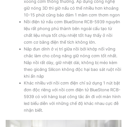
xoong cơm thông thường. Áp dụng công nghệ
giữ nóng 3D thì giờ nấu có thể nhiều hơn khoảng
10-15 phút cũng bảo đảm 1 mâm cơm thơm ngon
Nồi điện tử nấu cơm BlueStone RCB-5939 nguyên
liệu rất phong phú thành bên ngoài cấu tạo từ
chất liệu nhựa tốt chịu nhiệt tốt hay thấy ở nồi
cơm cơ bằng điện thể tích không lớn.
Nắp đun dính ở vị trí giữa nồi bởi khớp nối vững
chắc làm cho công năng giữ nóng cơm tốt nhất.
Nắp nồi rất dày, giữ nhiệt dài, không bị méo kèm
theo gioăng Silicon không độc hại bao sát ruột nồi
khi ấn nắp
Khác nhiều với nồi cơm điện chỉ sử dụng 1 nút bật
đơn độc riêng với nồi cơm điện tử BlueStone RCB-
5939 có với hàng loạt công tắc ấn đi với màn hình
led biểu diễn với những chế độ khác nhau cực đễ
nhận biết.