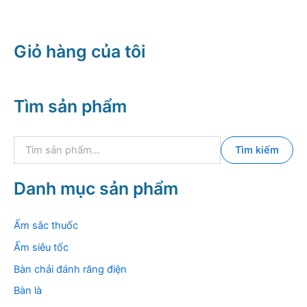
Giỏ hàng của tôi
Tìm sản phẩm
T
Tìm kiếm
ì
m
k
Danh mục sản phẩm
i
ế
m
Ấm sắc thuốc
:
Ấm siêu tốc
Bàn chải đánh răng điện
Bàn là