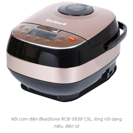
Nồi cơm điện BlueStone RCB-5939 1,5L, lòng nồi dạng
niêu, điện tử