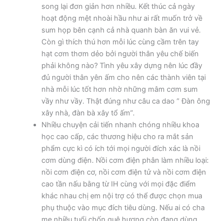
song lại đơn giản hơn nhiều. Kết thúc cả ngày
hoạt động mệt nhoài hầu như ai rất muốn trở về
sum họp bên cạnh cả nhà quanh bàn ăn vui vẻ.
Còn gì thích thú hơn mỗi lúc cùng cầm trên tay
hạt cơm thơm dẻo bởi người thân yêu chế biến
phải không nào? Tình yêu xây dựng nên lúc đầy
đủ người thân yên ấm cho nên các thành viên tại
nhà mỗi lúc tốt hơn nhờ những mâm cơm sum
vầy như vầy. Thật đúng như câu ca dao ” Đàn ông
xây nhà, đàn bà xây tổ ấm”.
Nhiều chuyện cải tiến nhanh chóng nhiều khoa
học cao cấp, các thương hiệu cho ra mắt sản
phẩm cực kì có ích tới mọi người đích xác là nồi
cơm dùng điện. Nồi cơm điện phân làm nhiều loại:
nồi cơm điện cơ, nồi cơm điện tử và nồi cơm điện
cao tần nấu bằng từ IH cùng với mọi đặc điểm
khác nhau chị em nội trợ có thể được chọn mua
phụ thuộc vào mục đích tiêu dùng. Nếu ai có cha
mẹ nhiều tuổi chốn quê hương còn đang dùng