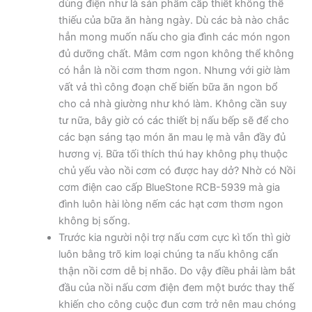
dùng điện như là sản phẩm cấp thiết không thể
thiếu của bữa ăn hàng ngày. Dù các bà nào chắc
hẳn mong muốn nấu cho gia đình các món ngon
đủ dưỡng chất. Mâm cơm ngon không thể không
có hẳn là nồi cơm thơm ngon. Nhưng với giờ làm
vất vả thì công đoạn chế biến bữa ăn ngon bổ
cho cả nhà giường như khó làm. Không cần suy
tư nữa, bây giờ có các thiết bị nấu bếp sẽ để cho
các bạn sáng tạo món ăn mau lẹ mà vẫn đầy đủ
hương vị. Bữa tối thích thú hay không phụ thuộc
chủ yếu vào nồi cơm có được hay dở? Nhờ có Nồi
cơm điện cao cấp BlueStone RCB-5939 mà gia
đình luôn hài lòng nếm các hạt cơm thơm ngon
không bị sống.
Trước kia người nội trợ nấu cơm cực kì tốn thì giờ
luôn bằng trõ kim loại chúng ta nấu không cẩn
thận nồi cơm dễ bị nhão. Do vậy điều phải làm bắt
đầu của nồi nấu cơm điện đem một bước thay thế
khiến cho công cuộc đun cơm trở nên mau chóng