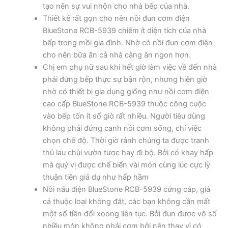
tạo nên sự vui nhộn cho nhà bếp của nhà.
Thiết kế rất gọn cho nên nồi đun cơm điện
BlueStone RCB-5939 chiếm ít diện tích của nhà
bếp trong mồi gia đình. Nhờ có nồi đun cơm điện
cho nên bữa ăn cả nhà càng ăn ngon hơn.
Chị em phụ nữ sau khi hết giờ làm việc về đến nhà
phải đứng bếp thực sự bận rộn, nhưng hiện giờ
nhờ có thiết bị gia dụng giống như nồi cơm điện
cao cấp BlueStone RCB-5939 thuộc công cuộc
vào bếp tốn ít số giờ rất nhiều. Người tiêu dùng
không phải đứng canh nồi cơm sống, chỉ việc
chọn chế độ. Thời giờ rảnh chúng ta được tranh
thủ lau chùi vườn tược hay đi bộ. Bởi có khay hấp
mà quý vị được chế biến vài món cùng lúc cực lỳ
thuận tiện giả dụ như hấp hầm
Nồi nấu điện BlueStone RCB-5939 cứng cáp, giá
cả thuộc loại không đắt, các bạn không cần mất
một số tiền đổi xoong liên tục. Bởi đun được vô số
nhiều món không phải cơm bởi nên thay vì có