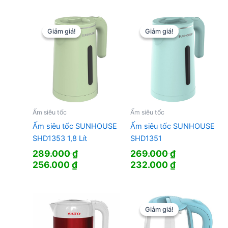
380.000 ₫.
là:
là:
tại
298.000 ₫.
1.230.000 ₫.
là:
750.000 ₫.
Giảm giá!
Giảm giá!
Giảm giá!
Giảm giá!
Ấm siêu tốc
Ấm siêu tốc
Ấm siêu tốc SUNHOUSE
Ấm siêu tốc SUNHOUSE
SHD1353 1,8 Lít
SHD1351
289.000
₫
269.000
₫
Giá
Giá
Giá
Giá
256.000
₫
232.000
₫
gốc
hiện
gốc
hiện
là:
tại
là:
tại
289.000 ₫.
là:
269.000 ₫.
là:
256.000 ₫.
232.000 ₫.
Giảm giá!
Giảm giá!