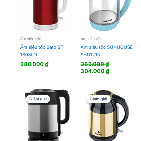
Ấm siêu tốc
Ấm siêu tốc
Ấm siêu tốc Sato ST-
Ấm siêu tốc SUNHOUSE
1803(D)
SHD1215
380.000
₫
365.000
₫
Giá
Giá
304.000
₫
gốc
hiện
là:
tại
365.000 ₫.
là:
304.000 ₫.
Giảm giá!
Giảm giá!
Giảm giá!
Giảm giá!