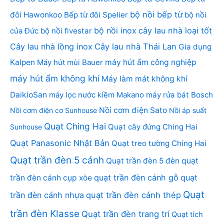
bộ nồi bếp từ
đôi Hawonkoo
Bếp từ đôi Spelier
bộ nồi
bộ nồi inox
cây lau nhà loại tốt
của Đức
bộ nồi fivestar
Cây lau nhà lồng inox
Cây lau nhà Thái Lan
Gia dụng
Kalpen
Máy hút mùi Bauer
máy hút ẩm công nghiệp
máy hút ẩm không khí
Máy làm mát không khí
DaikioSan
máy lọc nước kiềm Makano
máy rửa bát Bosch
Nồi cơm điện Sato
Nồi cơm điện cơ Sunhouse
Nồi áp suất
Quạt Ching Hai
Quạt cây đứng Ching Hai
Sunhouse
Quạt Panasonic Nhật Bản
Quạt treo tường Ching Hai
Quạt trần đèn 5 cánh
Quạt trần đèn 5 đèn
quạt
quạt trần đèn cánh gỗ
quạt
trần đèn cánh cụp xòe
Quạt
trần đèn cánh nhựa
quạt trần đèn cánh thép
trần đèn Klasse
Quạt trần đèn trang trí
Quạt tích