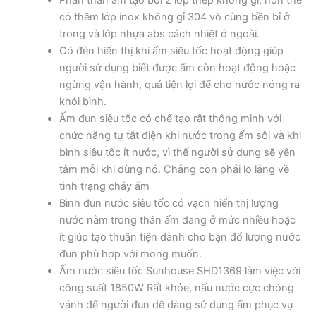
Phần thân ấm tạo bởi 2 lớp thép không gỉ, hơn thế
có thêm lớp inox không gỉ 304 vô cùng bền bỉ ở
trong và lớp nhựa abs cách nhiệt ở ngoài.
Có đèn hiển thị khi ấm siêu tốc hoạt động giúp
người sử dụng biết được ấm còn hoạt động hoặc
ngừng vận hành, quá tiện lợi để cho nước nóng ra
khỏi bình.
Ấm đun siêu tốc có chế tạo rất thông minh với
chức năng tự tắt điện khi nước trong ấm sôi và khi
bình siêu tốc ít nước, vì thế người sử dụng sẽ yên
tâm mỗi khi dùng nó. Chẳng còn phải lo lắng về
tình trạng cháy ấm
Bình đun nước siêu tốc có vạch hiển thị lượng
nước nằm trong thân ấm đang ở mức nhiều hoặc
ít giúp tạo thuận tiện dành cho bạn đổ lượng nước
đun phù hợp với mong muốn.
Ấm nước siêu tốc Sunhouse SHD1369 làm việc với
công suất 1850W Rất khỏe, nấu nước cực chóng
vánh để người đun dễ dàng sử dụng ấm phục vụ