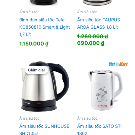
Ấm siêu tốc
Ấm siêu tốc
Bình đun siêu tốc Tefal
Ấm siêu tốc TAURUS
KO850810 Smart & Light
AROA GLASS 1,8 Lít
1,7 Lít
1.280.000
₫
Giá
Giá
690.000
₫
1.150.000
₫
gốc
hiện
là:
tại
1.280.000 ₫.
là:
690.000 ₫.
Giảm giá!
Giảm giá!
Ấm siêu tốc
Ấm siêu tốc
Ấm siêu tốc SUNHOUSE
Ấm siêu tốc SATO ST-
SHD1057
1802