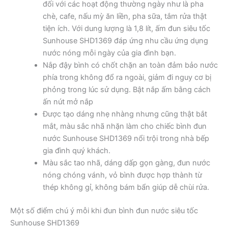
đối với các hoạt động thường ngày như là pha
chè, cafe, nấu mỳ ăn liền, pha sữa, tắm rửa thật
tiện ích. Với dung lượng là 1,8 lít, ấm đun siêu tốc
Sunhouse SHD1369 đáp ứng nhu cầu ứng dụng
nước nóng mỗi ngày của gia đình bạn.
Nắp đậy bình có chốt chặn an toàn đảm bảo nước
phía trong không đổ ra ngoài, giảm đi nguy cơ bị
phỏng trong lúc sử dụng. Bật nắp ấm bằng cách
ấn nút mở nắp
Được tạo dáng nhẹ nhàng nhưng cũng thật bắt
mắt, màu sắc nhã nhặn làm cho chiếc bình đun
nước Sunhouse SHD1369 nổi trội trong nhà bếp
gia đình quý khách.
Màu sắc tao nhã, dáng dấp gọn gàng, đun nước
nóng chóng vánh, vỏ bình được hợp thành từ
thép không gỉ, không bám bẩn giúp dễ chùi rửa.
Một số điểm chú ý mỗi khi đun bình đun nước siêu tốc
Sunhouse SHD1369