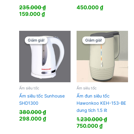
235.000
₫
450.000
₫
Giá
Giá
159.000
₫
gốc
hiện
là:
tại
235.000 ₫.
là:
159.000 ₫.
Giảm giá!
Giảm giá!
Giảm giá!
Giảm giá!
Ấm siêu tốc
Ấm siêu tốc
Ấm siêu tốc Sunhouse
Ấm đun siêu tốc
SHD1300
Hawonkoo KEH-153-BE
dung tích 1.5 lít
380.000
₫
Giá
Giá
298.000
₫
1.230.000
₫
gốc
hiện
Giá
Giá
750.000
₫
là:
tại
gốc
hiện