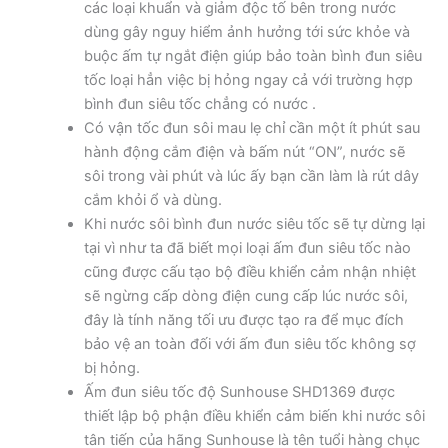
các loại khuẩn và giảm độc tố bên trong nước
dùng gây nguy hiểm ảnh hưởng tới sức khỏe và
buộc ấm tự ngắt điện giúp bảo toàn bình đun siêu
tốc loại hẳn việc bị hỏng ngay cả với trường hợp
bình đun siêu tốc chẳng có nước .
Có vận tốc đun sôi mau lẹ chỉ cần một ít phút sau
hành động cắm điện và bấm nút “ON”, nước sẽ
sôi trong vài phút và lúc ấy bạn cần làm là rút dây
cắm khỏi ổ và dùng.
Khi nước sôi bình đun nước siêu tốc sẽ tự dừng lại
tại vì như ta đã biết mọi loại ấm đun siêu tốc nào
cũng được cấu tạo bộ điều khiển cảm nhận nhiệt
sẽ ngừng cấp dòng điện cung cấp lúc nước sôi,
đây là tính năng tối ưu được tạo ra để mục đích
bảo vệ an toàn đối với ấm đun siêu tốc không sợ
bị hỏng.
Ấm đun siêu tốc độ Sunhouse SHD1369 được
thiết lập bộ phận điều khiển cảm biến khi nước sôi
tân tiến của hãng Sunhouse là tên tuổi hàng chục