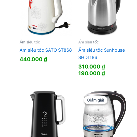
Ấm siêu tốc
Ấm siêu tốc
Ấm siêu tốc SATO ST868
Ấm siêu tốc Sunhouse
SHD1186
440.000
₫
310.000
₫
Giá
Giá
190.000
₫
gốc
hiện
là:
tại
310.000 ₫.
là:
190.000 ₫.
Giảm giá!
Giảm giá!