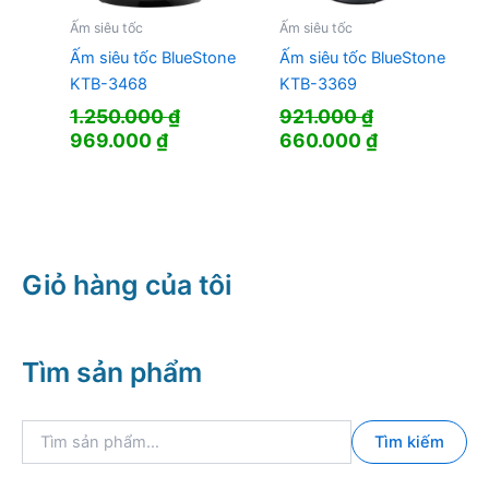
Ấm siêu tốc
Ấm siêu tốc
Ấm siêu tốc BlueStone
Ấm siêu tốc BlueStone
KTB-3468
KTB-3369
1.250.000
₫
921.000
₫
Giá
Giá
Giá
Giá
969.000
₫
660.000
₫
gốc
hiện
gốc
hiện
là:
tại
là:
tại
1.250.000 ₫.
là:
921.000 ₫.
là:
969.000 ₫.
660.000 ₫.
Giỏ hàng của tôi
Tìm sản phẩm
T
Tìm kiếm
ì
m