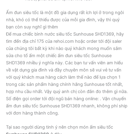
Ấm đun siêu tốc là một đồ gia dụng rất ích lợi ở trong ngôi
nhà, khó có thể thiếu được của mỗi gia đình, vậy thì quý
bạn còn suy nghĩ gì thêm
Để mua chiếc bình nước siêu tốc Sunhouse SHD1369, hãy
tìm đến địa chỉ 175 của rehoi.com hoặc order tới đội saler
của chúng tôi bất kỳ khi nào quý khách mong muốn sắm
sửa cho tổ ấm một chiếc ấm đun siêu tốc Sunhouse
SHD1369 nhiều ý nghĩa này. Các bạn tư vấn viên am hiểu
về vật dụng gia đình và đầy chuyên môn sẽ vui vẻ tư vấn
với quý khách mua hàng cách làm thế nào để lựa chọn 1
trong các sản phẩm hàng chính hãng Sunhouse tốt nhất,
hợp nhu cầu nhất. Vậy quý anh chị còn đắn đo thêm gì nữa.
Số điện gọi order tới đội ngũ bán hàng online: . Vận chuyển
ấm đun siêu tốc Sunhouse SHD1369 nhanh, không phí ship
với đơn hàng thành công.
Tại sao người dùng tinh ý nên chọn món ấm siêu tốc