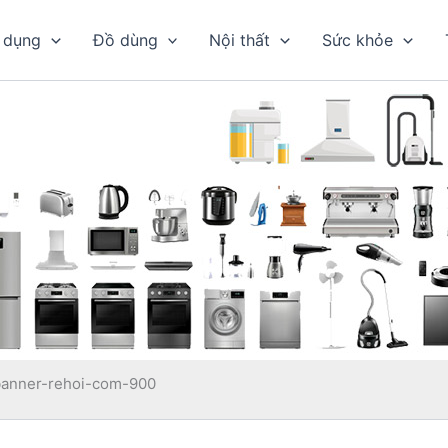
 dụng
Đồ dùng
Nội thất
Sức khỏe
banner-rehoi-com-900