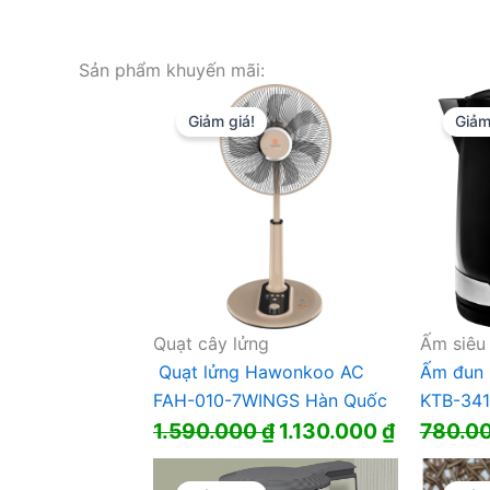
Sản phẩm khuyến mãi:
Giảm giá!
Giảm
Quạt cây lửng
Ấm siêu
Quạt lửng Hawonkoo AC
Ấm đun 
FAH-010-7WINGS Hàn Quốc
KTB-3417
Giá
Giá
1.590.000
₫
1.130.000
₫
780.0
gốc
hiện