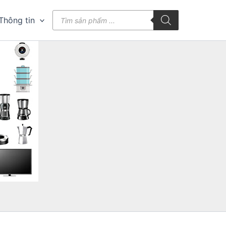
Tìm
Thông tin
kiếm
sản
phẩm