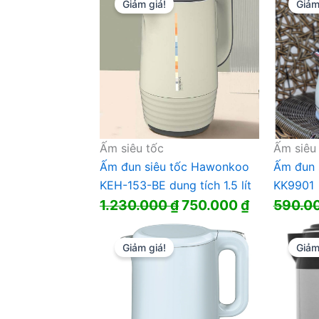
là:
tại
Giảm giá!
Giảm
1.590.000 ₫.
là:
1.130.000
Ấm siêu tốc
Ấm siêu
Ấm đun siêu tốc Hawonkoo
Ấm đun 
KEH-153-BE dung tích 1.5 lít
KK9901
Giá
Giá
1.230.000
₫
750.000
₫
590.0
gốc
hiện
là:
tại
Giảm giá!
Giảm
1.230.000 ₫.
là:
750.000 ₫