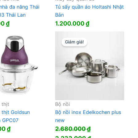
nhà đa năng Thái
Tủ sấy quần áo Holtashi Nhật
3 Thái Lan
Bản
00
₫
1.200.000
₫
Giảm giá!
thịt
Bộ nồi
 thịt Goldsun
Bộ nồi inox Edelkochen plus
m GPC07
new
00
₫
2.680.000
₫