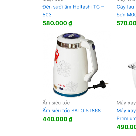
Đèn sưởi ấm Holtashi TC –
Cây lau 
503
Sơn M00
580.000
₫
570.0
Ấm siêu tốc
Máy xay 
Ấm siêu tốc SATO ST868
Máy xay
440.000
₫
Premiu
490.0