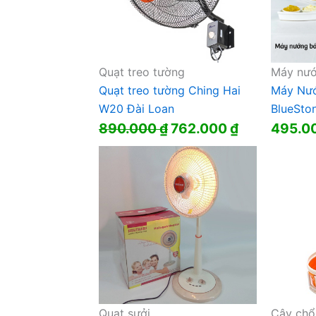
Quạt treo tường
Máy nướ
Quạt treo tường Ching Hai
Máy Nướ
W20 Đài Loan
BlueSto
Giá
Giá
890.000
₫
762.000
₫
495.0
gốc
hiện
là:
tại
890.000 ₫.
là:
762.000 ₫.
Quạt sưởi
Cây chổi