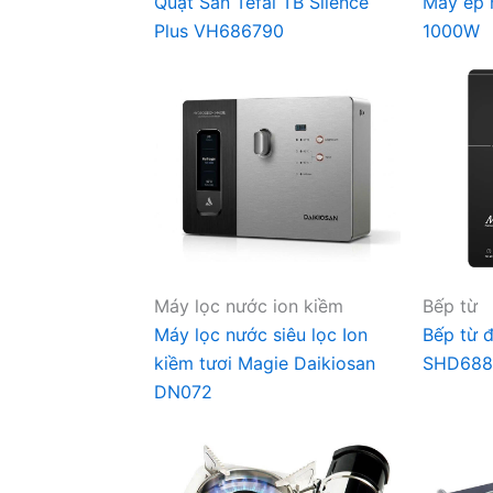
Quạt Sàn Tefal TB Silence
Máy ép 
Plus VH686790
1000W
Máy lọc nước ion kiềm
Bếp từ
Máy lọc nước siêu lọc Ion
Bếp từ 
kiềm tươi Magie Daikiosan
SHD688
DN072