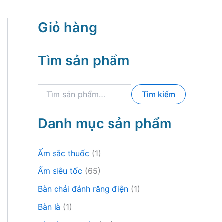
Giỏ hàng
Tìm sản phẩm
T
Tìm kiếm
ì
m
k
Danh mục sản phẩm
i
ế
m
Ấm sắc thuốc
(1)
:
Ấm siêu tốc
(65)
Bàn chải đánh răng điện
(1)
Bàn là
(1)