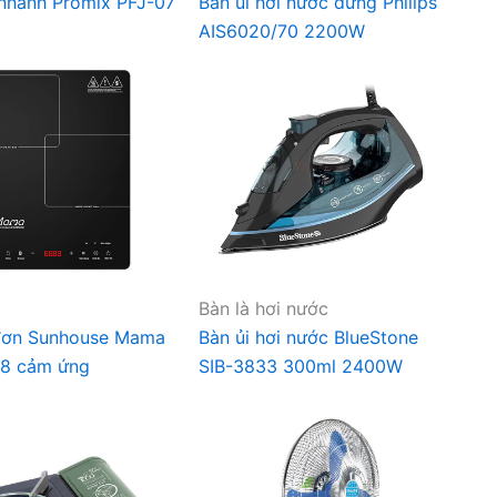
nhanh Promix PFJ-07
Bàn ủi hơi nước đứng Philips
AIS6020/70 2200W
Bàn là hơi nước
đơn Sunhouse Mama
Bàn ủi hơi nước BlueStone
8 cảm ứng
SIB-3833 300ml 2400W