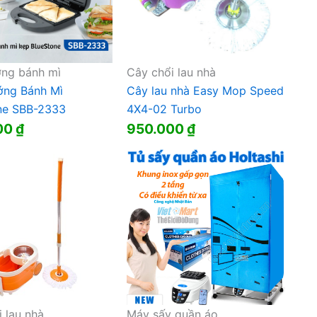
ng bánh mì
Cây chổi lau nhà
ng Bánh Mì
Cây lau nhà Easy Mop Speed
ne SBB-2333
4X4-02 Turbo
00
₫
950.000
₫
 lau nhà
Máy sấy quần áo