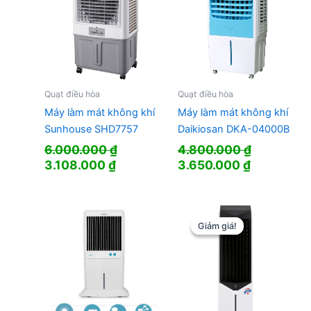
Quạt điều hòa
Quạt điều hòa
Máy làm mát không khí
Máy làm mát không khí
Sunhouse SHD7757
Daikiosan DKA-04000B
6.000.000
₫
4.800.000
₫
Giá
Giá
Giá
Giá
3.108.000
₫
3.650.000
₫
gốc
hiện
gốc
hiện
là:
tại
là:
tại
6.000.000 ₫.
là:
4.800.000 ₫.
là:
3.108.000 ₫.
3.650.000
Giảm giá!
Giảm giá!