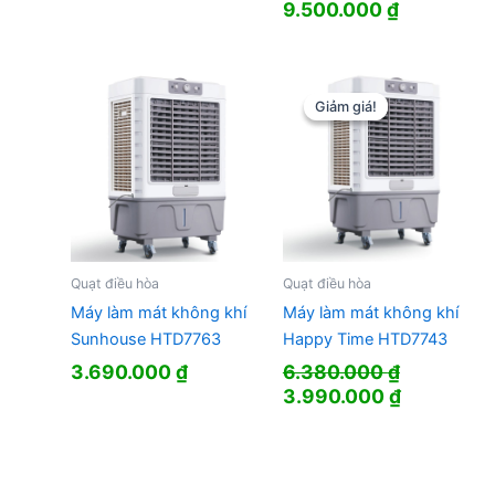
Giá
Giá
9.500.000
₫
là:
tại
gốc
hiện
5.000.000 ₫.
là:
là:
tại
2.805.000 ₫.
10.600.000 ₫.
là:
9.500.000
Giảm giá!
Giảm giá!
Quạt điều hòa
Quạt điều hòa
Máy làm mát không khí
Máy làm mát không khí
Sunhouse HTD7763
Happy Time HTD7743
3.690.000
₫
6.380.000
₫
Giá
Giá
3.990.000
₫
gốc
hiện
là:
tại
6.380.000 ₫.
là:
3.990.000