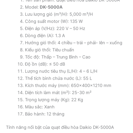
Model:
DK-5000A
Lưu lượng gió (m³/H): 5,000 m³/H
Công suất motor (W): 135 W
Điện áp (V/Hz): 220 V – 50 Hz
Dòng điện (A): 1.3 A
Hướng gió thổi: 4 chiều – trái – phải- lên – xuống
Kiểu gió thổi: Tiêu chuẩn
Tốc độ: Thấp – Trung Bình – Cao
Độ ồn (dB): ≤ 50 dB
Lượng nước tiêu thụ (L/H): 4 – 6 L/H
Thể tích bình chứa nước (L): 55 L
Kích thước máy (mm): 650x400x1210 mm
Diện tích làm mát (m²): 25-30 m²
Trọng lượng máy (Kg): 22 Kg
Màu sắc: Xanh
Bảo hành: 12 tháng
Tính năng nổi bật của quạt điều hòa Daikio DK-5000A