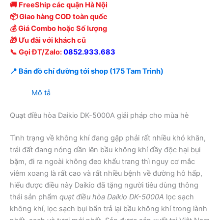
🚚 FreeShip các quận Hà Nội
📦 Giao hàng COD toàn quốc
💰 Giá Combo hoặc Số lượng
🎁 Ưu đãi với khách cũ
📞 Gọi ĐT/Zalo:
0852.933.683
📍 Bản đồ chỉ đường tới shop (175 Tam Trinh)
Mô tả
Quạt điều hòa Daikio DK-5000A giải pháp cho mùa hè
Tình trạng về không khí đang gặp phải rất nhiều khó khăn,
trái đất đang nóng dần lên bầu không khí đầy độc hại bụi
bặm, đi ra ngoài không đeo khẩu trang thì nguy cơ mắc
viêm xoang là rất cao và rất nhiều bệnh về đường hô hấp,
hiểu được điều này Daikio đã tặng người tiêu dùng thông
thái sản phẩm
quạt điều hòa Daikio DK-5000A
lọc sạch
không khí, lọc sạch bụi bẩn trả lại bầu không khí trong lành