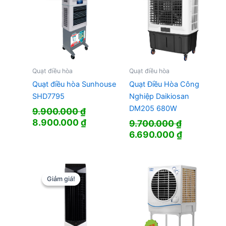
Quạt điều hòa
Quạt điều hòa
Quạt điều hòa Sunhouse
Quạt Điều Hòa Công
SHD7795
Nghiệp Daikiosan
DM205 680W
9.900.000
₫
Giá
Giá
8.900.000
₫
9.700.000
₫
gốc
hiện
Giá
Giá
6.690.000
₫
là:
tại
gốc
hiện
9.900.000 ₫.
là:
là:
tại
8.900.000 ₫.
9.700.000 ₫.
là:
6.690.000
Giảm giá!
Giảm giá!