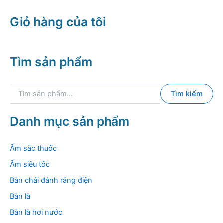
Giỏ hàng của tôi
Tìm sản phẩm
T
Tìm kiếm
ì
m
k
Danh mục sản phẩm
i
ế
m
Ấm sắc thuốc
:
Ấm siêu tốc
Bàn chải đánh răng điện
Bàn là
Bàn là hơi nước