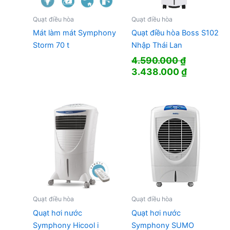
Quạt điều hòa
Quạt điều hòa
Mát làm mát Symphony
Quạt điều hòa Boss S102
Storm 70 t
Nhập Thái Lan
4.590.000
₫
Giá
Giá
3.438.000
₫
gốc
hiện
là:
tại
4.590.000 ₫.
là:
3.438.000
Quạt điều hòa
Quạt điều hòa
Quạt hơi nước
Quạt hơi nước
Symphony Hicool i
Symphony SUMO