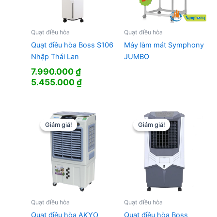
Quạt điều hòa
Quạt điều hòa
Quạt điều hòa Boss S106
Máy làm mát Symphony
Nhập Thái Lan
JUMBO
7.990.000
₫
Giá
Giá
5.455.000
₫
gốc
hiện
là:
tại
7.990.000 ₫.
là:
5.455.000 ₫.
Giảm giá!
Giảm giá!
Giảm giá!
Giảm giá!
Quạt điều hòa
Quạt điều hòa
Quạt điều hòa AKYO
Quạt điều hòa Boss