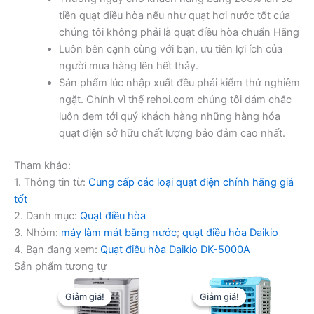
tiền quạt điều hòa nếu như quạt hơi nước tốt của
chúng tôi không phải là quạt điều hòa chuẩn Hãng
Luôn bên cạnh cùng với bạn, ưu tiên lợi ích của
người mua hàng lên hết thảy.
Sản phẩm lúc nhập xuất đều phải kiểm thử nghiêm
ngặt. Chính vì thế rehoi.com chúng tôi dám chắc
luôn đem tới quý khách hàng những hàng hóa
quạt điện sở hữu chất lượng bảo đảm cao nhất.
Tham khảo:
1. Thông tin từ:
Cung cấp các loại quạt điện chính hãng giá
tốt
2. Danh mục:
Quạt điều hòa
3. Nhóm:
máy làm mát bằng nước
;
quạt điều hòa Daikio
4. Bạn đang xem:
Quạt điều hòa Daikio DK-5000A
Sản phẩm tương tự
Giảm giá!
Giảm giá!
Giảm giá!
Giảm giá!