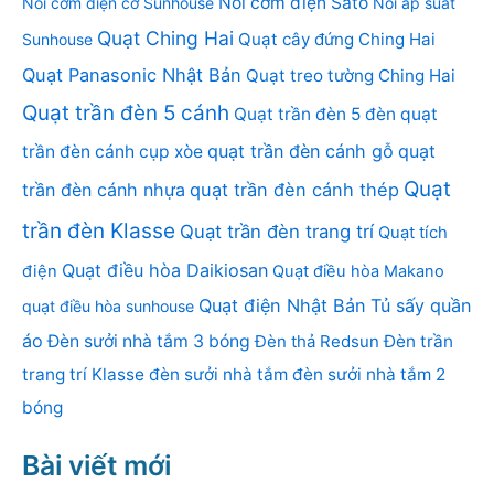
Nồi cơm điện Sato
Nồi cơm điện cơ Sunhouse
Nồi áp suất
Quạt Ching Hai
Quạt cây đứng Ching Hai
Sunhouse
Quạt Panasonic Nhật Bản
Quạt treo tường Ching Hai
Quạt trần đèn 5 cánh
Quạt trần đèn 5 đèn
quạt
quạt trần đèn cánh gỗ
quạt
trần đèn cánh cụp xòe
Quạt
trần đèn cánh nhựa
quạt trần đèn cánh thép
trần đèn Klasse
Quạt trần đèn trang trí
Quạt tích
Quạt điều hòa Daikiosan
điện
Quạt điều hòa Makano
Quạt điện Nhật Bản
Tủ sấy quần
quạt điều hòa sunhouse
áo
Đèn sưởi nhà tắm 3 bóng
Đèn thả Redsun
Đèn trần
trang trí Klasse
đèn sưởi nhà tắm
đèn sưởi nhà tắm 2
bóng
Bài viết mới