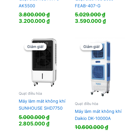
AK5500
FEAB-407-G
3.800.000
₫
5.029.000
₫
Giá
Giá
Giá
Giá
3.200.000
₫
3.590.000
₫
gốc
hiện
gốc
hiện
là:
tại
là:
tại
3.800.000 ₫.
là:
5.029.000 ₫.
là:
3.200.000 ₫.
3.590.000
Giảm giá!
Giảm giá!
Giảm giá!
Giảm giá!
Quạt điều hòa
Máy làm mát không khí
Quạt điều hòa
SUNHOUSE SHD7750
Máy làm mát không khí
5.000.000
₫
Daikio DK-10000A
Giá
Giá
2.805.000
₫
10.600.000
₫
gốc
hiện