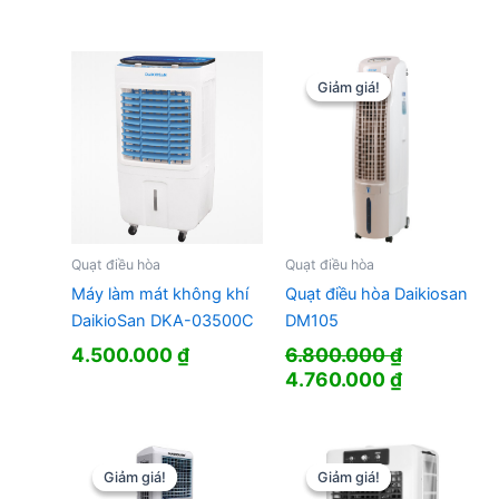
Giảm giá!
Giảm giá!
Quạt điều hòa
Quạt điều hòa
Máy làm mát không khí
Quạt điều hòa Daikiosan
DaikioSan DKA-03500C
DM105
4.500.000
₫
6.800.000
₫
Giá
Giá
4.760.000
₫
gốc
hiện
là:
tại
6.800.000 ₫.
là:
4.760.000
Giảm giá!
Giảm giá!
Giảm giá!
Giảm giá!