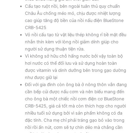
Cấu tạo ruột nồi, bên ngoài tuân thủ quy chuẩn
Châu Âu chống méo mó, chịu được nhiệt lượng
cao giúp tăng độ bền của nồi nấu điện BlueStone
CRB-5425
Vỏ nồi cấu tạo từ vật liệu thép không rỉ bề mặt đều
nhẵn thín kèm với lòng nồi giảm dính giúp cho
người sử dụng thuận tiện rửa.
Vì không sở hữu chỗ hấng nước bởi vậy toàn bộ
hơi nước có thể đối lưu và sử dụng hoàn toàn
được vitamin và dinh dưỡng bên trong gạo dường
như được giữ lại
Đối với gia đình còn ông bà ở nông thôn vẫn đang
cần bếp củi được nấu cơm và nên biếu mang đến
cho ông bà một chiếc nồi cơm điện cơ BlueStone
CRB-5425, giá cả tốt mà còn thích hợp cho người
nhiều tuổi sử dụng bởi vì sản phẩm không có đa
đặc tính. Cha mẹ chỉ phải tráng gạo bỏ vào trong
nồi rồi ấn nút, cơm sẽ tự chín dẻo mà chẳng cần