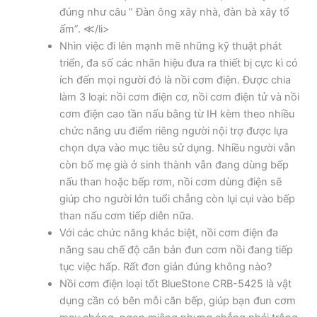
đúng như câu ” Đàn ông xây nhà, đàn bà xây tổ
ấm”. ≪/li>
Nhìn việc đi lên mạnh mẽ những kỹ thuật phát
triển, đa số các nhãn hiệu đưa ra thiết bị cực kì có
ích đến mọi người đó là nồi cơm điện. Được chia
làm 3 loại: nồi cơm điện cơ, nồi cơm điện tử và nồi
cơm điện cao tần nấu bằng từ IH kèm theo nhiều
chức năng ưu điểm riêng người nội trợ được lựa
chọn dựa vào mục tiêu sử dụng. Nhiều người vẫn
còn bố mẹ già ở sinh thành vẫn đang dùng bếp
nấu than hoặc bếp rơm, nồi cơm dùng điện sẽ
giúp cho người lớn tuổi chẳng còn lụi cụi vào bếp
than nấu cơm tiếp diễn nữa.
Với các chức năng khác biệt, nồi cơm điện đa
năng sau chế độ căn bản đun cơm nồi đang tiếp
tục việc hấp. Rất đơn giản đúng không nào?
Nồi cơm điện loại tốt BlueStone CRB-5425 là vật
dụng cần có bên mỗi căn bếp, giúp bạn đun cơm