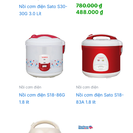
780.000
₫
Nồi cơm điện Sato S30-
Giá
Giá
488.000
₫
30G 3.0 Lít
gốc
hiện
là:
tại
780.000 ₫.
là:
488.000 ₫.
Nồi cơm điện
Nồi cơm điện
Nồi cơm điện S18-86G
Nồi cơm điện Sato S18-
1.8 lít
83A 1.8 lít