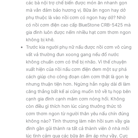
các bà nội trợ chế biến được món ăn nhanh gọn
mà vẫn đảm bảo hương vị. Bữa ăn ngon hay dở
phụ thuộc là vào nồi cơm có ngon hay dở? Nhờ
có nồi cơm điện cao cấp BlueStone CRB-5425 mà
gia đình luôn được nếm nhiều hạt cơm thơm ngon
không bị khê.
Trước kia người phụ nữ nấu được nồi cơm vô cùng
vất vả thường đun xoong gang nếu đổ nước
không chuẩn cơm có thể bị nhão. Vì thế chuyện
xuất hiện của nồi nấu cơm điện đem một sự phá
cách giúp cho công đoạn cắm cơm thật là gọn lẹ
nhưng thuận tiện hơn. Ngừng hẳn ngày dài đi làm
căng thẳng bất kể ai cũng muốn trở về tụ họp bên
cạnh gia đình cạnh mâm cơm nóng hổi. Không
còn điều gì thích hơn lúc cùng thưởng thức tô
cơm thơm ngon từ người thân yêu nấu chín đúng
không nào? Tình thương làm nên hồi sum vầy gia
đình gần gũi thành ra tất cả thành viên ở nhà mỗi
lúc tình cảm qua các bữa ăn ấm áp như vầy. Cực