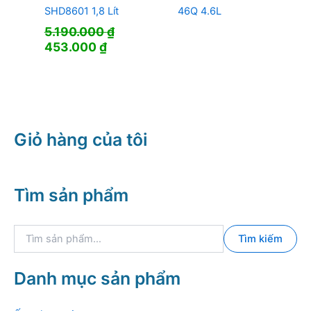
SHD8601 1,8 Lít
46Q 4.6L
5.190.000
₫
Giá
Giá
453.000
₫
gốc
hiện
là:
tại
5.190.000 ₫.
là:
453.000 ₫.
Giỏ hàng của tôi
Tìm sản phẩm
T
Tìm kiếm
ì
m
k
Danh mục sản phẩm
i
ế