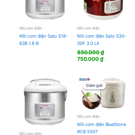
Nồi cơm điện
Nồi cơm điện
Nồi cơm điện Sato S18-
Nồi cơm điện Sato S30-
83B 1.8 lít
30F 3.0 Lít
850.000
₫
Giá
Giá
750.000
₫
gốc
hiện
là:
tại
850.000 ₫.
là:
750.000 ₫.
Giảm giá!
Giảm giá!
Nồi cơm điện
Nồi cơm điện BlueStone
RCB 5507
Nồi cơm điện