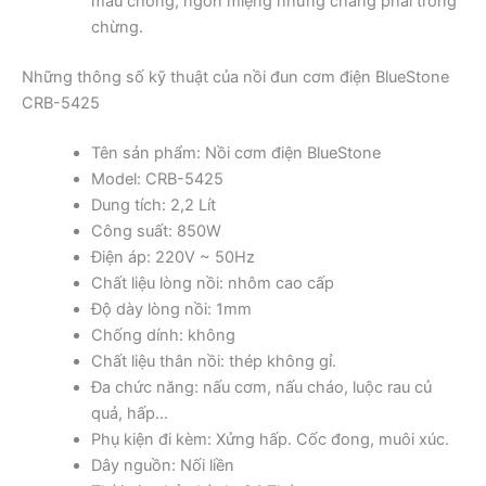
mau chóng, ngon miệng nhưng chẳng phải trông
chừng.
Những thông số kỹ thuật của nồi đun cơm điện BlueStone
CRB-5425
Tên sản phẩm: Nồi cơm điện BlueStone
Model: CRB-5425
Dung tích: 2,2 Lít
Công suất: 850W
Điện áp: 220V ~ 50Hz
Chất liệu lòng nồi: nhôm cao cấp
Độ dày lòng nồi: 1mm
Chống dính: không
Chất liệu thân nồi: thép không gỉ.
Đa chức năng: nấu cơm, nấu cháo, luộc rau củ
quả, hấp…
Phụ kiện đi kèm: Xửng hấp. Cốc đong, muôi xúc.
Dây nguồn: Nối liền