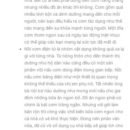
nhà. Bất cứ ai đều phải động đến cơm hàng tháng
nhưng nhiều đồ ăn khác thì không. Cơm gồm quá
nhiều tinh bột và dinh dưỡng mang đến cho mỗi
người, nên bạn đều hiểu ra cơm tác dụng như thế
nào mang đến sự khỏe mạnh từng người. Một đĩa
cơm thơm ngon sau cả ngày lao động mệt nhọc
có thể giúp các bạn mang lại sức lực đã mất đi.
Nồi cơm điện tử là nhóm vật dụng không quá xa lạ
gì với từng nhà. Từ nông thôn cho đến thành thị
dường như hộ dân nào cũng đều có một sản
phẩm nồi nấu cơm dùng điện trong gian bếp. Nồi
nấu cơm bằng điện như một thiết bị quan trọng
không thể thiếu của chị em phụ nữ. Tất nhiên ông
bà nội trợ nào dường như mong mỏi nấu cho gia
đình những bữa ăn ngon bổ. Đồ ăn ngon phải có
chính là bát cơm trắng ngần. Nhưng với giờ làm
bận rộn thì công việc chế biến bữa cơm ngon cho
cả nhà có vẻ khó thực hiện. Đừng nên phân vân
nữa, đã có vô số dụng cụ nhà bếp sẽ giúp ích cho