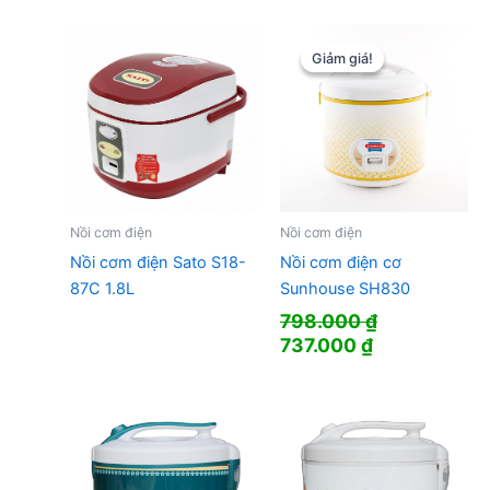
Giảm giá!
Giảm giá!
Nồi cơm điện
Nồi cơm điện
Nồi cơm điện Sato S18-
Nồi cơm điện cơ
87C 1.8L
Sunhouse SH830
798.000
₫
Giá
Giá
737.000
₫
gốc
hiện
là:
tại
798.000 ₫.
là:
737.000 ₫.