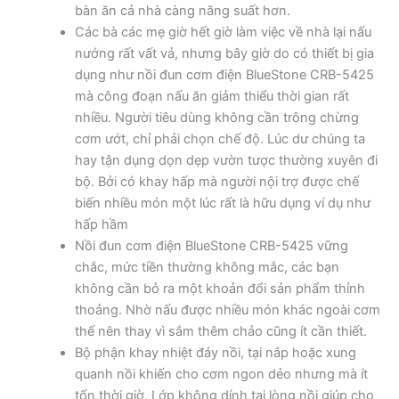
bàn ăn cả nhà càng năng suất hơn.
Các bà các mẹ giờ hết giờ làm việc về nhà lại nấu
nướng rất vất vả, nhưng bây giờ do có thiết bị gia
dụng như nồi đun cơm điện BlueStone CRB-5425
mà công đoạn nấu ăn giảm thiểu thời gian rất
nhiều. Người tiêu dùng không cần trông chừng
cơm ướt, chỉ phải chọn chế độ. Lúc dư chúng ta
hay tận dụng dọn dẹp vườn tược thường xuyên đi
bộ. Bởi có khay hấp mà người nội trợ được chế
biến nhiều món một lúc rất là hữu dụng ví dụ như
hấp hầm
Nồi đun cơm điện BlueStone CRB-5425 vững
chắc, mức tiền thường không mắc, các bạn
không cần bỏ ra một khoản đổi sản phẩm thỉnh
thoảng. Nhờ nấu được nhiều món khác ngoài cơm
thế nên thay vì sắm thêm chảo cũng ít cần thiết.
Bộ phận khay nhiệt đáy nồi, tại nắp hoặc xung
quanh nồi khiến cho cơm ngon dẻo nhưng mà ít
tốn thời giờ. Lớp không dính tại lòng nồi giúp cho