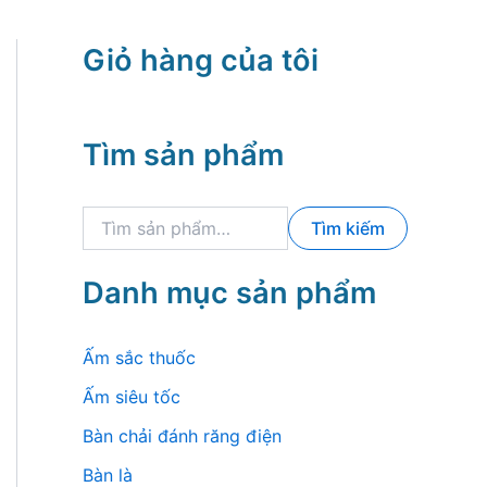
Giỏ hàng của tôi
Tìm sản phẩm
T
Tìm kiếm
ì
m
k
Danh mục sản phẩm
i
ế
m
Ấm sắc thuốc
:
Ấm siêu tốc
Bàn chải đánh răng điện
Bàn là