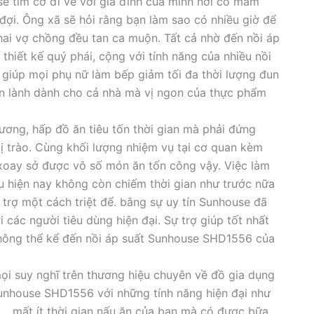
ẽ tìm cớ đi về với gia đình của mình nơi có mâm
i. Ông xã sẽ hỏi rằng bạn làm sao có nhiều giờ để
i vợ chồng đều tan ca muộn. Tất cả nhờ đến nồi áp
́t kế quý phái, cộng với tính năng của nhiều nồi
 trợ giúp mọi phụ nữ làm bếp giảm tối đa thời lượng đun
gon lành dành cho cả nhà mà vị ngon của thực phẩm
ơng, hấp đồ ăn tiêu tốn thời gian mà phải đứng
ị trào. Cùng khối lượng nhiệm vụ tại cơ quan kèm
 xoay sở được vô số món ăn tốn công vậy. Việc làm
́u hiện nay không còn chiếm thời gian như trước nữa
 trợ một cách triệt để. bằng sự uy tín Sunhouse đã
́i các người tiêu dùng hiện đại. Sự trợ giúp tốt nhất
không thể kể đến nồi áp suất Sunhouse SHD1556 của
mọi suy nghĩ trên thương hiệu chuyên về đồ gia dụng
unhouse SHD1556 với những tính năng hiện đại như
́nh .. mất ít thời gian nấu ăn của bạn mà có được bữa