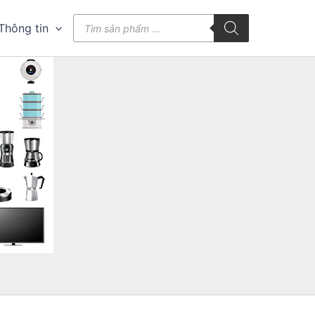
Tìm
Thông tin
kiếm
sản
phẩm