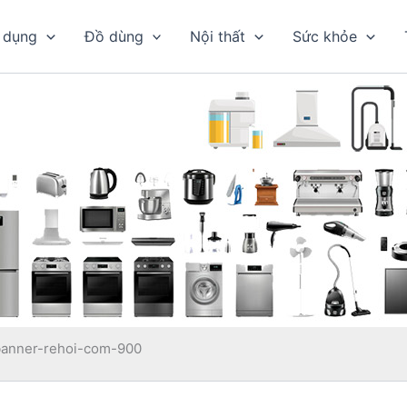
 dụng
Đồ dùng
Nội thất
Sức khỏe
banner-rehoi-com-900