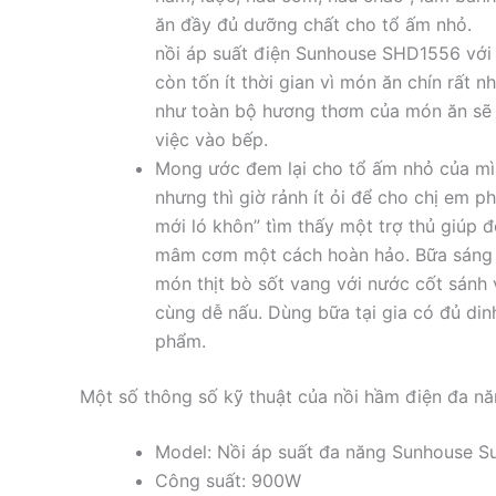
ăn đầy đủ dưỡng chất cho tổ ấm nhỏ.
nồi áp suất điện Sunhouse SHD1556 với 
còn tốn ít thời gian vì món ăn chín rất n
như toàn bộ hương thơm của món ăn sẽ 
việc vào bếp.
Mong ước đem lại cho tổ ấm nhỏ của m
nhưng thì giờ rảnh ít ỏi để cho chị em p
mới ló khôn” tìm thấy một trợ thủ giúp 
mâm cơm một cách hoàn hảo. Bữa sán
món thịt bò sốt vang với nước cốt sán
cùng dễ nấu. Dùng bữa tại gia có đủ dinh 
phẩm.
Một số thông số kỹ thuật của nồi hầm điện đa n
Model: Nồi áp suất đa năng Sunhouse 
Công suất: 900W