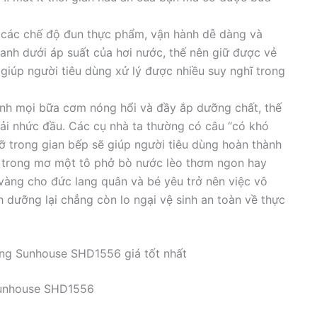
các chế độ đun thực phẩm, vận hành dễ dàng và
hanh dưới áp suất của hơi nước, thế nên giữ được vẻ
giúp người tiêu dùng xử lý được nhiều suy nghĩ trong
ình mọi bữa cơm nóng hổi và đầy ắp dưỡng chất, thế
hải nhức đầu. Các cụ nhà ta thường có câu “có khó
đỡ trong gian bếp sẽ giúp người tiêu dùng hoàn thành
g trong mơ một tô phở bò nước lèo thơm ngon hay
h vàng cho đức lang quân và bé yêu trở nên việc vô
dưỡng lại chẳng còn lo ngại vệ sinh an toàn về thực
ăng Sunhouse SHD1556 giá tốt nhất
Sunhouse SHD1556