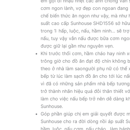
em gọi đi nhậu nhẹt các anh chồng vẫn s
cơm ngon lành, vợ đẹp con ngoan đang đợ
chế biến thức ăn ngon như vậy, mà như ha
suất cao cấp Sunhouse SHD1556 sở hữu thiê
trong 1: hấp, luộc, nấu, hầm ninh… sẽ
nấu, tuy vậy vẫn nấu được bữa cơm n
được giữ lại gần như nguyên vẹn.
Khi trước thổi cơm, hầm cháo hay ninh xư
trông giờ cho đồ ăn đạt độ chín không b
theo ở nhà làm saongười phụ nữ có thể
bếp từ lúc làm sạch đồ ăn cho tới lúc nâ
vì đã có những sản phẩm nhà bếp tương
trở thành nhãn hiệu quá đỗi thân thiết vơ
làm cho việc nấu bếp trở nên dễ dàng 
Sunhouse.
Góp phần giúp chị em giải quyết được 
Sunhouse cho ra đời dòng nồi áp suất S
hầm, luộc, nấu cơm, nấu cháo , làm ba