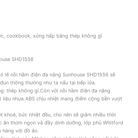
ớc, cookbook, xửng hấp bằng thép không gỉ
nhouse SHD1556
u có lẽ nồi hầm điện đa năng Sunhouse SHD1556 sẽ
un thông thường như ta nấu tại bếp lửa.
ạng: thép không gỉ.Còn với nồi hầm điện đa năng
 liệu nhựa ABS chịu nhiệt mang điểm cộng bền vượt
 khoẻ, bức nhiệt đều, cho nên sẽ giảm nhiều thời
c ăn thơm ngon và đầy dinh dưỡng, lớp phủ Whitford
h hàng với đồ ăn.