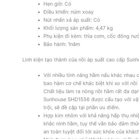
Hẹn giờ: Có
Điều khiển: núm xoay
Nút nhấn xả áp suất: Có
Khối lượng sản phẩm: 4,47 kg
Phụ kiện đi kèm: thìa cơm, cốc đông nư
Bảo hành: 1năm
Linh kiện tạo thành của nồi áp suất cao cấp Su
Với nhiều tính năng hầm nấu khác nha
bao hàm cơ chế khác biệt khi so với nồi đ
Chất liệu làm ra nòng nồi hầm rất đa d
Sunhouse SHD1556 được cấu tạo với vật
trội, sẽ đề cập tại phần ưu điểm.
Hợp kim nhôm với khả năng hấp thụ nhiệt
khắc ninh hầm, tuy thế vẫn bảo đảm thứ
an toàn tuyệt đối tới sức khỏe của khác