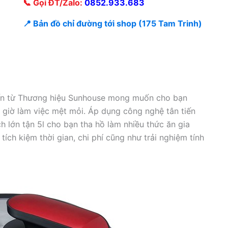
📞 Gọi ĐT/Zalo:
0852.933.683
📍 Bản đồ chỉ đường tới shop (175 Tam Trinh)
n từ Thương hiệu Sunhouse mong muốn cho bạn
giờ làm việc mệt mỏi. Áp dụng công nghệ tân tiến
h lớn tận 5l cho bạn tha hồ làm nhiều thức ăn gia
ích kiệm thời gian, chi phí cũng như trải nghiệm tính