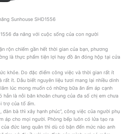
a năng Sunhouse SHD1556
D1556 đa năng với cuộc sống của con người
n rộn chiếm gần hết thời gian của bạn, phương
ờng là thực phẩm tiện lợi hay đồ ăn đóng hộp tại cửa
ức khỏe. Do đặc điểm công việc và thời gian rất ít
rất ít. Dẫu biết nguyên liệu tươi mang lại nhiều dinh
 lắm lúc mong muốn có những bữa ăn ấm áp cạnh
ó hẳn là nỗi băn khoăn chung của đa số chị em chưa
i trợ của tổ ấm.
đàn bà thì xây hạnh phúc”, công việc của người phụ
 ấm áp cho mọi người. Phòng bếp luôn có lửa tạo ra
ủa đức lang quân thì dù có bận đến mức nào anh