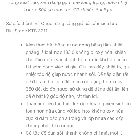
công suất cao, kiểu dáng gọn nhẹ sang trọng, mâm nhiệt
là inox 304 an toàn, bộ điều khiển Sunlight.
Sự cấu thành và Chức năng sáng giá của ấm siêu tốc
BlueStone KTB 3311
Kèm theo hệ thống nung nóng bằng tấm nhiệt
phẳng là loại inox 18/10 không bị oxy hóa, khiến
cho đun nước sôi nhanh hơn trước khi bạn hoàn
tất sớm công việc tại gia. Cấu tạo đáy nhiệt to, gia
nhiệt tốc độ giúp nước nhanh sôi. Đế tiếp điện rất
dễ đặt ấm bởi tiếp điểm của nó dạng tròn xoay
360 độ, do đó người sử dụng dễ dàng đặt ấm lên
đế ở bất kỳ góc độ nào, rất tiện lợi.
Thân ấm siêu tốc thiết kế lớp nhựa nguyên sinh an
toàn hơn nữa cùng với lớp inox không oxy hóa
cực kì đảm bảo phía trong và lớp nhựa cao cấp
chống nhiệt bên ngoài.
Có tốc độ đun sôi nhanh chóng chỉ mất một ít