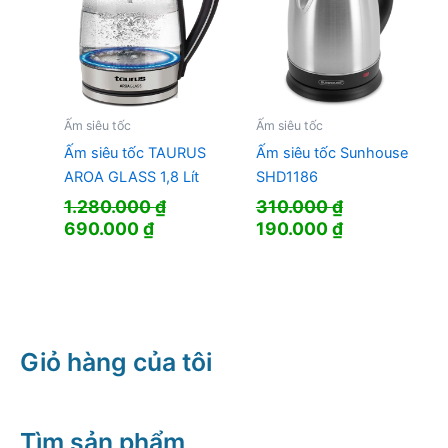
Ấm siêu tốc
Ấm siêu tốc
Ấm siêu tốc TAURUS
Ấm siêu tốc Sunhouse
AROA GLASS 1,8 Lít
SHD1186
1.280.000
₫
310.000
₫
Giá
Giá
Giá
Giá
690.000
₫
190.000
₫
gốc
hiện
gốc
hiện
là:
tại
là:
tại
1.280.000 ₫.
là:
310.000 ₫.
là:
690.000 ₫.
190.000 ₫.
Giỏ hàng của tôi
Tìm sản phẩm