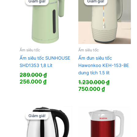
298.000 ₫.
Giảm giá!
Giảm giá!
Giảm giá!
Giảm giá!
Ấm siêu tốc
Ấm siêu tốc
Ấm siêu tốc SUNHOUSE
Ấm đun siêu tốc
SHD1353 1,8 Lít
Hawonkoo KEH-153-BE
dung tích 1.5 lít
289.000
₫
Giá
Giá
256.000
₫
1.230.000
₫
gốc
hiện
Giá
Giá
750.000
₫
là:
tại
gốc
hiện
289.000 ₫.
là:
là:
tại
256.000 ₫.
1.230.000 ₫.
là:
750.000 ₫.
Giảm giá!
Giảm giá!