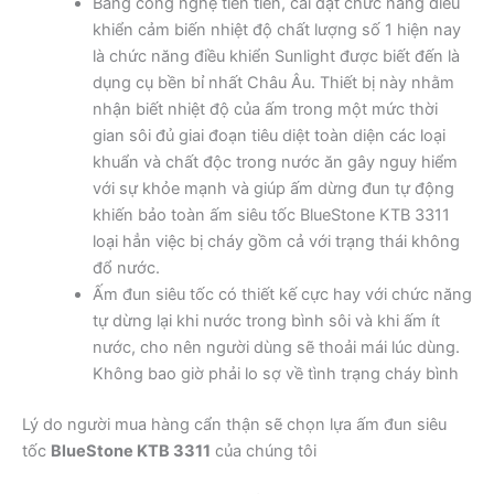
Bằng công nghệ tiên tiến, cài đặt chức năng điều
khiển cảm biến nhiệt độ chất lượng số 1 hiện nay
là chức năng điều khiển Sunlight được biết đến là
dụng cụ bền bỉ nhất Châu Âu. Thiết bị này nhằm
nhận biết nhiệt độ của ấm trong một mức thời
gian sôi đủ giai đoạn tiêu diệt toàn diện các loại
khuẩn và chất độc trong nước ăn gây nguy hiểm
với sự khỏe mạnh và giúp ấm dừng đun tự động
khiến bảo toàn ấm siêu tốc BlueStone KTB 3311
loại hẳn việc bị cháy gồm cả với trạng thái không
đổ nước.
Ấm đun siêu tốc có thiết kế cực hay với chức năng
tự dừng lại khi nước trong bình sôi và khi ấm ít
nước, cho nên người dùng sẽ thoải mái lúc dùng.
Không bao giờ phải lo sợ về tình trạng cháy bình
Lý do người mua hàng cẩn thận sẽ chọn lựa ấm đun siêu
tốc
BlueStone KTB 3311
của chúng tôi