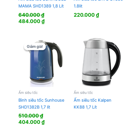
MAMA SHD1389 1,8 Lít
1.8lit
640.000
₫
220.000
₫
Giá
Giá
484.000
₫
gốc
hiện
là:
tại
640.000 ₫.
là:
484.000 ₫.
Giảm giá!
Giảm giá!
Ấm siêu tốc
Ấm siêu tốc
Bình siêu tốc Sunhouse
Ấm siêu tốc Kalpen
SHD1382B 1,7 lít
KK88 1,7 Lít
510.000
₫
Giá
Giá
404.000
₫
gốc
hiện