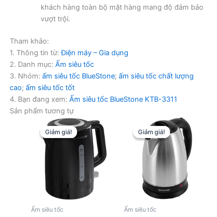
khách hàng toàn bộ mặt hàng mang độ đảm bảo
vượt trội.
Tham khảo:
1. Thông tin từ:
Điện máy – Gia dụng
2. Danh mục:
Ấm siêu tốc
3. Nhóm:
ấm siêu tốc BlueStone
;
ấm siêu tốc chất lượng
cao
;
ấm siêu tốc tốt
4. Bạn đang xem:
Ấm siêu tốc BlueStone KTB-3311
Sản phẩm tương tự
Giảm giá!
Giảm giá!
Giảm giá!
Giảm giá!
Ấm siêu tốc
Ấm siêu tốc