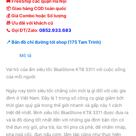
🚚 FreeShip các quận Hà Nội
📦 Giao hàng COD toàn quốc
💰 Giá Combo hoặc Số lượng
🎁 Ưu đãi với khách cũ
📞 Gọi ĐT/Zalo:
0852.933.683
📍 Bản đồ chỉ đường tới shop (175 Tam Trinh)
Mô tả
Vai trò của ấm siêu tốc BlueStone KTB 3311 với cuộc sống
của mỗi người
Ngày nay bình siêu tốc chẳng còn mới lạ gì đối với các gia
đình ở Việt Nam. Đây là 1 trong số công cụ giúp giảm bớt
thời gian quý giá trong thế giới nhanh và gấp này 1 cách
triệt để nhất. Bình siêu tốc BlueStone KTB 3311 được đưa ra
và là đồ dùng tốt nhất đến với những gia đình bận rộn có
thể đun mỳ gói, pha trà, lúc thì pha cà phê, để nhấm nháp,
pha ngũ cốc, đun nấu cơm, tắm táp cũng như thực hiện