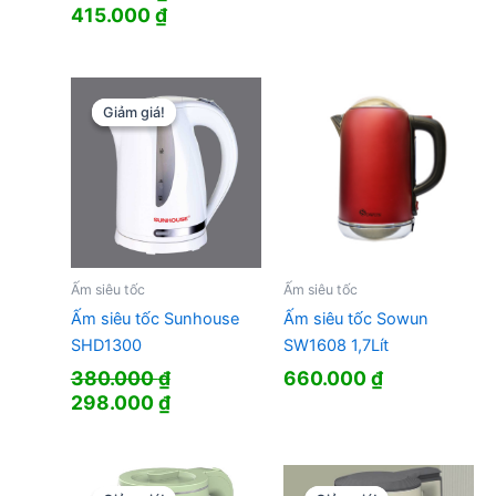
Giá
Giá
415.000
₫
gốc
hiện
là:
tại
799.000 ₫.
là:
415.000 ₫.
Giảm giá!
Giảm giá!
Ấm siêu tốc
Ấm siêu tốc
Ấm siêu tốc Sunhouse
Ấm siêu tốc Sowun
SHD1300
SW1608 1,7Lít
380.000
₫
660.000
₫
Giá
Giá
298.000
₫
gốc
hiện
là:
tại
380.000 ₫.
là: