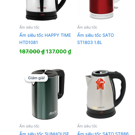
Ấm siêu tốc
Ấm siêu tốc
Ấm siêu tốc HAPPY TIME
Ấm siêu tốc SATO
HTD1081
ST1803 1.8L
Giá
Giá
187.000
₫
137.000
₫
gốc
hiện
là:
tại
187.000 ₫.
là:
137.000 ₫.
Giảm giá!
Giảm giá!
Ấm siêu tốc
Ấm siêu tốc
Ấm siêu tốc SUNHOUSE
Ấm siêu tốc SATO ST886