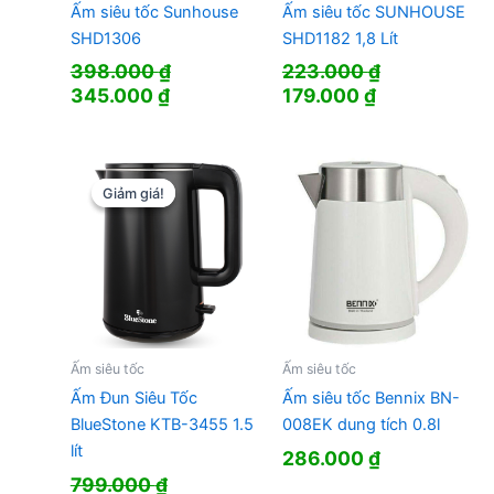
Ấm siêu tốc Sunhouse
Ấm siêu tốc SUNHOUSE
SHD1306
SHD1182 1,8 Lít
398.000
₫
223.000
₫
Giá
Giá
Giá
Giá
345.000
₫
179.000
₫
gốc
hiện
gốc
hiện
là:
tại
là:
tại
398.000 ₫.
là:
223.000 ₫.
là:
345.000 ₫.
179.000 ₫.
Giảm giá!
Giảm giá!
Ấm siêu tốc
Ấm siêu tốc
Ấm Đun Siêu Tốc
Ấm siêu tốc Bennix BN-
BlueStone KTB-3455 1.5
008EK dung tích 0.8l
lít
286.000
₫
799.000
₫