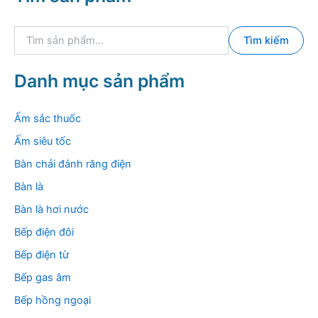
T
Tìm kiếm
ì
m
k
Danh mục sản phẩm
i
ế
m
Ấm sắc thuốc
:
Ấm siêu tốc
Bàn chải đánh răng điện
Bàn là
Bàn là hơi nước
Bếp điện đôi
Bếp điện từ
Bếp gas âm
Bếp hồng ngoại