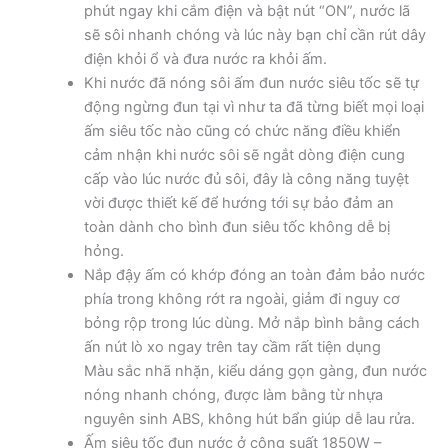
phút ngay khi cắm điện và bật nút “ON”, nước lã
sẽ sôi nhanh chóng và lúc này bạn chỉ cần rút dây
điện khỏi ổ và đưa nước ra khỏi ấm.
Khi nước đã nóng sôi ấm đun nước siêu tốc sẽ tự
động ngừng đun tại vì như ta đã từng biết mọi loại
ấm siêu tốc nào cũng có chức năng điều khiển
cảm nhận khi nước sôi sẽ ngắt dòng điện cung
cấp vào lúc nước đủ sôi, đây là công năng tuyệt
vời được thiết kế để hướng tới sự bảo đảm an
toàn dành cho bình đun siêu tốc không dễ bị
hỏng.
Nắp đậy ấm có khớp đóng an toàn đảm bảo nước
phía trong không rớt ra ngoài, giảm đi nguy cơ
bỏng rộp trong lúc dùng. Mở nắp bình bằng cách
ấn nút lò xo ngay trên tay cầm rất tiện dụng
Màu sắc nhã nhặn, kiểu dáng gọn gàng, đun nước
nóng nhanh chóng, được làm bằng từ nhựa
nguyên sinh ABS, không hút bẩn giúp dễ lau rửa.
Ấm siêu tốc đun nước ở công suất 1850W –