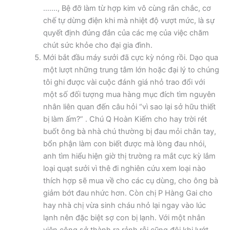
……., Bệ đỡ làm từ hợp kim vô cùng rắn chắc, cơ
chế tự dừng điện khi mà nhiệt độ vượt mức, là sự
quyết định đúng đắn của các mẹ của việc chăm
chút sức khỏe cho đại gia đình.
Mới bắt đầu máy sưởi đã cực kỳ nóng rồi. Dạo qua
một lượt những trung tâm lớn hoặc đại lý to chúng
tôi ghi được vài cuộc đánh giá nhỏ trao đổi với
một số đối tượng mua hàng mục đích tìm nguyên
nhân liên quan đến câu hỏi “vì sao lại sở hữu thiết
bị làm ấm?” . Chú Q Hoàn Kiếm cho hay trời rét
buốt ông bà nhà chú thường bị đau mỏi chân tay,
bổn phận làm con biết được mà lòng đau nhói,
anh tìm hiểu hiện giờ thị trường ra mắt cực kỳ lắm
loại quạt sưởi vì thê đi nghiên cứu xem loại nào
thích hợp sẽ mua về cho các cụ dùng, cho ông bà
giảm bớt đau nhức hơn. Còn chị P Hàng Gai cho
hay nhà chị vừa sinh cháu nhỏ lại ngay vào lúc
lạnh nên đặc biệt sợ con bị lạnh. Với một nhân
viên công sở thành ra rảnh rỗi cũng đôi khi lướt