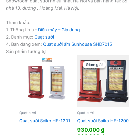
Showroom quạt sưởi nhiều nhất Hà Nội và bán hàng tại:
Số
nhà 13, đường , Hoàng Mai, Hà Nội.
Tham khảo:
1. Thông tin từ:
Điện máy – Gia dụng
2. Danh mục:
Quạt sưởi
4. Bạn đang xem:
Quạt sưởi ấm Sunhouse SHD7015
Sản phẩm tương tự
Giảm giá!
Giảm giá!
Quạt sưởi
Quạt sưởi
Quạt sưởi Saiko HF-1201
Quạt sưởi Saiko HF-1200
930.000
₫