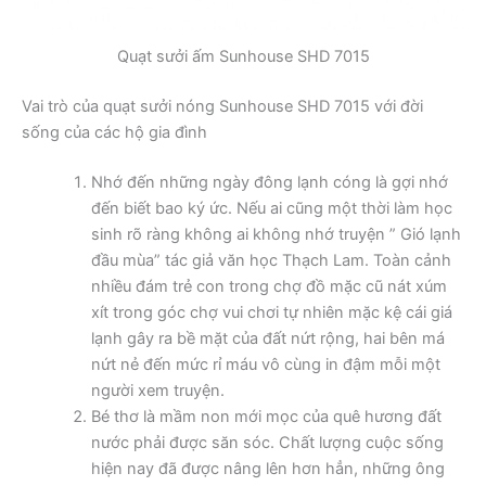
Quạt sưởi ấm Sunhouse SHD 7015
Vai trò của quạt sưởi nóng Sunhouse SHD 7015 với đời
sống của các hộ gia đình
Nhớ đến những ngày đông lạnh cóng là gợi nhớ
đến biết bao ký ức. Nếu ai cũng một thời làm học
sinh rõ ràng không ai không nhớ truyện ” Gió lạnh
đầu mùa” tác giả văn học Thạch Lam. Toàn cảnh
nhiều đám trẻ con trong chợ đồ mặc cũ nát xúm
xít trong góc chợ vui chơi tự nhiên mặc kệ cái giá
lạnh gây ra bề mặt của đất nứt rộng, hai bên má
nứt nẻ đến mức rỉ máu vô cùng in đậm mỗi một
người xem truyện.
Bé thơ là mầm non mới mọc của quê hương đất
nước phải được săn sóc. Chất lượng cuộc sống
hiện nay đã được nâng lên hơn hẳn, những ông