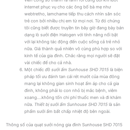
internet phục vụ cho các ông bố bà mẹ như
webtretho, lamchame tiếp thu cách nhìn săn sóc
trẻ con bởi nhiều chị em từ mọi nơi. Từ đó chúng
tôi cũng biết được truyền tin bây giờ đang bày bán
dạng lò sưởi điện Halogen với tính năng nổi bật
với lại không tác động đến cuộc sống cả trẻ nhỏ
nữa. Giá thành quả nhiên vô cùng phù hợp so với
kinh tế của gia đình. Chắc rằng mọi người sẽ đặt
vài chiếc để cho cả nhà.
Một chiếc
đồ sưởi ấm Sunhouse SHD 7015
là biện
pháp tối ưu đánh tan cái rét mướt của mùa đông
mang lại không gian sinh hoạt ấm áp cho cả gia
đình, không phải lo con nhỏ bị mắc bệnh, viêm
xoang….không tốn chi phí thuốc men và đi khám
nữa.
Thiết bị sưởi ấm Sunhouse SHD 7015
là sản
phẩm sưởi ấm bất chấp nhiệt độ bên ngoài.
Thông số của quạt sưởi nóng gia đình Sunhouse SHD 7015