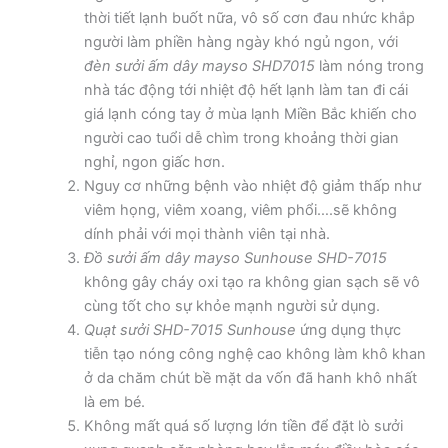
thời tiết lạnh buốt nữa, vô số cơn đau nhức khắp
người làm phiền hàng ngày khó ngủ ngon, với
đèn sưởi ấm dây mayso SHD7015
làm nóng trong
nhà tác động tới nhiệt độ hết lạnh làm tan đi cái
giá lạnh cóng tay ở mùa lạnh Miền Bắc khiến cho
người cao tuổi dễ chìm trong khoảng thời gian
nghỉ, ngon giấc hơn.
Nguy cơ những bệnh vào nhiệt độ giảm thấp như
viêm họng, viêm xoang, viêm phổi….sẽ không
dính phải với mọi thành viên tại nhà.
Đồ sưởi ấm dây mayso Sunhouse SHD-7015
không gây cháy oxi tạo ra không gian sạch sẽ vô
cùng tốt cho sự khỏe mạnh người sử dụng.
Quạt sưởi SHD-7015 Sunhouse
ứng dụng thực
tiễn tạo nóng công nghệ cao không làm khô khan
ở da chăm chút bề mặt da vốn đã hanh khô nhất
là em bé.
Không mất quá số lượng lớn tiền để đặt lò sưởi