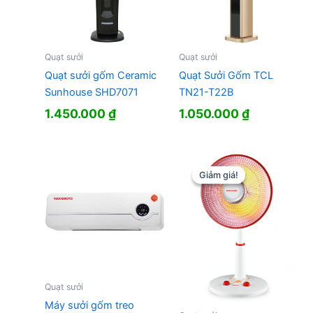
Quạt sưởi
Quạt sưởi
Quạt sưởi gốm Ceramic
Quạt Sưởi Gốm TCL
Sunhouse SHD7071
TN21-T22B
1.450.000
₫
1.050.000
₫
Giảm giá!
Giảm giá!
Quạt sưởi
Máy sưởi gốm treo