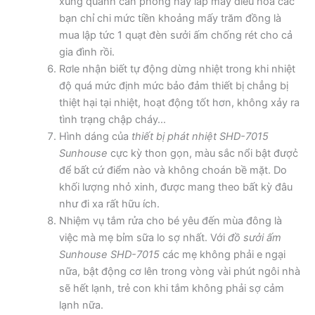
xung quanh căn phòng hay lắp máy điều hòa các
bạn chỉ chi mức tiền khoảng mấy trăm đồng là
mua lập tức 1 quạt đèn sưởi ấm chống rét cho cả
gia đình rồi.
Rơle nhận biết tự động dừng nhiệt trong khi nhiệt
độ quá mức định mức bảo đảm thiết bị chẳng bị
thiệt hại tại nhiệt, hoạt động tốt hơn, không xảy ra
tình trạng chập cháy…
Hình dáng của
thiết bị phát nhiệt SHD-7015
Sunhouse
cực kỳ thon gọn, màu sắc nổi bật được̉
để bất cứ điểm nào và không choán bề mặt. Do
khối lượng nhỏ xinh, được mang theo bất kỳ đâu
như đi xa rất hữu ích.
Nhiệm vụ tắm rửa cho bé yêu đến mùa đông là
việc mà mẹ bỉm sữa lo sợ nhất. Với
đồ sưởi ấm
Sunhouse SHD-7015
các mẹ không phải e ngại
nữa, bật động cơ lên trong vòng vài phút ngôi nhà
sẽ hết lạnh, trẻ con khi tắm không phải sợ cảm
lạnh nữa.