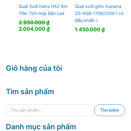
Quạt Sưởi Hans HA2 Âm
Quạt sưởi gốm Kazama
Trần Tích Hợp Đèn Led
ZG-NSB-1708/2500 ( có
điều khiển )
2.950.000
₫
Giá
Giá
2.004.000
₫
1.450.000
₫
gốc
hiện
là:
tại
2.950.000 ₫.
là:
2.004.000 ₫.
Giỏ hàng của tôi
Tìm sản phẩm
T
Tìm kiếm
ì
m
k
Danh mục sản phẩm
i