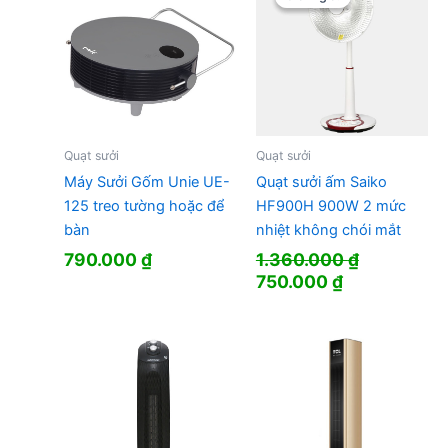
Quạt sưởi
Quạt sưởi
Máy Sưởi Gốm Unie UE-
Quạt sưởi ấm Saiko
125 treo tường hoặc để
HF900H 900W 2 mức
bàn
nhiệt không chói mắt
790.000
₫
1.360.000
₫
Giá
Giá
750.000
₫
gốc
hiện
là:
tại
1.360.000 ₫.
là:
750.000 ₫.