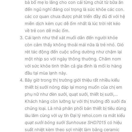
bà bố mẹ lo lắng cho con cái từng chút từ bữa ăn
đến ngủ nghỉ đáng coi trọng là sức khỏe các con.
các cơ quan chưa được phát triển đầy đủ đi với hệ
miễn dịch kém cực dễ ốm nhất là lúc trời rét kéo
về trẻ con dễ mắc ốm.
Cái lạnh như thể xát muối dẫn đến người khỏe
còn cảm thấy không thoải mái nữa là trẻ nhỏ. Gió
rét tác động đến cuộc sống dường như chậm lại
một nhịp so với ngày thông thường. Chăm nom
với sức khỏe tinh thần cả gia đình là mối lo hàng
đầu tại mùa lạnh này.
Bây giờ trong thị trường giới thiệu rất nhiều kiểu
thiết bị sưởi nóng đáp lại mong muốn của chị em
phụ nữ như đèn sưởi, quạt sưởi, thiết bị sưởi,…
Khách hàng còn lưỡng lự với thị trường đồ sưởi đa
chủng loại. Là nhà phân phối bán thiết bị tiêu dùng
lâu lăm cùng với uy tín Đại lý rehoi.com ra mắt kiểu
quạt sưởi bóng sưởi Sunhouse SHD7015
có hiệu
suất nhiệt kèm theo sợi nhiệt làm bằng ceramic