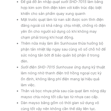
Đế giá đỡ ăn nhập
quạt sưởi SHD-7015
làm bằng
hợp kim sơn tĩnh điện kèm với kiến trúc đặc biệt
khiến cho sản phẩm quay xung quanh
Mặt trước quạt làm từ nan sắt được sơn tĩnh điện
đằng ngoài có khả năng: chịu nhiệt, chống rò điện
yên ổn cho người sử dụng có khi không may
chạm phải trong khi hoạt động.
Thêm nữa máy làm ấm Sunhouse thừa hưởng bộ
phận tản nhiệt lắp ngay sau cùng vô số chỗ hở để
sức nóng tản bớt đi bảo quản bộ phận ở trong
đèn.
Sưởi điện SHD-7015 Sunhouse
ứng dụng kỹ thuật
làm nóng nhờ thanh điện trở hồng ngoại cực kỳ
ổn định, không lãng phí điện mang lại hiệu quả
làm việc.
Thân và bọc nhựa phía sau của quạt làm nóng dây
mayso chịu nóng tốt cấu tạo từ nhựa cao cấp.
Dàn mayso bằng gốm có thời gian sử dụng vô
cùng tốt vậy nên không cần thế dây liên tục.