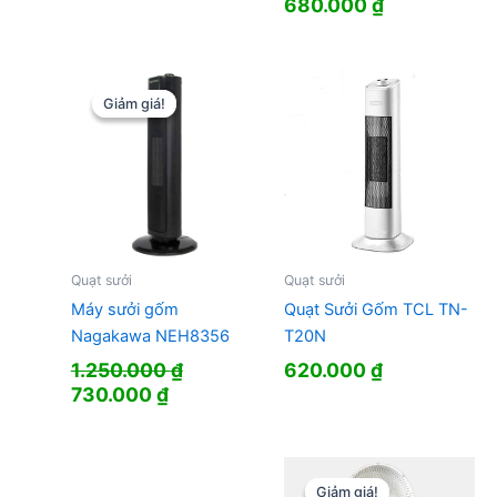
Giá
Giá
680.000
₫
gốc
hiện
là:
tại
930.000 ₫.
là:
680.000 ₫.
Giảm giá!
Giảm giá!
Quạt sưởi
Quạt sưởi
Máy sưởi gốm
Quạt Sưởi Gốm TCL TN-
Nagakawa NEH8356
T20N
1.250.000
₫
620.000
₫
Giá
Giá
730.000
₫
gốc
hiện
là:
tại
1.250.000 ₫.
là:
730.000 ₫.
Giảm giá!
Giảm giá!