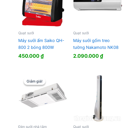
Quạt sưởi
Quạt sưởi
Máy sưởi ấm Saiko QH-
Máy sưởi gốm treo
800 2 bóng 800W
tường Nakamoto NK08
450.000
₫
2.090.000
₫
Giảm giá!
Giảm giá!
Đèn sưởi nhà tắm
Quạt sưởi