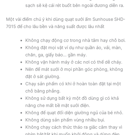
sạch sẽ kệ cái rét buốt bên ngoài đương diễn ra.
Một vài điểm chú ý khi dùng quạt sưởi ấm Sunhouse SHD-
7015 để cho lâu bền và năng suất được lâu nhất
Không chạy động cơ trong nhà tắm hay chỗ bơi.
Không đặt mọi vật ví dụ như quần áo, vải, màn,
chăn, ga, giấy báo… gần máy.
Không vận hành máy ở các nơi có thể dễ cháy.
Nên để mát sưởi ở mọi phần góc phòng, không
đặt ở sát giường.
Chạy sản phẩm có khi ở hoàn toàn đặt tại một
chỗ bằng phẳng.
Không sử dụng bất kỳ một đồ dùng gì có khả
năng che mất bề mặt sưởi điện.
Không để quạt đối diện giường ngủ của bé nhỏ.
Không dùng sản phẩm vùng nhiều bụi.
Không chạy cách thức tháo ra giắc cắm thay vì
phím bật/tắt khi muốn khởi động và dừng đèn.