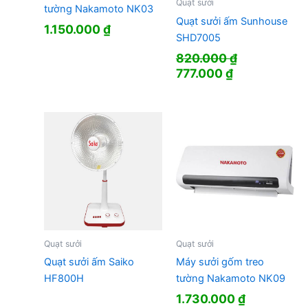
Quạt sưởi
tường Nakamoto NK03
Quạt sưởi ấm Sunhouse
1.150.000
₫
SHD7005
820.000
₫
Giá
Giá
777.000
₫
gốc
hiện
là:
tại
820.000 ₫.
là:
777.000 ₫.
Quạt sưởi
Quạt sưởi
Quạt sưởi ấm Saiko
Máy sưởi gốm treo
HF800H
tường Nakamoto NK09
1.730.000
₫