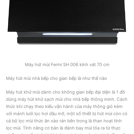
Máy hút mùi Fermi SH 006 kính vát 70 cm
Máy hút mùi nhà bếp cho gian bếp là như thế nào
Máy hút khử mùi dành cho không gian bếp đại diện là 1 đồ
dùng máy hút khử sạch mùi cho nhà bếp thông minh. Cách
thức khi chạy theo kiểu vận hành của máy thông gió kèm
với mảnh lưới lọc hơi dầu mỡ, một số thiết bị hút mùi còn có
cả bộ lọc mùi thức ăn xào rán bên trong là than hoạt tính
lọc mùi. Tính năng cơ bản là đánh bay mùi tỏa ra từ thực