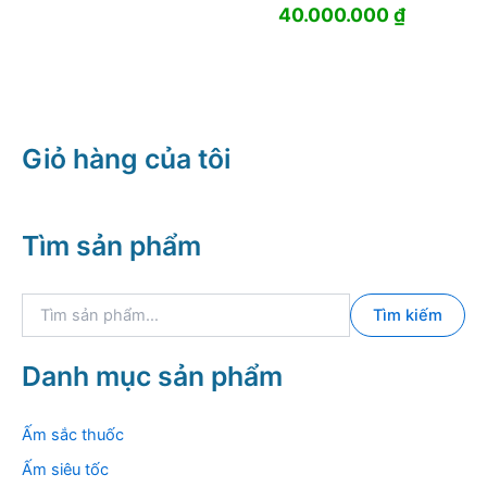
40.000.000
₫
Giỏ hàng của tôi
Tìm sản phẩm
T
Tìm kiếm
ì
m
k
Danh mục sản phẩm
i
ế
m
Ấm sắc thuốc
:
Ấm siêu tốc