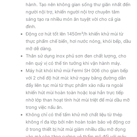
hành. Tạo nên không gian sống thư giãn nhất đến
người nội trợ, khiến người nội trợ chuyên tâm
sáng tạo ra nhiều món ăn tuyệt vời cho cả gia
đình.
Động cơ hút tốt lên 1450m³/h khiến khử mùi từ
thực phẩm chế biến, hơi nước nóng, khói bếp, dầu
mỡ dễ dàng.
Thân sử dụng inox phủ sơn đen chất lượng, cho
nên quý vị có thể tin tưởng khi vận hành máy.
Máy hút khói khử mùi Fermi SH 006 cho gian bếp
với 2 chế độ hút mùi: khử ngay bằng đường dẫn
đẩy liên tục mùi từ thực phẩm xào nấu ra ngoài
khiến hút mùi hoàn toàn hoặc loại hẳn trực tiếp
nhờ lớp than hoạt tính hút mùi triệt để mùi dầu mỡ
trong việc nấu ăn.
Không chỉ có thế tấm khử mỡ chất liệu từ thép
không rỉ đa lớp bởi nên hoàn toàn bảo vệ động cơ
ở trong thiết bị hút mùi giảm nhiều dầu mỡ đọng
vào mà còn tăng cường vẻ thẩm mỹ đối với máy.