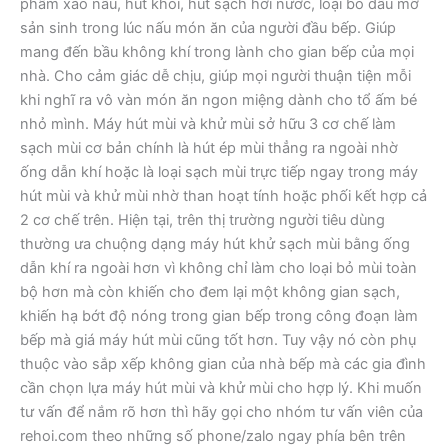
phẩm xào nấu, hút khói, hút sạch hơi nước, loại bỏ dầu mỡ
sản sinh trong lúc nấu món ăn của người đầu bếp. Giúp
mang đến bầu không khí trong lành cho gian bếp của mọi
nhà. Cho cảm giác dễ chịu, giúp mọi người thuận tiện mỗi
khi nghĩ ra vô vàn món ăn ngon miệng dành cho tổ ấm bé
nhỏ mình. Máy hút mùi và khử mùi sở hữu 3 cơ chế làm
sạch mùi cơ bản chính là hút ép mùi thẳng ra ngoài nhờ
ống dẫn khí hoặc là loại sạch mùi trực tiếp ngay trong máy
hút mùi và khử mùi nhờ than hoạt tính hoặc phối kết hợp cả
2 cơ chế trên. Hiện tại, trên thị trường người tiêu dùng
thường ưa chuộng dạng máy hút khử sạch mùi bằng ống
dẫn khí ra ngoài hơn vì không chỉ làm cho loại bỏ mùi toàn
bộ hơn mà còn khiến cho đem lại một không gian sạch,
khiến hạ bớt độ nóng trong gian bếp trong công đoạn làm
bếp mà giá máy hút mùi cũng tốt hơn. Tuy vậy nó còn phụ
thuộc vào sắp xếp không gian của nhà bếp mà các gia đình
cần chọn lựa máy hút mùi và khử mùi cho hợp lý. Khi muốn
tư vấn để nắm rõ hơn thì hãy gọi cho nhóm tư vấn viên của
rehoi.com theo những số phone/zalo ngay phía bên trên