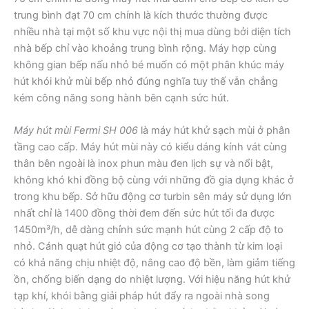
trung bình đạt 70 cm chính là kích thước thường được
nhiều nhà tại một số khu vực nội thị mua dùng bởi diện tích
nhà bếp chỉ vào khoảng trung bình rộng. Máy hợp cùng
không gian bếp nấu nhỏ bé muốn có một phân khúc máy
hút khói khử mùi bếp nhỏ đúng nghĩa tuy thế vẫn chẳng
kém công năng song hành bên cạnh sức hút.
Máy hút mùi Fermi SH 006
là máy hút khử sạch mùi ở phân
tầng cao cấp. Máy hút mùi này có kiểu dáng kính vát cùng
thân bên ngoài là inox phun màu đen lịch sự và nổi bật,
không khó khi đồng bộ cùng với những đồ gia dụng khác ở
trong khu bếp. Sở hữu động cơ turbin sên máy sử dụng lớn
nhất chỉ là 1400 đồng thời đem đến sức hút tối đa được
1450m³/h, dễ dàng chỉnh sức mạnh hút cùng 2 cấp độ to
nhỏ. Cánh quạt hút gió của động cơ tạo thành từ kim loại
có khả năng chịu nhiệt độ, nâng cao độ bền, làm giảm tiếng
ồn, chống biến dạng do nhiệt lượng. Với hiệu năng hút khử
tạp khí, khói bằng giải pháp hút đẩy ra ngoài nhà song