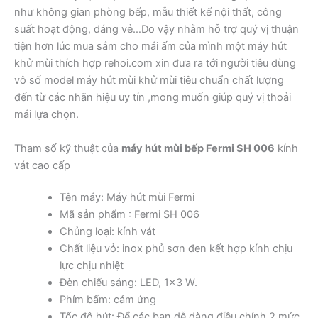
như không gian phòng bếp, mẫu thiết kế nội thất, công
suất hoạt động, dáng vẻ…Do vậy nhằm hỗ trợ quý vị thuận
tiện hơn lúc mua sắm cho mái ấm của mình một máy hút
khử mùi thích hợp rehoi.com xin đưa ra tới người tiêu dùng
vô số model máy hút mùi khử mùi tiêu chuẩn chất lượng
đến từ các nhãn hiệu uy tín ,mong muốn giúp quý vị thoải
mái lựa chọn.
Tham số kỹ thuật của
máy hút mùi bếp Fermi SH 006
kính
vát cao cấp
Tên máy: Máy hút mùi Fermi
Mã sản phẩm : Fermi SH 006
Chủng loại: kính vát
Chất liệu vỏ: inox phủ sơn đen kết hợp kính chịu
lực chịu nhiệt
Đèn chiếu sáng: LED, 1×3 W.
Phím bấm: cảm ứng
Tốc độ hút: Để các bạn dễ dàng điều chỉnh 2 mức