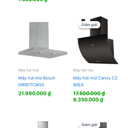
Giảm giá!
Giảm giá!
Máy hút mùi
Máy hút mùi
Máy hút mùi Bosch
Máy hút mùi Canzy CZ
DWB77CM50
90EA
21.990.000
₫
17.500.000
₫
Giá
Giá
9.350.000
₫
gốc
hiện
là:
tại
17.500.000 ₫.
là:
9.350.000
Giảm giá!
Giảm giá!