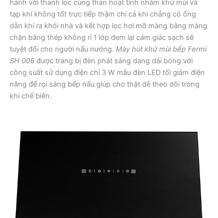
hành với thanh lọc cùng than hoạt tính nhằm khử mùi và
tạp khí không tốt trực tiếp thậm chí cả khi chẳng có ống
dẫn khí ra khỏi nhà và kết hợp lọc hơi mỡ màng bằng màng
chặn bằng thép không rỉ 1 lớp đem lại cảm giác sạch sẽ
tuyệt đối cho người nấu nướng.
Máy hút khử mùi bếp Fermi
SH 006
được trang bị đèn phát sáng dạng dải bóng với
công suất sử dụng điện chỉ 3 W mẫu đèn LED tối giảm điện
năng để rọi sáng bếp nấu giúp cho thật dễ theo dõi trong
khi chế biến.