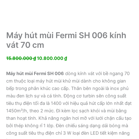
Máy hút mùi Fermi SH 006 kính
vát 70 cm
Giá
Giá
15.800.000
₫
10.800.000
₫
gốc
hiện
là:
tại
Máy hút mùi Fermi SH 006
dòng kính vát với bề ngang 70
15.800.000 ₫.
là:
cm thuộc loại máy hút mùi khử mùi dành cho không gian
10.800.000 ₫.
bếp trong phân khúc cao cấp. Thân bên ngoài là inox phủ
màu đen lịch sự và cá tính. Động cơ turbin sên công suất
tiêu thụ điện tối đa là 1400 với hiệu quả hút cấp lớn nhất đạt
1450m³/h, theo 2 mức. Đi kèm lọc sạch khói và mùi bằng
than hoạt tính. Khả năng ngăn hơi mỡ với lưới chặn cấu tạo
bởi thép không rỉ 1 lớp. Đèn chiếu sáng dạng dải bóng mà
công suất tiêu thụ điện chỉ 3 W loại đèn LED tiết kiệm năng