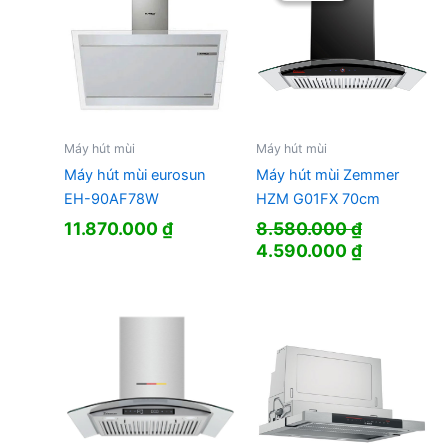
Máy hút mùi
Máy hút mùi
Máy hút mùi eurosun
Máy hút mùi Zemmer
EH-90AF78W
HZM G01FX 70cm
11.870.000
₫
8.580.000
₫
Giá
Giá
4.590.000
₫
gốc
hiện
là:
tại
8.580.000 ₫.
là:
4.590.000