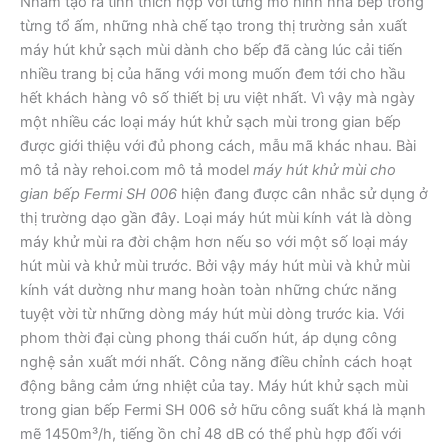
Nhằm tạo ra tính thích hợp với từng mô hình nhà bếp trong
từng tổ ấm, những nhà chế tạo trong thị trường sản xuất
máy hút khử sạch mùi dành cho bếp đã càng lúc cải tiến
nhiều trang bị của hãng với mong muốn đem tới cho hầu
hết khách hàng vô số thiết bị ưu việt nhất. Vì vậy mà ngày
một nhiều các loại máy hút khử sạch mùi trong gian bếp
được giới thiệu với đủ phong cách, mẫu mã khác nhau. Bài
mô tả này rehoi.com mô tả model
máy hút khử mùi cho
gian bếp Fermi SH 006
hiện đang được cân nhắc sử dụng ở
thị trường dạo gần đây. Loại máy hút mùi kính vát là dòng
máy khử mùi ra đời chậm hơn nếu so với một số loại máy
hút mùi và khử mùi trước. Bởi vậy máy hút mùi và khử mùi
kính vát dường như mang hoàn toàn những chức năng
tuyệt vời từ những dòng máy hút mùi dòng trước kia. Với
phom thời đại cùng phong thái cuốn hút, áp dụng công
nghệ sản xuất mới nhất. Công năng điều chỉnh cách hoạt
động bằng cảm ứng nhiệt của tay. Máy hút khử sạch mùi
trong gian bếp Fermi SH 006 sở hữu công suất khá là mạnh
mẽ 1450m³/h, tiếng ồn chỉ 48 dB có thể phù hợp đối với