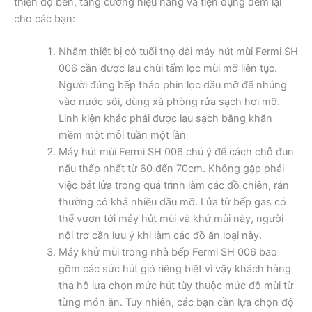
thiện độ bền, tăng cường hiệu năng và tiện dụng đem lại
cho các bạn:
Nhằm thiết bị có tuổi thọ dài máy hút mùi Fermi SH
006 cần được lau chùi tấm lọc mùi mỡ liên tục.
Người đứng bếp tháo phin lọc dầu mỡ để nhúng
vào nước sôi, dùng xà phòng rửa sạch hơi mỡ.
Linh kiện khác phải được lau sạch bằng khăn
mềm một mỗi tuần một lần
Máy hút mùi Fermi SH 006 chú ý để cách chỗ đun
nấu thấp nhất từ 60 đến 70cm. Không gặp phải
việc bắt lửa trong quá trình làm các đồ chiên, rán
thường có khá nhiều dầu mỡ. Lửa từ bếp gas có
thể vươn tới máy hút mùi và khử mùi này, người
nội trợ cần lưu ý khi làm các đồ ăn loại này.
Máy khử mùi trong nhà bếp Fermi SH 006 bao
gồm các sức hút gió riêng biệt vì vậy khách hàng
tha hồ lựa chọn mức hút tùy thuộc mức độ mùi từ
từng món ăn. Tuy nhiên, các bạn cần lựa chọn độ