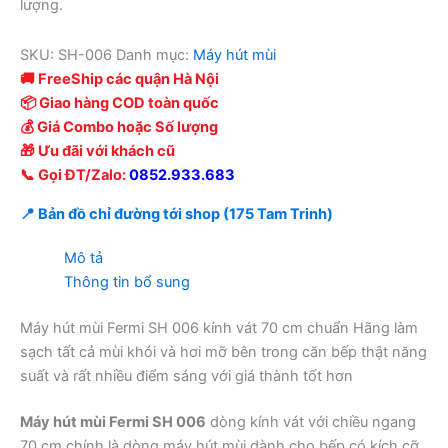
lượng.
SKU:
SH-006
Danh mục:
Máy hút mùi
🚚 FreeShip các quận Hà Nội
📦 Giao hàng COD toàn quốc
💰 Giá Combo hoặc Số lượng
🎁 Ưu đãi với khách cũ
📞 Gọi ĐT/Zalo:
0852.933.683
📍 Bản đồ chỉ đường tới shop (175 Tam Trinh)
Mô tả
Thông tin bổ sung
Máy hút mùi Fermi SH 006 kính vát 70 cm chuẩn Hãng làm
sạch tất cả mùi khói và hơi mỡ bên trong căn bếp thật năng
suất và rất nhiều điểm sáng với giá thành tốt hơn
Máy hút mùi Fermi SH 006
dòng kính vát với chiều ngang
70 cm chính là dòng máy hút mùi dành cho bếp có kích cỡ