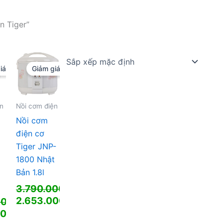
n Tiger”
iá!
Giảm giá!
ện
Nồi cơm điện
Nồi cơm
điện cơ
Tiger JNP-
1800 Nhật
Bản 1.8l
3.790.000
₫
Giá
2.653.000
₫
000
₫
gốc
Giá
00
₫