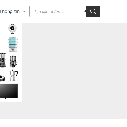
Tìm
Thông tin
kiếm
sản
phẩm