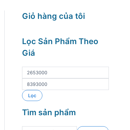
Giỏ hàng của tôi
Lọc Sản Phẩm Theo
Giá
G
i
á
G
t
i
ố
á
Lọc
i
t
t
ố
h
i
Tìm sản phẩm
i
đ
ể
a
u
T