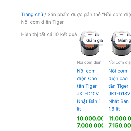
Trang chủ
/ Sản phẩm được gắn thẻ “Nồi cơm điệ
Nồi cơm điện Tiger
Hiển thị tất cả 10 kết quả
Giảm giá!
Giảm g
Nồi cơm điện
Nồi cơm đi
Nồi cơm
Nồi cơm
điện Cao
điện cao
tần Tiger
tần Tiger
JKT-D10V
JKT-D18V
Nhật Bản 1
Nhật Bản
lít
1.8 lít
10.000.000
11.000.
₫
Giá
Giá
7.000.000
₫
7.150.0