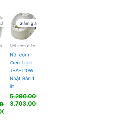
là:
hiện
3.790.000 ₫.
tại
là:
00 ₫.
2.653.000 ₫.
iá!
Giảm giá!
0 ₫.
ện
Nồi cơm điện
Nồi cơm
điện Tiger
JBA-T10W
Nhật Bản 1
lít
5.290.000
₫
Giá
3.703.000
₫
000
₫
gốc
Giá
000
₫
là:
hiện
5.290.000 ₫.
tại
là:
00 ₫.