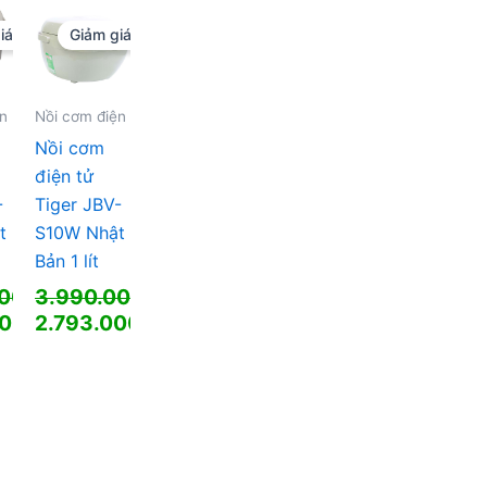
3.703.000 ₫.
iá!
Giảm giá!
00 ₫.
ện
Nồi cơm điện
Nồi cơm
điện tử
-
Tiger JBV-
t
S10W Nhật
Bản 1 lít
000
₫
3.990.000
₫
Giá
000
₫
2.793.000
₫
gốc
Giá
là:
hiện
00 ₫.
3.990.000 ₫.
tại
là:
00 ₫.
2.793.000 ₫.