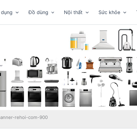
 dụng
Đồ dùng
Nội thất
Sức khỏe
banner-rehoi-com-900