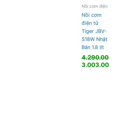
Nồi cơm điện
Nồi cơm
điện tử
Tiger JBV-
S18W Nhật
Bản 1.8 lít
4.290.000
₫
Giá
3.003.000
₫
gốc
Giá
là:
hiện
4.290.000 ₫.
tại
là:
3.003.000 ₫.