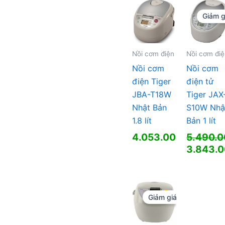
11.990.000 ₫.
tại
là:
là:
Giảm g
2.667.0
8.393.000 ₫.
Nồi cơm điện
Nồi cơm đi
Nồi cơm
Nồi cơm
điện Tiger
điện tử
JBA-T18W
Tiger JAX
Nhật Bản
S10W Nhậ
1.8 lít
Bản 1 lít
4.053.000
₫
5.490.
Giá
3.843.
gốc
Giá
là:
hiện
5.490.0
tại
là:
Giảm giá!
3.843.0