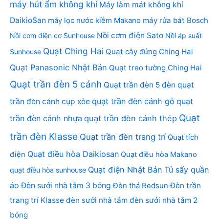
máy hút ẩm không khí
Máy làm mát không khí
DaikioSan
máy lọc nước kiềm Makano
máy rửa bát Bosch
Nồi cơm điện Sato
Nồi cơm điện cơ Sunhouse
Nồi áp suất
Quạt Ching Hai
Quạt cây đứng Ching Hai
Sunhouse
Quạt Panasonic Nhật Bản
Quạt treo tường Ching Hai
Quạt trần đèn 5 cánh
Quạt trần đèn 5 đèn
quạt
quạt trần đèn cánh gỗ
quạt
trần đèn cánh cụp xòe
Quạt
trần đèn cánh nhựa
quạt trần đèn cánh thép
trần đèn Klasse
Quạt trần đèn trang trí
Quạt tích
Quạt điều hòa Daikiosan
điện
Quạt điều hòa Makano
Quạt điện Nhật Bản
Tủ sấy quần
quạt điều hòa sunhouse
áo
Đèn sưởi nhà tắm 3 bóng
Đèn thả Redsun
Đèn trần
trang trí Klasse
đèn sưởi nhà tắm
đèn sưởi nhà tắm 2
bóng