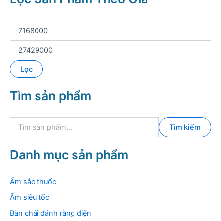
G
i
á
G
t
i
ố
á
Lọc
i
t
t
ố
Tìm sản phẩm
h
i
i
đ
ể
a
T
u
Tìm kiếm
ì
m
k
Danh mục sản phẩm
i
ế
m
Ấm sắc thuốc
:
Ấm siêu tốc
Bàn chải đánh răng điện