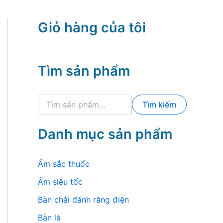
Giỏ hàng của tôi
Tìm sản phẩm
T
Tìm kiếm
ì
m
k
Danh mục sản phẩm
i
ế
m
Ấm sắc thuốc
:
Ấm siêu tốc
Bàn chải đánh răng điện
Bàn là