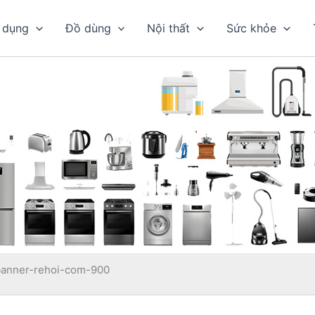
 dụng
Đồ dùng
Nội thất
Sức khỏe
banner-rehoi-com-900