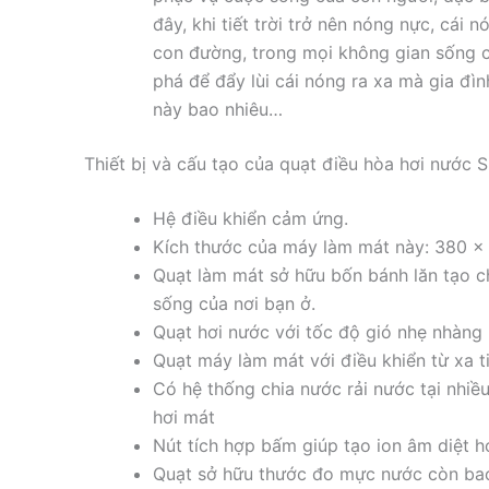
đây, khi tiết trời trở nên nóng nực, cái
con đường, trong mọi không gian sống c
phá để đẩy lùi cái nóng ra xa mà gia đìn
này bao nhiêu…
Thiết bị và cấu tạo của quạt điều hòa hơi nước
Hệ điều khiển cảm ứng.
Kích thước của máy làm mát này: 380 
Quạt làm mát sở hữu bốn bánh lăn tạo c
sống của nơi bạn ở.
Quạt hơi nước với tốc độ gió nhẹ nhàng r
Quạt máy làm mát với điều khiển từ xa t
Có hệ thống chia nước rải nước tại nhiều
hơi mát
Nút tích hợp bấm giúp tạo ion âm diệt h
Quạt sở hữu thước đo mực nước còn bao