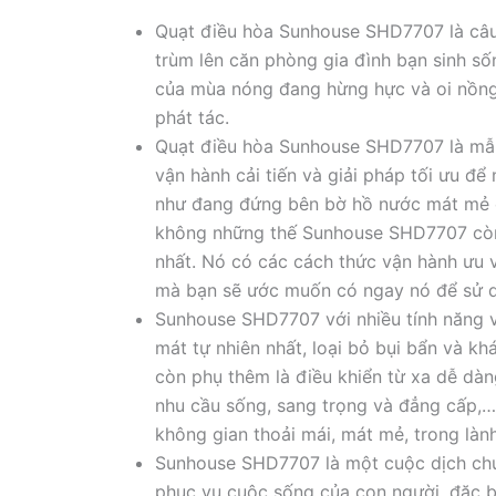
Quạt điều hòa Sunhouse SHD7707 là câu
trùm lên căn phòng gia đình bạn sinh số
của mùa nóng đang hừng hực và oi nồng
phát tác.
Quạt điều hòa Sunhouse SHD7707 là mẫ
vận hành cải tiến và giải pháp tối ưu 
như đang đứng bên bờ hồ nước mát mẻ ch
không những thế Sunhouse SHD7707 còn 
nhất. Nó có các cách thức vận hành ưu 
mà bạn sẽ ước muốn có ngay nó để sử d
Sunhouse SHD7707 với nhiều tính năng v
mát tự nhiên nhất, loại bỏ bụi bẩn và k
còn phụ thêm là điều khiển từ xa dễ dàn
nhu cầu sống, sang trọng và đẳng cấp,…
không gian thoải mái, mát mẻ, trong lành
Sunhouse SHD7707 là một cuộc dịch chu
phục vụ cuộc sống của con người, đặc b