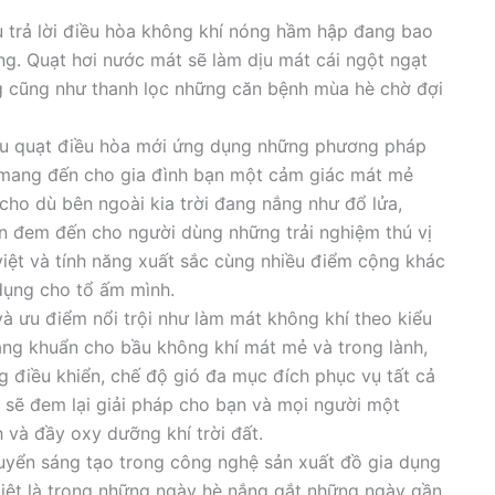
 trả lời điều hòa không khí nóng hầm hập đang bao
ng. Quạt hơi nước mát sẽ làm dịu mát cái ngột ngạt
 cũng như thanh lọc những căn bệnh mùa hè chờ đợi
u quạt điều hòa mới ứng dụng những phương pháp
để mang đến cho gia đình bạn một cảm giác mát mẻ
o dù bên ngoài kia trời đang nắng như đổ lửa,
đem đến cho người dùng những trải nghiệm thú vị
việt và tính năng xuất sắc cùng nhiều điểm cộng khác
ụng cho tổ ấm mình.
à ưu điểm nổi trội như làm mát không khí theo kiểu
háng khuẩn cho bầu không khí mát mẻ và trong lành,
g điều khiển, chế độ gió đa mục đích phục vụ tất cả
 sẽ đem lại giải pháp cho bạn và mọi người một
 và đầy oxy dưỡng khí trời đất.
yển sáng tạo trong công nghệ sản xuất đồ gia dụng
iệt là trong những ngày hè nắng gắt những ngày gần