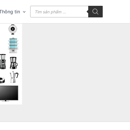
Tìm
Thông tin
kiếm
sản
phẩm