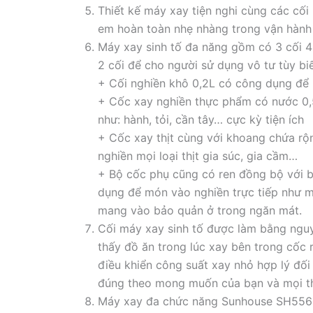
Thiết kế máy xay tiện nghi cùng các cối
em hoàn toàn nhẹ nhàng trong vận hành
Máy xay sinh tố đa năng gồm có 3 cối 4
2 cối để cho người sử dụng vô tư tùy b
+ Cối nghiền khô 0,2L có công dụng để 
+ Cốc xay nghiền thực phẩm có nước 0,5
như: hành, tỏi, cần tây… cực kỳ tiện ích
+ Cốc xay thịt cùng với khoang chứa rộ
nghiền mọi loại thịt gia súc, gia cầm…
+ Bộ cốc phụ cũng có ren đồng bộ với b
dụng để món vào nghiền trực tiếp như mộ
mang vào bảo quản ở trong ngăn mát.
Cối máy xay sinh tố được làm bằng ngu
thấy đồ ăn trong lúc xay bên trong cốc
điều khiển công suất xay nhỏ hợp lý đố
đúng theo mong muốn của bạn và mọi th
Máy xay đa chức năng Sunhouse SH556 c