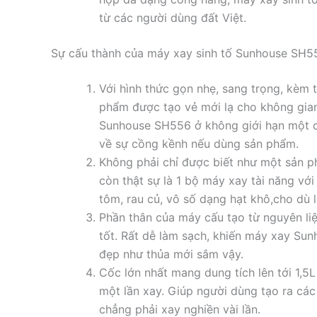
từ các người dùng đất Việt.
Sự cấu thành của máy xay sinh tố Sunhouse SH5
Với hình thức gọn nhẹ, sang trọng, kèm
phẩm được tạo vẻ mới lạ cho không gian
Sunhouse SH556 ở không giới hạn một 
về sự cồng kềnh nếu dùng sản phẩm.
Không phải chỉ được biết như một sản
còn thật sự là 1 bộ máy xay tài năng vớ
tôm, rau củ, vô số dạng hạt khô,cho dù l
Phần thân của máy cấu tạo từ nguyên li
tốt. Rất dễ làm sạch, khiến máy xay Su
đẹp như thủa mới sắm vậy.
Cốc lớn nhất mang dung tích lên tới 1,5
một lần xay. Giúp người dùng tạo ra các 
chẳng phải xay nghiền vài lần.