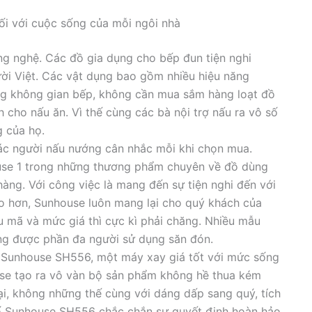
i với cuộc sống của mỗi ngôi nhà
công nghệ. Các đồ gia dụng cho bếp đun tiện nghi
ười Việt. Các vật dụng bao gồm nhiều hiệu năng
ng không gian bếp, không cần mua sắm hàng loạt đồ
h cho nấu ăn. Vì thế cùng các bà nội trợ nấu ra vô số
 của họ.
ác người nấu nướng cân nhắc mỗi khi chọn mua.
ouse 1 trong những thương phẩm chuyên về đồ dùng
hàng. Với công việc là mang đến sự tiện nghi đến với
o hơn, Sunhouse luôn mang lại cho quý khách của
u mã và mức giá thì cực kì phải chăng. Nhiều mẫu
ũng được phần đa người sử dụng săn đón.
tố Sunhouse SH556, một máy xay giá tốt với mức sống
use tạo ra vô vàn bộ sản phẩm không hề thua kém
ại, không những thế cùng với dáng dấp sang quý, tích
ố Sunhouse SH556 chắc chắn sự quyết định hoàn hảo