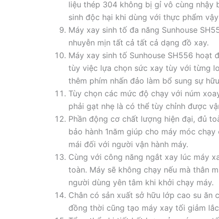
liệu thép 304 không bị gỉ vô cùng nhậy
sinh độc hại khi dùng với thực phẩm vậ
Máy xay sinh tố đa năng Sunhouse SH55
nhuyễn mịn tất cả tất cả dạng đồ xay.
Máy xay sinh tố Sunhouse SH556 hoạt độ
tùy việc lựa chọn sức xay tùy với từng
thêm phím nhấn đảo làm bổ sung sự hữu 
Tùy chọn các mức độ chạy với núm xoay
phải gạt nhẹ là có thể tùy chỉnh được vậ
Phần động cơ chất lượng hiện đại, đủ t
bảo hành 1năm giúp cho máy móc chạy c
mái đối với người vận hành máy.
Cùng với công năng ngắt xay lúc máy x
toàn. Máy sẽ không chạy nếu mà thân m
người dùng yên tâm khi khởi chạy máy.
Chân có sản xuất sở hữu lớp cao su ăn 
đồng thời cũng tạo máy xay tối giảm lắc