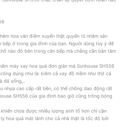
56
 thêm hoa văn điểm xuyến thật quyến rũ nhằm sản
 bếp ở trong gia đình của bạn. Người dùng tùy ý để
chỗ nào đó bên trong căn bếp mà chẳng cần bận tâm
 phẩm máy xay hoa quả đơn giản mà Sunhouse SH556
i công dụng như là: kiêm cả xay đồ mềm như thịt cá
à đá uống,..
ệu nhựa cao cấp rất bền, có thể chống dao động rất
nhouse SH556 của gia đình bao giờ cũng trông bóng
L khiến chứa được nhiều lượng sinh tố hơn chỉ cần
ly hoa quả mát lành cho cả nhà thật là tốc độ bởi