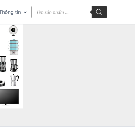
Tìm
Thông tin
kiếm
sản
phẩm