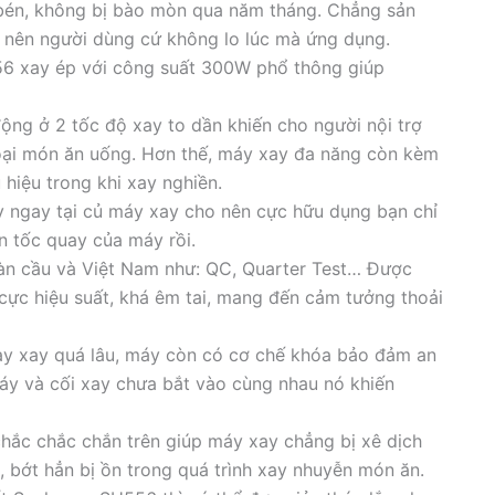
 bén, không bị bào mòn qua năm tháng. Chẳng sản
y nên người dùng cứ không lo lúc mà ứng dụng.
6 xay ép với công suất 300W phổ thông giúp
ng ở 2 tốc độ xay to dần khiến cho người nội trợ
 loại món ăn uống. Hơn thế, máy xay đa năng còn kèm
hiệu trong khi xay nghiền.
 ngay tại củ máy xay cho nên cực hữu dụng bạn chỉ
n tốc quay của máy rồi.
oàn cầu và Việt Nam như: QC, Quarter Test… Được
ực hiệu suất, khá êm tai, mang đến cảm tưởng thoải
ay xay quá lâu, máy còn có cơ chế khóa bảo đảm an
áy và cối xay chưa bắt vào cùng nhau nó khiến
chắc chắc chắn trên giúp máy xay chẳng bị xê dịch
, bớt hẳn bị ồn trong quá trình xay nhuyễn món ăn.