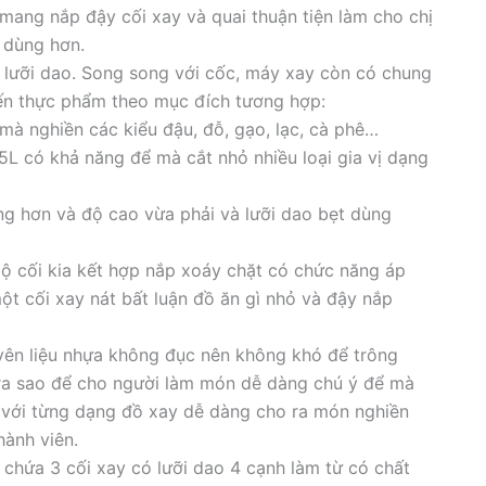
 mang nắp đậy cối xay và quai thuận tiện làm cho chị
 dùng hơn.
 lưỡi dao. Song song với cốc, máy xay còn có chung
iến thực phẩm theo mục đích tương hợp:
mà nghiền các kiểu đậu, đỗ, gạo, lạc, cà phê…
L có khả năng để mà cắt nhỏ nhiều loại gia vị dạng
ng hơn và độ cao vừa phải và lưỡi dao bẹt dùng
ộ cối kia kết hợp nắp xoáy chặt có chức năng áp
t cối xay nát bất luận đồ ăn gì nhỏ và đậy nắp
yên liệu nhựa không đục nên không khó để trông
 ra sao để cho người làm món dễ dàng chú ý để mà
i với từng dạng đồ xay dễ dàng cho ra món nghiền
ành viên.
hứa 3 cối xay có lưỡi dao 4 cạnh làm từ có chất