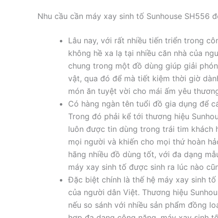
Nhu cầu cần máy xay sinh tố Sunhouse SH556 đố
Lâu nay, với rất nhiều tiến triển trong 
không hề xa lạ tại nhiều căn nhà của ng
chung trong một đồ dùng giúp giải phó
vật, qua đó để mà tiết kiệm thời giờ dàn
món ăn tuyệt vời cho mái ấm yêu thương
Có hàng ngàn tên tuổi đồ gia dụng để c
Trong đó phải kể tới thương hiệu Sunh
luôn được tin dùng trong trái tim khách 
mọi người và khiến cho mọi thứ hoàn hả
hãng nhiều đồ dùng tốt, với đa dạng mẫ
máy xay sinh tố được sinh ra lúc nào c
Đặc biệt chính là thế hệ máy xay sinh 
của người dân Việt. Thương hiệu Sunho
nếu so sánh với nhiều sản phẩm đồng lo
hợp đa dạng công năng, máy xay sinh t