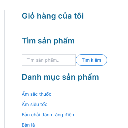
Giỏ hàng của tôi
Tìm sản phẩm
T
Tìm kiếm
ì
m
k
Danh mục sản phẩm
i
ế
m
Ấm sắc thuốc
:
Ấm siêu tốc
Bàn chải đánh răng điện
Bàn là