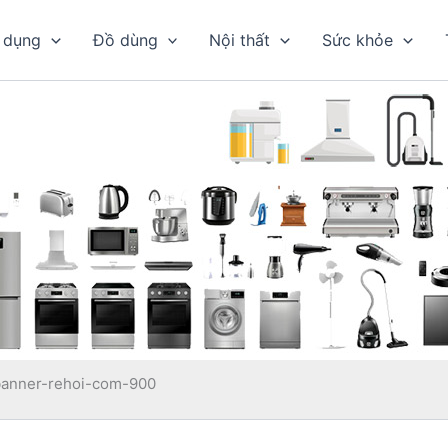
 dụng
Đồ dùng
Nội thất
Sức khỏe
banner-rehoi-com-900