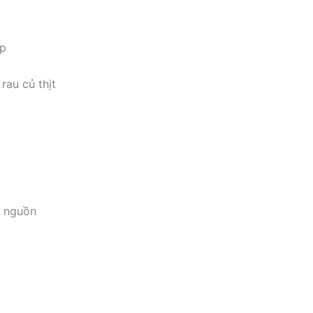
ấp
rau củ thịt
t nguồn