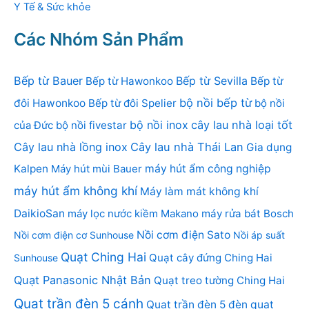
Y Tế & Sức khỏe
Các Nhóm Sản Phẩm
Bếp từ Bauer
Bếp từ Sevilla
Bếp từ Hawonkoo
Bếp từ
bộ nồi bếp từ
đôi Hawonkoo
Bếp từ đôi Spelier
bộ nồi
bộ nồi inox
cây lau nhà loại tốt
của Đức
bộ nồi fivestar
Cây lau nhà lồng inox
Cây lau nhà Thái Lan
Gia dụng
Kalpen
Máy hút mùi Bauer
máy hút ẩm công nghiệp
máy hút ẩm không khí
Máy làm mát không khí
DaikioSan
máy lọc nước kiềm Makano
máy rửa bát Bosch
Nồi cơm điện Sato
Nồi cơm điện cơ Sunhouse
Nồi áp suất
Quạt Ching Hai
Quạt cây đứng Ching Hai
Sunhouse
Quạt Panasonic Nhật Bản
Quạt treo tường Ching Hai
Quạt trần đèn 5 cánh
Quạt trần đèn 5 đèn
quạt