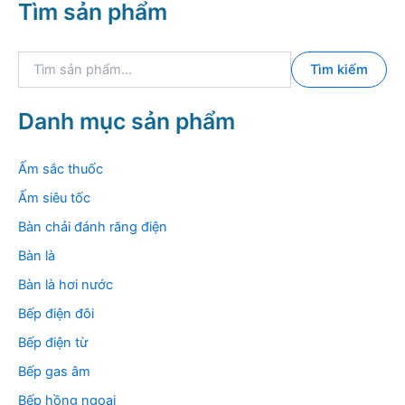
Tìm sản phẩm
T
Tìm kiếm
ì
m
k
Danh mục sản phẩm
i
ế
m
Ấm sắc thuốc
:
Ấm siêu tốc
Bàn chải đánh răng điện
Bàn là
Bàn là hơi nước
Bếp điện đôi
Bếp điện từ
Bếp gas âm
Bếp hồng ngoại