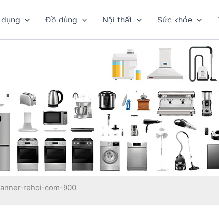
 dụng
Đồ dùng
Nội thất
Sức khỏe
banner-rehoi-com-900