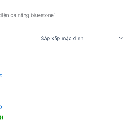
điện đa năng bluestone”
t
D
00
₫