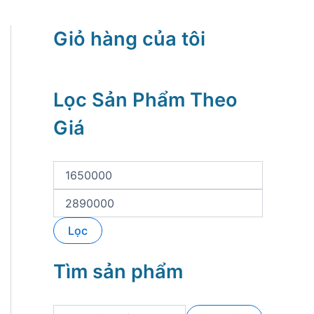
Giỏ hàng của tôi
Lọc Sản Phẩm Theo
Giá
G
i
á
G
t
i
ố
á
Lọc
i
t
t
ố
h
i
Tìm sản phẩm
i
đ
ể
a
u
T