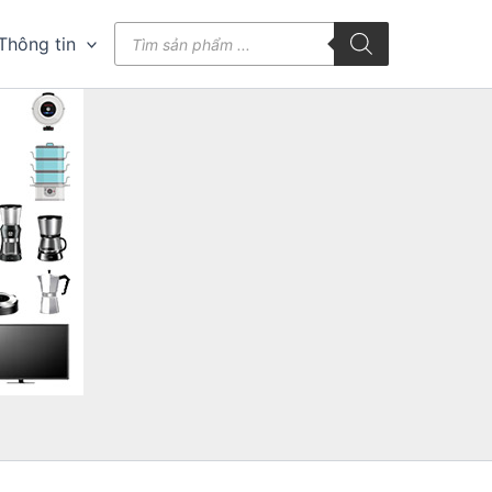
Tìm
Thông tin
kiếm
sản
phẩm