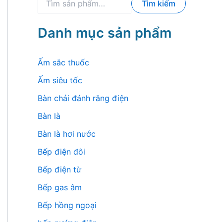
Tìm kiếm
ì
m
k
Danh mục sản phẩm
i
ế
m
Ấm sắc thuốc
:
Ấm siêu tốc
Bàn chải đánh răng điện
Bàn là
Bàn là hơi nước
Bếp điện đôi
Bếp điện từ
Bếp gas âm
Bếp hồng ngoại