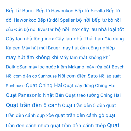
Bếp từ Bauer
Bếp từ Sevilla
Bếp từ Hawonkoo
Bếp từ
bộ nồi bếp từ
đôi Hawonkoo
Bếp từ đôi Spelier
bộ nồi
bộ nồi inox
cây lau nhà loại tốt
của Đức
bộ nồi fivestar
Cây lau nhà lồng inox
Cây lau nhà Thái Lan
Gia dụng
Kalpen
Máy hút mùi Bauer
máy hút ẩm công nghiệp
máy hút ẩm không khí
Máy làm mát không khí
DaikioSan
máy lọc nước kiềm Makano
máy rửa bát Bosch
Nồi cơm điện Sato
Nồi cơm điện cơ Sunhouse
Nồi áp suất
Quạt Ching Hai
Quạt cây đứng Ching Hai
Sunhouse
Quạt Panasonic Nhật Bản
Quạt treo tường Ching Hai
Quạt trần đèn 5 cánh
Quạt trần đèn 5 đèn
quạt
quạt trần đèn cánh gỗ
quạt
trần đèn cánh cụp xòe
Quạt
trần đèn cánh nhựa
quạt trần đèn cánh thép