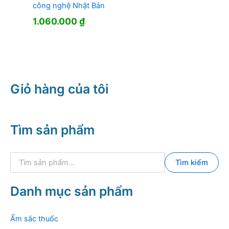
công nghệ Nhật Bản
1.060.000
₫
Giỏ hàng của tôi
Tìm sản phẩm
T
Tìm kiếm
ì
m
k
Danh mục sản phẩm
i
ế
m
Ấm sắc thuốc
: