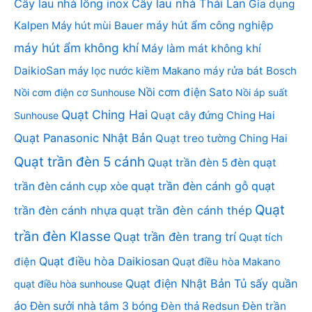
Cây lau nhà lồng inox
Cây lau nhà Thái Lan
Gia dụng
Kalpen
Máy hút mùi Bauer
máy hút ẩm công nghiệp
máy hút ẩm không khí
Máy làm mát không khí
DaikioSan
máy lọc nước kiềm Makano
máy rửa bát Bosch
Nồi cơm điện Sato
Nồi cơm điện cơ Sunhouse
Nồi áp suất
Quạt Ching Hai
Quạt cây đứng Ching Hai
Sunhouse
Quạt Panasonic Nhật Bản
Quạt treo tường Ching Hai
Quạt trần đèn 5 cánh
Quạt trần đèn 5 đèn
quạt
quạt trần đèn cánh gỗ
quạt
trần đèn cánh cụp xòe
Quạt
trần đèn cánh nhựa
quạt trần đèn cánh thép
trần đèn Klasse
Quạt trần đèn trang trí
Quạt tích
Quạt điều hòa Daikiosan
điện
Quạt điều hòa Makano
Quạt điện Nhật Bản
Tủ sấy quần
quạt điều hòa sunhouse
áo
Đèn sưởi nhà tắm 3 bóng
Đèn thả Redsun
Đèn trần